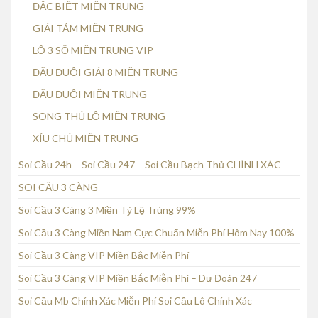
ĐẶC BIỆT MIỀN TRUNG
GIẢI TÁM MIỀN TRUNG
LÔ 3 SỐ MIỀN TRUNG VIP
ĐẦU ĐUÔI GIẢI 8 MIỀN TRUNG
ĐẦU ĐUÔI MIỀN TRUNG
SONG THỦ LÔ MIỀN TRUNG
XÍU CHỦ MIỀN TRUNG
Soi Cầu 24h – Soi Cầu 247 – Soi Cầu Bạch Thủ CHÍNH XÁC
SOI CẦU 3 CÀNG
Soi Cầu 3 Càng 3 Miền Tỷ Lệ Trúng 99%
Soi Cầu 3 Càng Miền Nam Cực Chuẩn Miễn Phí Hôm Nay 100%
Soi Cầu 3 Càng VIP Miền Bắc Miễn Phí
Soi Cầu 3 Càng VIP Miền Bắc Miễn Phí – Dự Đoán 247
Soi Cầu Mb Chính Xác Miễn Phí Soi Cầu Lô Chính Xác