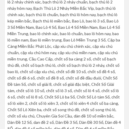
lô 2 nháy chính xác, bạch thủ lô 2 nháy chuẩn, bạch thủ lô 2
nháy hôm nay, Bạch Thủ Lô 2 Nháy Miền Bắc Vip, bạch thủ lô
chính xác, bạch thủ lô chuẩn, bạch thủ lô hôm nay, bạch thủ lô
kép miền bắc, Bạch thủ lô miền bắc, Bao Lô, bao lô 3 số, Bao Lô
3 Số Miền Nam, Bao Lô 4 Số, Bao Lô 4 Số Miền Nam, Bao Lô 4 Số
Miền Trung, bao lô chính xác, bao lô chuẩn, bao lô hôm nay, bao
lô miền nam, Bao lô miền trung, Bao Lô Miền Trung 3 Số, Cặp ba
Càng Miền Bắc Phát Lộc, cặp xíu chủ chính xác, cặp xíu chủ
chuẩn, cặp xỉu chủ hôm nay, cặp xíu chủ miền nam, cặp xíu chủ
miền trung, Cầu Cao Cấp, chốt số ba càng 2 số, chốt số bạch
thủ đề, chốt số bạch thủ lô, chốt số bạch thủ lô 2 nháy, chốt số
bao lô, chốt số cặp xỉu chủ, chốt số đề 10 số, chốt số đề 4 số,
chốt số đề 6 số, chốt số đề 8 số, chốt số đề đầu đuôi, Chốt Số
Đề tám Số, chốt số giải 8, chốt số giải đặc biệt, Chốt Số Giải
tám, chốt số lô 10 số, chốt số lô 3 số, chốt số lô 4 số, chốt số lô
6 số, chốt số lô 8 số, Chốt Số Lô ba Số, Chốt Số Lô tám Số, chốt
số lô xiên 2, chốt số lô xiên 3, chốt số lô xiên 4 chốt số ba càng,
Chốt Số Lô Xiên ba, chốt số song thủ đề, chốt số song thủ lô,
chốt số xỉu chủ, Chuyên Gia Soi Cầu, dàn đề 10 số miền bắc,
Dàn Đề 12 Số, dan đề 2 số, Dàn Đề 3 Số, Dàn Đề 30 Số, Dàn đề 4
SỐ, dàn đề 4 số miền bắc, dàn đề 6 số, Dàn đề 6 số miền Bắc,