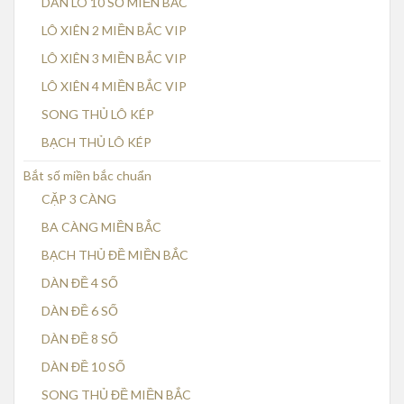
DÀN LÔ 10 SỐ MIỀN BẮC
LÔ XIÊN 2 MIỀN BẮC VIP
LÔ XIÊN 3 MIỀN BẮC VIP
LÔ XIÊN 4 MIỀN BẮC VIP
SONG THỦ LÔ KÉP
BẠCH THỦ LÔ KÉP
Bắt số miền bắc chuẩn
CẶP 3 CÀNG
BA CÀNG MIỀN BẮC
BẠCH THỦ ĐỀ MIỀN BẮC
DÀN ĐỀ 4 SỐ
DÀN ĐỀ 6 SỐ
DÀN ĐỀ 8 SỐ
DÀN ĐỀ 10 SỐ
SONG THỦ ĐỀ MIỀN BẮC