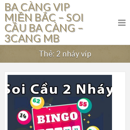
BA CÀNG VIP
Skip
to
MIỀN BẮC – SOI
content
CẦU BA CÀNG –
3CANG MB
Thẻ:
2 nháy víp