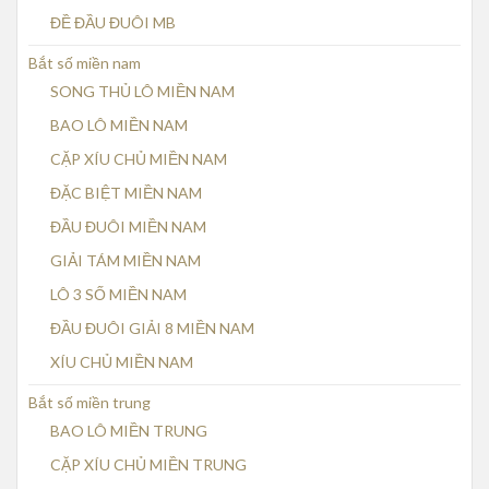
ĐỀ ĐẦU ĐUÔI MB
Bắt số miền nam
SONG THỦ LÔ MIỀN NAM
BAO LÔ MIỀN NAM
CẶP XÍU CHỦ MIỀN NAM
ĐẶC BIỆT MIỀN NAM
ĐẦU ĐUÔI MIỀN NAM
GIẢI TÁM MIỀN NAM
LÔ 3 SỐ MIỀN NAM
ĐẦU ĐUÔI GIẢI 8 MIỀN NAM
XÍU CHỦ MIỀN NAM
Bắt số miền trung
BAO LÔ MIỀN TRUNG
CẶP XÍU CHỦ MIỀN TRUNG