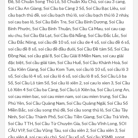
Đề, Số Chuẩn Song Thủ Lô, Số Chuẩn Xỉu Chủ, soi cau 3 cang,
Soi Cầu An Giang, Soi Cầu ba Càng 2 Số, Soi Cầu Bạc Liêu, soi
cầu bạch thủ đề, soi cầu bạch thủ lô, soi cầu bạch thủ lô 2 nháy,
soi cau bao lô, Soi Cầu Bến Tre, Soi Cầu Bình Dương, Soi Cầu
Bình Phước, Soi Cầu Bình Thuận, Soi Cầu Cà Mau, soi cau cap
xiu chu, Soi Cầu Đà Lạt, Soi Cầu Đà Nẵng, Soi Cầu Đắc Lắc, Soi
Cầu Đắc Nông, soi cầu đề 10 số, soi cầu de 4 số, soi cầu đề 6 số,
soi cầu đề 8 số, soi cầu đề đầu đuôi, Soi Cầu Đề tám Số, Soi Cầu
Đồng Nai, soi cầu giải 8, Soi Cầu Giải 8 Miền Nam, soi cau giải
đặc biệt, Soi cầu giải tám, Soi Cầu Huế, Soi Cầu Khánh Hoà, Soi
Cầu Kiên Giang, Soi Cầu Kom Tum, soi cầu lô 10 số, soi cầu lô 3
số, Soi cầu lô 4 số, soi cầu lô 6 số, soi cầu lô 8 số, Soi Cầu Lô ba
Số, Soi Cầu Lô tám Số, Soi cầu lô xiên 2, soi cau lo xien 3, Soi Cầu
Lô Xiên 4 Soi Cầu ba Càng, Soi Cầu Lô Xiên ba, Soi Cầu Long An,
soi cau mien bac, soi cau mien nam, soi cau mien trung, Soi Cầu
Phú Yên, Soi Cầu Quảng Nam, Soi Cầu Quảng Ngãi, Soi Cầu Số
Miền Bắc, soi cầu song thủ đề, Soi cầu song thủ lô, Soi Cầu Tây
Ninh, Soi Cầu Thành Phố, Soi Cầu Tiền Giang, Soi Cầu Trà Vinh,
Soi Cầu TTH, Soi Cầu Từ Chuyên Gia, Soi Cầu Vĩnh Long, SOI
CẦU VIP, Soi Cầu Vũng Tàu, soi cầu xiên 2, Soi Cầu xiên 3, Soi
cầu xiên 4, soi cau xỉu chủ, Soi Cầu xổ số, Soi cầu XSMB, song