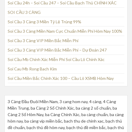
Soi Cầu 24h – Soi Cầu 247 – Soi Cầu Bạch Thủ CHÍNH XÁC
SOI CẦU 3 CÀNG
Soi Cầu 3 Càng 3 Miền Tỷ Lệ Trúng 99%
Soi Cầu 3 Càng Miền Nam Cực Chuẩn Miễn Phí Hôm Nay 100%
Soi Cầu 3 Càng VIP Miền Bắc Miễn Phí
Soi Cầu 3 Càng VIP Miền Bắc Miễn Phí – Dự Đoán 247
Soi Cầu Mb Chính Xác Miễn Phí Soi Cầu Lô Chính Xác
Soi Cau Mb Rong Bach Kim
Soi Cầu Miền Bắc Chính Xác 100 – Cầu Lô XSMB Hôm Nay
3 Càng Đầu Đuôi Miền Nam, 3 cang hom nay, 4 càng, 4 Càng
Miền Trung, ba Càng 2 Số Chính Xác, ba càng 2 số chuẩn, ba
Càng 2 Số Hôm Nay, ba Càng Chính Xác, ba càng chuẩn, ba càng
hôm nay, ba càng víp miền bắc, bach thu de chinh xac, bạch thủ
đề chuẩn, bạch thủ đề hôm nay, bạch thủ đề miền bắc, bạch thủ