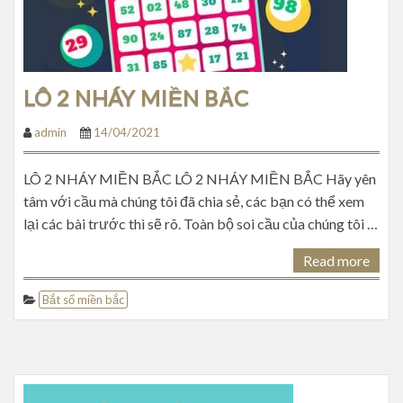
LÔ 2 NHÁY MIỀN BẮC
admin
14/04/2021
LÔ 2 NHÁY MIỀN BẮC LÔ 2 NHÁY MIỀN BẮC Hãy yên
tâm với cầu mà chúng tôi đã chia sẻ, các bạn có thể xem
lại các bài trước thì sẽ rõ. Toàn bộ soi cầu của chúng tôi …
Read more
Bắt số miền bắc