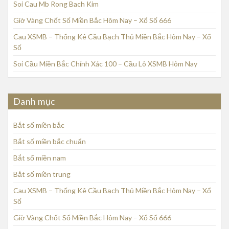
Soi Cau Mb Rong Bach Kim
Giờ Vàng Chốt Số Miền Bắc Hôm Nay – Xổ Số 666
Cau XSMB – Thống Kê Cầu Bạch Thủ Miền Bắc Hôm Nay – Xổ
Số
Soi Cầu Miền Bắc Chính Xác 100 – Cầu Lô XSMB Hôm Nay
Danh mục
Bắt số miền bắc
Bắt số miền bắc chuẩn
Bắt số miền nam
Bắt số miền trung
Cau XSMB – Thống Kê Cầu Bạch Thủ Miền Bắc Hôm Nay – Xổ
Số
Giờ Vàng Chốt Số Miền Bắc Hôm Nay – Xổ Số 666