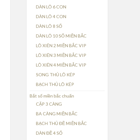
DÀN LÔ 6 CON
DÀN LÔ 4 CON
DÀN LÔ 8 SỐ
DÀN LÔ 10 SỐ MIỀN BẮC
LÔ XIÊN 2 MIỀN BẮC VIP
LÔ XIÊN 3 MIỀN BẮC VIP
LÔ XIÊN 4 MIỀN BẮC VIP
SONG THỦ LÔ KÉP
BẠCH THỦ LÔ KÉP
Bắt số miền bắc chuẩn
CẶP 3 CÀNG
BA CÀNG MIỀN BẮC
BẠCH THỦ ĐỀ MIỀN BẮC
DÀN ĐỀ 4 SỐ