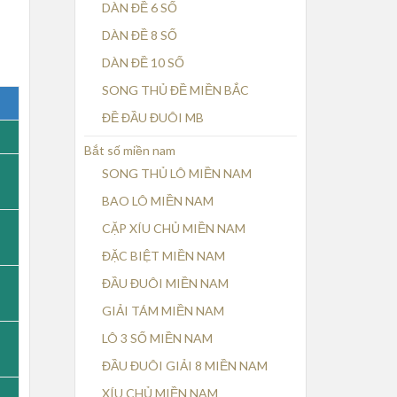
DÀN ĐỀ 6 SỐ
DÀN ĐỀ 8 SỐ
DÀN ĐỀ 10 SỐ
SONG THỦ ĐỀ MIỀN BẮC
ĐỀ ĐẦU ĐUÔI MB
Bắt số miền nam
SONG THỦ LÔ MIỀN NAM
BAO LÔ MIỀN NAM
CẶP XÍU CHỦ MIỀN NAM
ĐẶC BIỆT MIỀN NAM
ĐẦU ĐUÔI MIỀN NAM
GIẢI TÁM MIỀN NAM
LÔ 3 SỐ MIỀN NAM
ĐẦU ĐUÔI GIẢI 8 MIỀN NAM
XÍU CHỦ MIỀN NAM