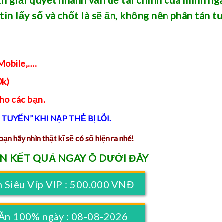
n giải quyết nhanh vấn đề tài chính của mình ng
tin lấy số và chốt là sẽ ăn, không nên phân tán t
Mobile,….
0k)
ho các bạn.
TUYẾN” KHI NẠP THẺ BỊ LỖI.
n hãy nhìn thật kĩ sẽ có số hiện ra nhé!
N KẾT QUẢ NGAY Ô DƯỚI ĐÂY
 Siêu Víp VIP : 500.000 VNĐ
 Ăn 100% ngày : 08-08-2026