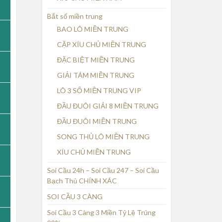
Bắt số miền trung
BAO LÔ MIỀN TRUNG
CẶP XÍU CHỦ MIỀN TRUNG
ĐẶC BIỆT MIỀN TRUNG
GIẢI TÁM MIỀN TRUNG
LÔ 3 SỐ MIỀN TRUNG VIP
ĐẦU ĐUÔI GIẢI 8 MIỀN TRUNG
ĐẦU ĐUÔI MIỀN TRUNG
SONG THỦ LÔ MIỀN TRUNG
XÍU CHỦ MIỀN TRUNG
Soi Cầu 24h – Soi Cầu 247 – Soi Cầu
Bạch Thủ CHÍNH XÁC
SOI CẦU 3 CÀNG
Soi Cầu 3 Càng 3 Miền Tỷ Lệ Trúng