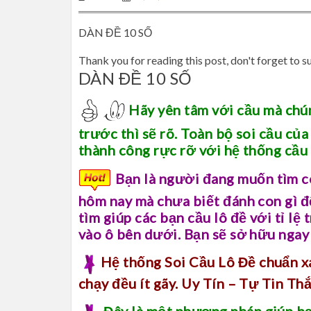
DÀN ĐỀ 10 SỐ
Thank you for reading this post, don't forget to s
DÀN ĐỀ 10 SỐ
Hãy yên tâm với cầu mà chúng
trước thì sẽ rõ. Toàn bộ soi cầu củ
thành công rực rỡ với hệ thống cầu 
Bạn là người đang muốn tìm co
hôm nay mà chưa biết đánh con gì để
tìm giúp các bạn cầu lô đề với tỉ lệ
vào ô bên dưới. Bạn sẽ sở hữu ngay 
Hệ thống Soi Cầu Lô Đề chuẩn xá
chạy đều ít gãy. Uy Tín – Tự Tin Th