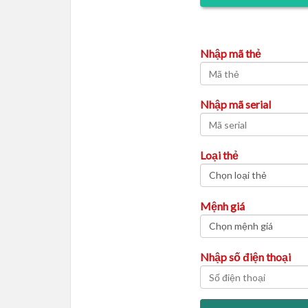
Nhập mã thẻ
Nhập mã serial
Loại thẻ
Mệnh giá
Nhập số điện thoại