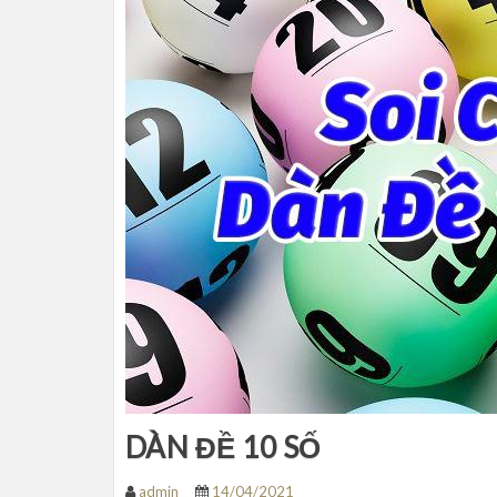
DÀN ĐỀ 10 SỐ
admin
14/04/2021