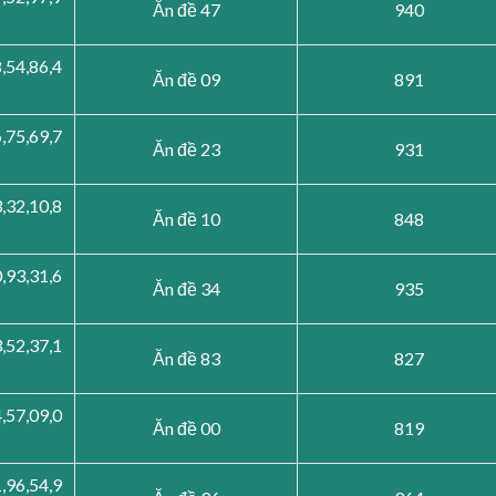
Ăn đề 47
940
,54,86,4
Ăn đề 09
891
,75,69,7
Ăn đề 23
931
,32,10,8
Ăn đề 10
848
,93,31,6
Ăn đề 34
935
,52,37,1
Ăn đề 83
827
,57,09,0
Ăn đề 00
819
,96,54,9