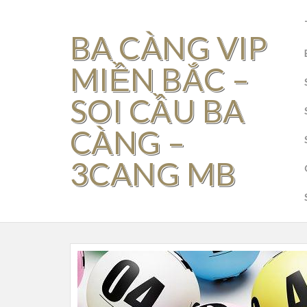
Skip
to
BA CÀNG VIP
content
MIỀN BẮC –
SOI CẦU BA
CÀNG –
3CANG MB