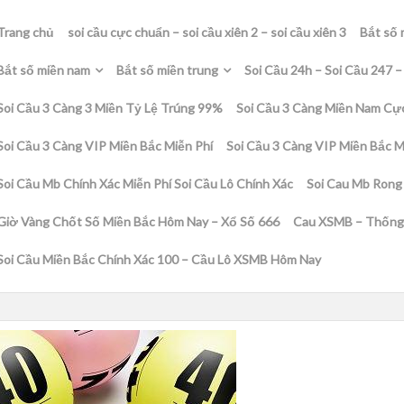
Trang chủ
soi cầu cực chuẩn – soi cầu xiên 2 – soi cầu xiên 3
Bắt số 
Bắt số miền nam
Bắt số miền trung
Soi Cầu 24h – Soi Cầu 247
Soi Cầu 3 Càng 3 Miền Tỷ Lệ Trúng 99%
Soi Cầu 3 Càng Miền Nam Cự
Soi Cầu 3 Càng VIP Miền Bắc Miễn Phí
Soi Cầu 3 Càng VIP Miền Bắc M
Soi Cầu Mb Chính Xác Miễn Phí Soi Cầu Lô Chính Xác
Soi Cau Mb Rong
Giờ Vàng Chốt Số Miền Bắc Hôm Nay – Xổ Số 666
Cau XSMB – Thống 
Soi Cầu Miền Bắc Chính Xác 100 – Cầu Lô XSMB Hôm Nay