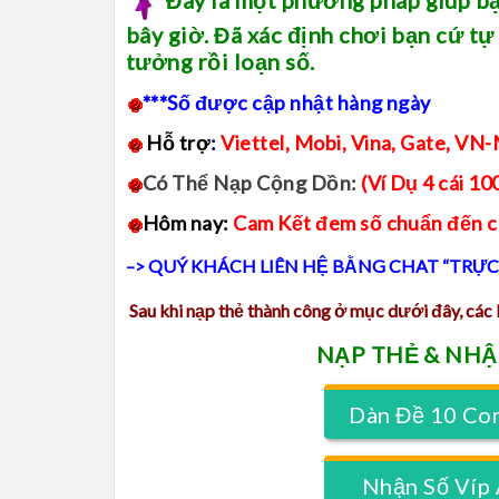
Đây là một phương pháp giúp bạ
bây giờ. Đã xác định chơi bạn cứ tự 
tưởng rồi loạn số.
***Số được cập nhật hàng ngày
Hỗ trợ
:
Viettel, Mobi, Vina, Gate, VN-
Có Thể Nạp Cộng Dồn:
(Ví Dụ 4 cái 10
Hôm nay:
Cam Kết đem số chuẩn đến c
–> QUÝ KHÁCH LIÊN HỆ BẰNG CHAT “TRỰC 
Sau khi nạp thẻ thành công ở mục dưới đây, các bạ
NẠP THẺ & NHẬ
Dàn Đề 10 Con
Nhận Số Víp