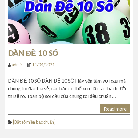
DÀN ĐỀ 10 SỐ
admin
14/04/2021
DÀN ĐỀ 10 SỐ DÀN ĐỀ 10 SỐ Hãy yên tâm với cầu mà
chúng tôi đã chia sẻ, các bạn có thể xem lại các bài trước
thì sẽ rõ. Toàn bộ soi cầu của chúng tôi đều chuẩn …
Read more
Bắt số miền bắc chuẩn