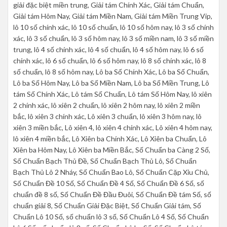
giải đặc biệt miền trung, Giải tám Chính Xác, Giải tám Chuẩn,
Giải tám Hôm Nay, Giải tám Miền Nam, Giải tám Miền Trung Vip,
lô 10 số chính xác, lô 10 số chuẩn, lô 10 số hôm nay, lô 3 số chính
xác, lô 3 số chuẩn, lô 3 số hôm nay, lô 3 số miền nam, lô 3 số miền
trung, lô 4 số chính xác, lô 4 số chuẩn, lô 4 số hôm nay, lô 6 số
chính xác, lô 6 số chuẩn, lô 6 số hôm nay, lô 8 số chính xác, lô 8
số chuẩn, lô 8 số hôm nay, Lô ba Số Chính Xác, Lô ba Số Chuẩn,
Lô ba Số Hôm Nay, Lô ba Số Miền Nam, Lô ba Số Miền Trung, Lô
tám Số Chính Xác, Lô tám Số Chuẩn, Lô tám Số Hôm Nay, lô xiên
2 chính xác, lô xiên 2 chuẩn, lô xiên 2 hôm nay, lô xiên 2 miền
bắc, lô xiên 3 chính xác, Lô xiên 3 chuẩn, lô xiên 3 hôm nay, lô
xiên 3 miền bắc, Lô xiên 4, lô xiên 4 chính xác, Lô xiên 4 hôm nay,
lô xiên 4 miền bắc, Lô Xiên ba Chính Xác, Lô Xiên ba Chuẩn, Lô
Xiên ba Hôm Nay, Lô Xiên ba Miền Bắc, Số Chuẩn ba Càng 2 Số,
Số Chuẩn Bạch Thủ Đề, Số Chuẩn Bạch Thủ Lô, Số Chuẩn
Bạch Thủ Lô 2 Nháy, Số Chuẩn Bao Lô, Số Chuẩn Cặp Xỉu Chủ,
Số Chuẩn Đề 10 Số, Số Chuẩn Đề 4 Số, Số Chuẩn Đề 6 Số, số
chuẩn đề 8 số, Số Chuẩn Đề Đầu Đuôi, Số Chuẩn Đề tám Số, số
chuẩn giải 8, Số Chuẩn Giải Đặc Biệt, Số Chuẩn Giải tám, Số
Chuẩn Lô 10 Số, số chuẩn lô 3 số, Số Chuẩn Lô 4 Số, Số Chuẩn