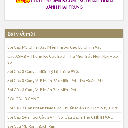
CHOTLODE3MIEN.COM – SOI PHẢI CHUẨN
ĐÁNH PHẢI TRÚNG
Bài viết mới
Soi Cầu Mb Chính Xác Miễn Phí Soi Cầu Lô Chính Xác
Cau XSMB – Thống Kê Cầu Bạch Thủ Miền Bắc Hôm Nay – Xổ
Số
Soi Cầu 3 Càng 3 Miền Tỷ Lệ Trúng 99%
Soi Cầu 3 Càng VIP Miền Bắc Miễn Phí – Dự Đoán 247
Soi Cầu 3 Càng VIP Miền Bắc Miễn Phí
SOI CẦU 3 CÀNG
Soi Cầu 3 Càng Miền Nam Cực Chuẩn Miễn Phí Hôm Nay 100%
Soi Cầu 24h – Soi Cầu 247 – Soi Cầu Bạch Thủ CHÍNH XÁC
Soi Cau Mb Rong Bach Kim