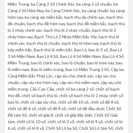
Miền Trung, ba Càng 2 Số Chính Xác, ba càng 2 số chuẩn, ba
Càng 2 Số Hôm Nay, ba Càng Chính Xác, ba càng chuẩn, ba càng
hôm nay, ba càng víp miền bắc, bach thu de chinh xac, bạch thủ
đề chuẩn, bạch thủ đề hôm nay, bạch thủ đề miền bắc, bạch thủ
lô 2 nháy chính xác, bạch thủ lô 2 nháy chuẩn, bạch thủ lô 2
nháy hôm nay, Bạch Thủ Lô 2 Nháy Miền Bắc Vip, bạch thủ lô
chính xác, bạch thủ lô chuẩn, bạch thủ lô hôm nay, bạch thủ lô
kép miền bắc, Bạch thủ lô miền bắc, Bao Lô, bao lô 3 số, Bao Lô
3 Số Miền Nam, Bao Lô 4 Số, Bao Lô 4 Số Miền Nam, Bao Lô 4 Số
Miền Trung, bao lô chính xác, bao lô chuẩn, bao lô hôm nay, bao
lô miền nam, Bao lô miền trung, Bao Lô Miền Trung 3 Số, Cặp ba
Càng Miền Bắc Phát Lộc, cặp xíu chủ chính xác, cặp xíu chủ
chuẩn, cặp xỉu chủ hôm nay, cặp xíu chủ miền nam, cặp xíu chủ
miền trung, Cầu Cao Cấp, chốt số ba càng 2 số, chốt số bạch
thủ đề, chốt số bạch thủ lô, chốt số bạch thủ lô 2 nháy, chốt số
bao lô, chốt số cặp xỉu chủ, chốt số đề 10 số, chốt số đề 4 số,
chốt số đề 6 số, chốt số đề 8 số, chốt số đề đầu đuôi, Chốt Số
Đề tám Số, chốt số giải 8, chốt số giải đặc biệt, Chốt Số Giải
tám, chốt số lô 10 số, chốt số lô 3 số, chốt số lô 4 số, chốt số lô
6 số, chốt số lô 8 số, Chốt Số Lô ba Số, Chốt Số Lô tám Số, chốt