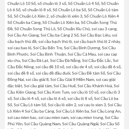
Chuẩn Lô 10 Số, số chuẩn lô 3 số, Số Chuẩn Lô 4 Số, Số Chuẩn
Lô 6 Số, số chuẩn lô 8 số, Số Chuẩn Lô ba Số, Số Chuẩn Lô tám
Số, Số Chuẩn Lô Xiên 2, số chuẩn lô xiên 3, Số Chuẩn Lô Xiên 4
Số Chuẩn ba Càng, Số Chuẩn Lô Xiên ba, Số Chuẩn Song Thủ
Đề, Số Chuẩn Song Thủ Lô, Số Chuẩn Xỉu Chủ, soi cau 3 cang,
Soi Cầu An Giang, Soi Cầu ba Càng 2 Số, Soi Cầu Bạc Liêu, soi
cầu bạch thủ đề, soi cầu bạch thủ lô, soi cầu bạch thủ lô 2 nháy,
soi cau bao lô, Soi Cầu Bến Tre, Soi Cầu Bình Dương, Soi Cầu
Bình Phước, Soi Cầu Bình Thuận, Soi Cầu Cà Mau, soi cau cap
xiu chu, Soi Cầu Đà Lạt, Soi Cầu Đà Nẵng, Soi Cầu Đắc Lắc, Soi
Cầu Đắc Nông, soi cầu đề 10 số, soi cầu de 4 số, soi cầu đề 6 số,
soi cầu đề 8 số, soi cầu đề đầu đuôi, Soi Cầu Đề tám Số, Soi Cầu
Đồng Nai, soi cầu giải 8, Soi Cầu Giải 8 Miền Nam, soi cau giải
đặc biệt, Soi cầu giải tám, Soi Cầu Huế, Soi Cầu Khánh Hoà, Soi
Cầu Kiên Giang, Soi Cầu Kom Tum, soi cầu lô 10 số, soi cầu lô 3
số, Soi cầu lô 4 số, soi cầu lô 6 số, soi cầu lô 8 số, Soi Cầu Lô ba
Số, Soi Cầu Lô tám Số, Soi cầu lô xiên 2, soi cau lo xien 3, Soi Cầu
Lô Xiên 4 Soi Cầu ba Càng, Soi Cầu Lô Xiên ba, Soi Cầu Long An,
soi cau mien bac, soi cau mien nam, soi cau mien trung, Soi Cầu
Phú Yên, Soi Cầu Quảng Nam, Soi Cầu Quảng Ngãi, Soi Cầu Số