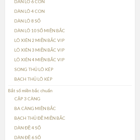
DÀN LÔ 6 CON
DÀN LÔ 4 CON
DÀN LÔ 8 SỐ
DÀN LÔ 10 SỐ MIỀN BẮC
LÔ XIÊN 2 MIỀN BẮC VIP
LÔ XIÊN 3 MIỀN BẮC VIP
LÔ XIÊN 4 MIỀN BẮC VIP
SONG THỦ LÔ KÉP
BẠCH THỦ LÔ KÉP
Bắt số miền bắc chuẩn
CẶP 3 CÀNG
BA CÀNG MIỀN BẮC
BẠCH THỦ ĐỀ MIỀN BẮC
DÀN ĐỀ 4 SỐ
DÀN ĐỀ 6 SỐ