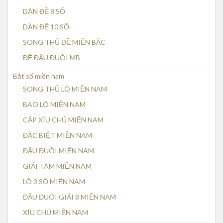
DÀN ĐỀ 8 SỐ
DÀN ĐỀ 10 SỐ
SONG THỦ ĐỀ MIỀN BẮC
ĐỀ ĐẦU ĐUÔI MB
Bắt số miền nam
SONG THỦ LÔ MIỀN NAM
BAO LÔ MIỀN NAM
CẶP XÍU CHỦ MIỀN NAM
ĐẶC BIỆT MIỀN NAM
ĐẦU ĐUÔI MIỀN NAM
GIẢI TÁM MIỀN NAM
LÔ 3 SỐ MIỀN NAM
ĐẦU ĐUÔI GIẢI 8 MIỀN NAM
XÍU CHỦ MIỀN NAM