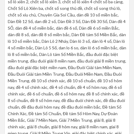
số lô xiên 2, chốt số lô xiên 3, chốt số lô xiên 4 chốt số ba càng,
Chốt Số Lô Xiên ba, chốt số song thủ đề, chốt số song thủ lô,
chốt số xỉu chủ, Chuyên Gia Soi Cầu, dàn đề 10 số miền bắc,
Dàn Đề 12 Số, dan đề 2 số, Dàn Đề 3 Số, Dàn Đề 30 Số, Dàn đề 4
SỐ, dàn đề 4 số miền bắc, dàn đề 6 số, Dàn đề 6 số miền Bắc,
dàn đề 8 số, dàn đề 8 số miền bắc, Dàn Đề tám Số Miền Bắc, dàn
lô 10 số miền bắc, Dàn Lô 2 Nháy, Dàn lô 3 số, dàn lô 4 số, Dàn lô
4 số miền bắc, Dàn Lô 5 Số, dan lo 6 so, dàn lô 6 số miền bắc, dàn
lô 8 số miền bắc, Dàn Lô tám Số Miền Bắc, đầu đuôi đặc biệt
miền trung, đầu đuôi giải 8 miền nam, đầu đuôi giải 8 miền trung,
đầu đuôi giải đặc biệt miền nam, Đầu Đuôi Giải tám Miền Nam,
Đầu Đuôi Giải tám Miền Trung, Đầu Đuôi Miền Nam, Đầu Đuôi
Miền Trung, đề 10 số chính xác, đề 10 số chuẩn, đề 10 số hôm
nay, đề 4 số chính xác, đề 4 số chuẩn, đề 4 số hôm nay, đề 6 số
chính xác, đề 6 số chuẩn, đề 6 số hôm nay, đề 8 số chính xác, đề
8 số chuẩn, đề 8 số hôm nay, đề đầu đuôi chính xác, đề đầu đuôi
chuẩn, đề đầu đuôi hôm nay, đề đầu đuôi miền bắc, Đề tám Số
Chính Xác, Đề tám Số Chuẩn, Đề tám Số Hôm Nay, Dự Đoán
Miền Bắc, Giải 7 Miền Nam, Giải 7 Miền Trung, giải 8, giải 8
chính xác, giải 8 chuẩn, giải 8 hôm nay, giải 8 miền nam, giai 8
mien trung, Giải 8 Miền Trung Vip, giải đặc biệt chính xác, giải