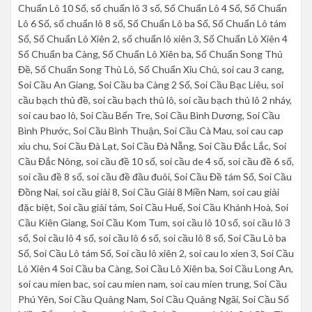
Chuẩn Lô 10 Số, số chuẩn lô 3 số, Số Chuẩn Lô 4 Số, Số Chuẩn
Lô 6 Số, số chuẩn lô 8 số, Số Chuẩn Lô ba Số, Số Chuẩn Lô tám
Số, Số Chuẩn Lô Xiên 2, số chuẩn lô xiên 3, Số Chuẩn Lô Xiên 4
Số Chuẩn ba Càng, Số Chuẩn Lô Xiên ba, Số Chuẩn Song Thủ
Đề, Số Chuẩn Song Thủ Lô, Số Chuẩn Xỉu Chủ, soi cau 3 cang,
Soi Cầu An Giang, Soi Cầu ba Càng 2 Số, Soi Cầu Bạc Liêu, soi
cầu bạch thủ đề, soi cầu bạch thủ lô, soi cầu bạch thủ lô 2 nháy,
soi cau bao lô, Soi Cầu Bến Tre, Soi Cầu Bình Dương, Soi Cầu
Bình Phước, Soi Cầu Bình Thuận, Soi Cầu Cà Mau, soi cau cap
xiu chu, Soi Cầu Đà Lạt, Soi Cầu Đà Nẵng, Soi Cầu Đắc Lắc, Soi
Cầu Đắc Nông, soi cầu đề 10 số, soi cầu de 4 số, soi cầu đề 6 số,
soi cầu đề 8 số, soi cầu đề đầu đuôi, Soi Cầu Đề tám Số, Soi Cầu
Đồng Nai, soi cầu giải 8, Soi Cầu Giải 8 Miền Nam, soi cau giải
đặc biệt, Soi cầu giải tám, Soi Cầu Huế, Soi Cầu Khánh Hoà, Soi
Cầu Kiên Giang, Soi Cầu Kom Tum, soi cầu lô 10 số, soi cầu lô 3
số, Soi cầu lô 4 số, soi cầu lô 6 số, soi cầu lô 8 số, Soi Cầu Lô ba
Số, Soi Cầu Lô tám Số, Soi cầu lô xiên 2, soi cau lo xien 3, Soi Cầu
Lô Xiên 4 Soi Cầu ba Càng, Soi Cầu Lô Xiên ba, Soi Cầu Long An,
soi cau mien bac, soi cau mien nam, soi cau mien trung, Soi Cầu
Phú Yên, Soi Cầu Quảng Nam, Soi Cầu Quảng Ngãi, Soi Cầu Số