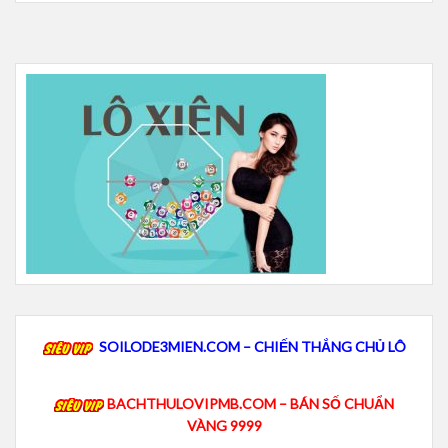
SOILODE3MIEN.COM – CHIẾN THẮNG CHỦ LÔ
BACHTHULOVIPMB.COM – BÁN SỐ CHUẨN
VÀNG 9999