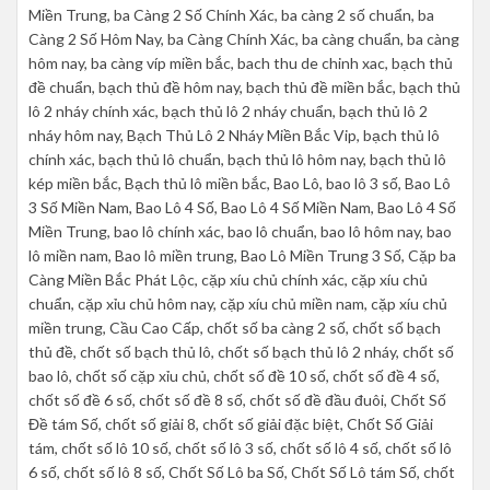
Miền Trung, ba Càng 2 Số Chính Xác, ba càng 2 số chuẩn, ba
Càng 2 Số Hôm Nay, ba Càng Chính Xác, ba càng chuẩn, ba càng
hôm nay, ba càng víp miền bắc, bach thu de chinh xac, bạch thủ
đề chuẩn, bạch thủ đề hôm nay, bạch thủ đề miền bắc, bạch thủ
lô 2 nháy chính xác, bạch thủ lô 2 nháy chuẩn, bạch thủ lô 2
nháy hôm nay, Bạch Thủ Lô 2 Nháy Miền Bắc Vip, bạch thủ lô
chính xác, bạch thủ lô chuẩn, bạch thủ lô hôm nay, bạch thủ lô
kép miền bắc, Bạch thủ lô miền bắc, Bao Lô, bao lô 3 số, Bao Lô
3 Số Miền Nam, Bao Lô 4 Số, Bao Lô 4 Số Miền Nam, Bao Lô 4 Số
Miền Trung, bao lô chính xác, bao lô chuẩn, bao lô hôm nay, bao
lô miền nam, Bao lô miền trung, Bao Lô Miền Trung 3 Số, Cặp ba
Càng Miền Bắc Phát Lộc, cặp xíu chủ chính xác, cặp xíu chủ
chuẩn, cặp xỉu chủ hôm nay, cặp xíu chủ miền nam, cặp xíu chủ
miền trung, Cầu Cao Cấp, chốt số ba càng 2 số, chốt số bạch
thủ đề, chốt số bạch thủ lô, chốt số bạch thủ lô 2 nháy, chốt số
bao lô, chốt số cặp xỉu chủ, chốt số đề 10 số, chốt số đề 4 số,
chốt số đề 6 số, chốt số đề 8 số, chốt số đề đầu đuôi, Chốt Số
Đề tám Số, chốt số giải 8, chốt số giải đặc biệt, Chốt Số Giải
tám, chốt số lô 10 số, chốt số lô 3 số, chốt số lô 4 số, chốt số lô
6 số, chốt số lô 8 số, Chốt Số Lô ba Số, Chốt Số Lô tám Số, chốt