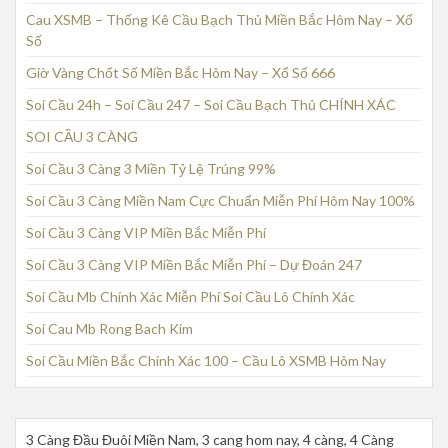
Cau XSMB – Thống Kê Cầu Bạch Thủ Miền Bắc Hôm Nay – Xổ
Số
Giờ Vàng Chốt Số Miền Bắc Hôm Nay – Xổ Số 666
Soi Cầu 24h – Soi Cầu 247 – Soi Cầu Bạch Thủ CHÍNH XÁC
SOI CẦU 3 CÀNG
Soi Cầu 3 Càng 3 Miền Tỷ Lệ Trúng 99%
Soi Cầu 3 Càng Miền Nam Cực Chuẩn Miễn Phí Hôm Nay 100%
Soi Cầu 3 Càng VIP Miền Bắc Miễn Phí
Soi Cầu 3 Càng VIP Miền Bắc Miễn Phí – Dự Đoán 247
Soi Cầu Mb Chính Xác Miễn Phí Soi Cầu Lô Chính Xác
Soi Cau Mb Rong Bach Kim
Soi Cầu Miền Bắc Chính Xác 100 – Cầu Lô XSMB Hôm Nay
3 Càng Đầu Đuôi Miền Nam, 3 cang hom nay, 4 càng, 4 Càng