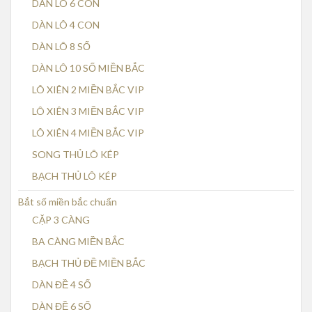
DÀN LÔ 6 CON
DÀN LÔ 4 CON
DÀN LÔ 8 SỐ
DÀN LÔ 10 SỐ MIỀN BẮC
LÔ XIÊN 2 MIỀN BẮC VIP
LÔ XIÊN 3 MIỀN BẮC VIP
LÔ XIÊN 4 MIỀN BẮC VIP
SONG THỦ LÔ KÉP
BẠCH THỦ LÔ KÉP
Bắt số miền bắc chuẩn
CẶP 3 CÀNG
BA CÀNG MIỀN BẮC
BẠCH THỦ ĐỀ MIỀN BẮC
DÀN ĐỀ 4 SỐ
DÀN ĐỀ 6 SỐ