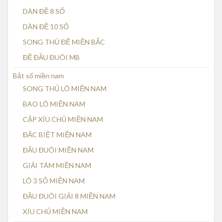
DÀN ĐỀ 8 SỐ
DÀN ĐỀ 10 SỐ
SONG THỦ ĐỀ MIỀN BẮC
ĐỀ ĐẦU ĐUÔI MB
Bắt số miền nam
SONG THỦ LÔ MIỀN NAM
BAO LÔ MIỀN NAM
CẶP XÍU CHỦ MIỀN NAM
ĐẶC BIỆT MIỀN NAM
ĐẦU ĐUÔI MIỀN NAM
GIẢI TÁM MIỀN NAM
LÔ 3 SỐ MIỀN NAM
ĐẦU ĐUÔI GIẢI 8 MIỀN NAM
XÍU CHỦ MIỀN NAM