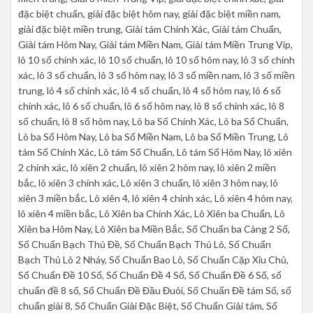
đặc biệt chuẩn, giải đặc biệt hôm nay, giải đặc biệt miền nam,
giải đặc biệt miền trung, Giải tám Chính Xác, Giải tám Chuẩn,
Giải tám Hôm Nay, Giải tám Miền Nam, Giải tám Miền Trung Vip,
lô 10 số chính xác, lô 10 số chuẩn, lô 10 số hôm nay, lô 3 số chính
xác, lô 3 số chuẩn, lô 3 số hôm nay, lô 3 số miền nam, lô 3 số miền
trung, lô 4 số chính xác, lô 4 số chuẩn, lô 4 số hôm nay, lô 6 số
chính xác, lô 6 số chuẩn, lô 6 số hôm nay, lô 8 số chính xác, lô 8
số chuẩn, lô 8 số hôm nay, Lô ba Số Chính Xác, Lô ba Số Chuẩn,
Lô ba Số Hôm Nay, Lô ba Số Miền Nam, Lô ba Số Miền Trung, Lô
tám Số Chính Xác, Lô tám Số Chuẩn, Lô tám Số Hôm Nay, lô xiên
2 chính xác, lô xiên 2 chuẩn, lô xiên 2 hôm nay, lô xiên 2 miền
bắc, lô xiên 3 chính xác, Lô xiên 3 chuẩn, lô xiên 3 hôm nay, lô
xiên 3 miền bắc, Lô xiên 4, lô xiên 4 chính xác, Lô xiên 4 hôm nay,
lô xiên 4 miền bắc, Lô Xiên ba Chính Xác, Lô Xiên ba Chuẩn, Lô
Xiên ba Hôm Nay, Lô Xiên ba Miền Bắc, Số Chuẩn ba Càng 2 Số,
Số Chuẩn Bạch Thủ Đề, Số Chuẩn Bạch Thủ Lô, Số Chuẩn
Bạch Thủ Lô 2 Nháy, Số Chuẩn Bao Lô, Số Chuẩn Cặp Xỉu Chủ,
Số Chuẩn Đề 10 Số, Số Chuẩn Đề 4 Số, Số Chuẩn Đề 6 Số, số
chuẩn đề 8 số, Số Chuẩn Đề Đầu Đuôi, Số Chuẩn Đề tám Số, số
chuẩn giải 8, Số Chuẩn Giải Đặc Biệt, Số Chuẩn Giải tám, Số