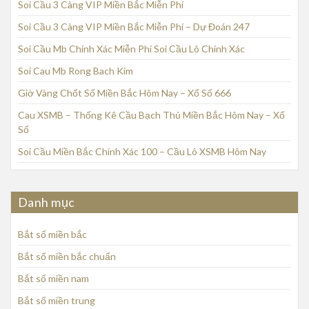
Soi Cầu 3 Càng VIP Miền Bắc Miễn Phí
Soi Cầu 3 Càng VIP Miền Bắc Miễn Phí – Dự Đoán 247
Soi Cầu Mb Chính Xác Miễn Phí Soi Cầu Lô Chính Xác
Soi Cau Mb Rong Bach Kim
Giờ Vàng Chốt Số Miền Bắc Hôm Nay – Xổ Số 666
Cau XSMB – Thống Kê Cầu Bạch Thủ Miền Bắc Hôm Nay – Xổ
Số
Soi Cầu Miền Bắc Chính Xác 100 – Cầu Lô XSMB Hôm Nay
Danh mục
Bắt số miền bắc
Bắt số miền bắc chuẩn
Bắt số miền nam
Bắt số miền trung