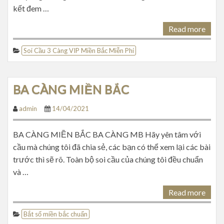
kết đem …
Read more
Soi Cầu 3 Càng VIP Miền Bắc Miễn Phí
BA CÀNG MIỀN BẮC
admin
14/04/2021
BA CÀNG MIỀN BẮC BA CÀNG MB Hãy yên tâm với
cầu mà chúng tôi đã chia sẻ, các bạn có thể xem lại các bài
trước thì sẽ rõ. Toàn bộ soi cầu của chúng tôi đều chuẩn
và …
Read more
Bắt số miền bắc chuẩn