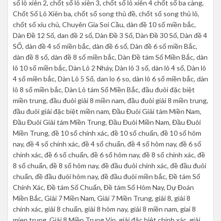
số lô xiên 2, chốt số lô xiên 3, chốt số lô xiên 4 chốt số ba càng,
Chốt Số Lô Xiên ba, chốt số song thủ đề, chốt số song thủ lô,
chốt số xỉu chủ, Chuyên Gia Soi Cầu, dàn đề 10 số miền bắc,
Dàn Đề 12 Số, dan đề 2 số, Dàn Đề 3 Số, Dàn Đề 30 Số, Dàn đề 4
SỐ, dàn đề 4 số miền bắc, dàn đề 6 số, Dàn đề 6 số miền Bắc,
dàn đề 8 số, dàn đề 8 số miền bắc, Dàn Đề tám Số Miền Bắc, dàn
lô 10 số miền bắc, Dàn Lô 2 Nháy, Dàn lô 3 số, dàn lô 4 số, Dàn lô
4 số miền bắc, Dàn Lô 5 Số, dan lo 6 so, dàn lô 6 số miền bắc, dàn
lô 8 số miền bắc, Dàn Lô tám Số Miền Bắc, đầu đuôi đặc biệt
miền trung, đầu đuôi giải 8 miền nam, đầu đuôi giải 8 miền trung,
đầu đuôi giải đặc biệt miền nam, Đầu Đuôi Giải tám Miền Nam,
Đầu Đuôi Giải tám Miền Trung, Đầu Đuôi Miền Nam, Đầu Đuôi
Miền Trung, đề 10 số chính xác, đề 10 số chuẩn, đề 10 số hôm
nay, đề 4 số chính xác, đề 4 số chuẩn, đề 4 số hôm nay, đề 6 số
chính xác, đề 6 số chuẩn, đề 6 số hôm nay, đề 8 số chính xác, đề
8 số chuẩn, đề 8 số hôm nay, đề đầu đuôi chính xác, đề đầu đuôi
chuẩn, đề đầu đuôi hôm nay, đề đầu đuôi miền bắc, Đề tám Số
Chính Xác, Đề tám Số Chuẩn, Đề tám Số Hôm Nay, Dự Đoán
Miền Bắc, Giải 7 Miền Nam, Giải 7 Miền Trung, giải 8, giải 8
chính xác, giải 8 chuẩn, giải 8 hôm nay, giải 8 miền nam, giai 8
mien trung, Giải 8 Miền Trung Vip, giải đặc biệt chính xác, giải