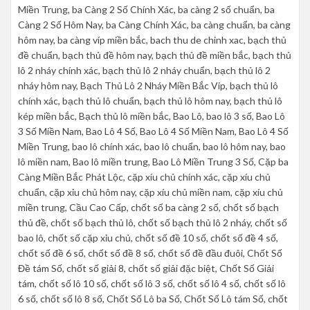
Miền Trung, ba Càng 2 Số Chính Xác, ba càng 2 số chuẩn, ba
Càng 2 Số Hôm Nay, ba Càng Chính Xác, ba càng chuẩn, ba càng
hôm nay, ba càng víp miền bắc, bach thu de chinh xac, bạch thủ
đề chuẩn, bạch thủ đề hôm nay, bạch thủ đề miền bắc, bạch thủ
lô 2 nháy chính xác, bạch thủ lô 2 nháy chuẩn, bạch thủ lô 2
nháy hôm nay, Bạch Thủ Lô 2 Nháy Miền Bắc Vip, bạch thủ lô
chính xác, bạch thủ lô chuẩn, bạch thủ lô hôm nay, bạch thủ lô
kép miền bắc, Bạch thủ lô miền bắc, Bao Lô, bao lô 3 số, Bao Lô
3 Số Miền Nam, Bao Lô 4 Số, Bao Lô 4 Số Miền Nam, Bao Lô 4 Số
Miền Trung, bao lô chính xác, bao lô chuẩn, bao lô hôm nay, bao
lô miền nam, Bao lô miền trung, Bao Lô Miền Trung 3 Số, Cặp ba
Càng Miền Bắc Phát Lộc, cặp xíu chủ chính xác, cặp xíu chủ
chuẩn, cặp xỉu chủ hôm nay, cặp xíu chủ miền nam, cặp xíu chủ
miền trung, Cầu Cao Cấp, chốt số ba càng 2 số, chốt số bạch
thủ đề, chốt số bạch thủ lô, chốt số bạch thủ lô 2 nháy, chốt số
bao lô, chốt số cặp xỉu chủ, chốt số đề 10 số, chốt số đề 4 số,
chốt số đề 6 số, chốt số đề 8 số, chốt số đề đầu đuôi, Chốt Số
Đề tám Số, chốt số giải 8, chốt số giải đặc biệt, Chốt Số Giải
tám, chốt số lô 10 số, chốt số lô 3 số, chốt số lô 4 số, chốt số lô
6 số, chốt số lô 8 số, Chốt Số Lô ba Số, Chốt Số Lô tám Số, chốt