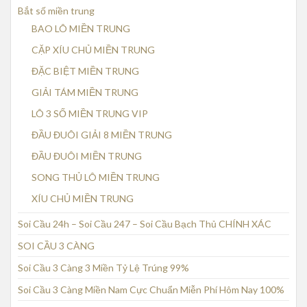
Bắt số miền trung
BAO LÔ MIỀN TRUNG
CẶP XÍU CHỦ MIỀN TRUNG
ĐẶC BIỆT MIỀN TRUNG
GIẢI TÁM MIỀN TRUNG
LÔ 3 SỐ MIỀN TRUNG VIP
ĐẦU ĐUÔI GIẢI 8 MIỀN TRUNG
ĐẦU ĐUÔI MIỀN TRUNG
SONG THỦ LÔ MIỀN TRUNG
XÍU CHỦ MIỀN TRUNG
Soi Cầu 24h – Soi Cầu 247 – Soi Cầu Bạch Thủ CHÍNH XÁC
SOI CẦU 3 CÀNG
Soi Cầu 3 Càng 3 Miền Tỷ Lệ Trúng 99%
Soi Cầu 3 Càng Miền Nam Cực Chuẩn Miễn Phí Hôm Nay 100%