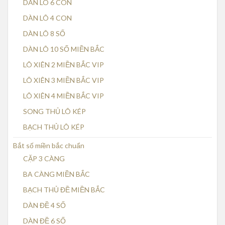
DÀN LÔ 6 CON
DÀN LÔ 4 CON
DÀN LÔ 8 SỐ
DÀN LÔ 10 SỐ MIỀN BẮC
LÔ XIÊN 2 MIỀN BẮC VIP
LÔ XIÊN 3 MIỀN BẮC VIP
LÔ XIÊN 4 MIỀN BẮC VIP
SONG THỦ LÔ KÉP
BẠCH THỦ LÔ KÉP
Bắt số miền bắc chuẩn
CẶP 3 CÀNG
BA CÀNG MIỀN BẮC
BẠCH THỦ ĐỀ MIỀN BẮC
DÀN ĐỀ 4 SỐ
DÀN ĐỀ 6 SỐ