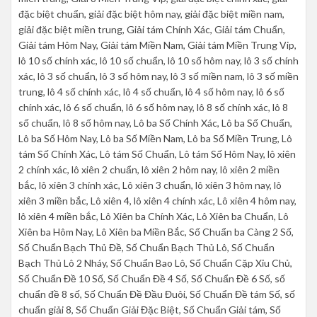
đặc biệt chuẩn, giải đặc biệt hôm nay, giải đặc biệt miền nam,
giải đặc biệt miền trung, Giải tám Chính Xác, Giải tám Chuẩn,
Giải tám Hôm Nay, Giải tám Miền Nam, Giải tám Miền Trung Vip,
lô 10 số chính xác, lô 10 số chuẩn, lô 10 số hôm nay, lô 3 số chính
xác, lô 3 số chuẩn, lô 3 số hôm nay, lô 3 số miền nam, lô 3 số miền
trung, lô 4 số chính xác, lô 4 số chuẩn, lô 4 số hôm nay, lô 6 số
chính xác, lô 6 số chuẩn, lô 6 số hôm nay, lô 8 số chính xác, lô 8
số chuẩn, lô 8 số hôm nay, Lô ba Số Chính Xác, Lô ba Số Chuẩn,
Lô ba Số Hôm Nay, Lô ba Số Miền Nam, Lô ba Số Miền Trung, Lô
tám Số Chính Xác, Lô tám Số Chuẩn, Lô tám Số Hôm Nay, lô xiên
2 chính xác, lô xiên 2 chuẩn, lô xiên 2 hôm nay, lô xiên 2 miền
bắc, lô xiên 3 chính xác, Lô xiên 3 chuẩn, lô xiên 3 hôm nay, lô
xiên 3 miền bắc, Lô xiên 4, lô xiên 4 chính xác, Lô xiên 4 hôm nay,
lô xiên 4 miền bắc, Lô Xiên ba Chính Xác, Lô Xiên ba Chuẩn, Lô
Xiên ba Hôm Nay, Lô Xiên ba Miền Bắc, Số Chuẩn ba Càng 2 Số,
Số Chuẩn Bạch Thủ Đề, Số Chuẩn Bạch Thủ Lô, Số Chuẩn
Bạch Thủ Lô 2 Nháy, Số Chuẩn Bao Lô, Số Chuẩn Cặp Xỉu Chủ,
Số Chuẩn Đề 10 Số, Số Chuẩn Đề 4 Số, Số Chuẩn Đề 6 Số, số
chuẩn đề 8 số, Số Chuẩn Đề Đầu Đuôi, Số Chuẩn Đề tám Số, số
chuẩn giải 8, Số Chuẩn Giải Đặc Biệt, Số Chuẩn Giải tám, Số