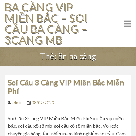
BA CÀNG VIP
Skip
to
MIỀN BẮC – SOI
content
CẦU BA CÀNG –
3CANG MB
Thẻ:
ăn ba càng
Soi Cầu 3 Càng VIP Miền Bắc Miễn
Phí
admin
08/02/2023
Soi Cầu 3 Càng VIP Miền Bắc Miễn Phí Soi cầu vip miền
bắc, soi cầu xổ số mb, soi cầu xổ số miền bắc. Với các
chuyên gia hàng đầu, nhiều năm kinh nghiệm soi cầu. Cam