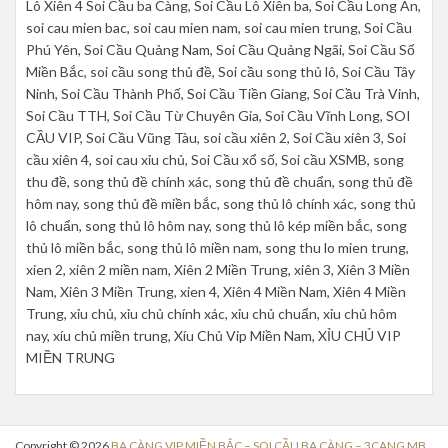
Lô Xiên 4 Soi Cầu ba Càng, Soi Cầu Lô Xiên ba, Soi Cầu Long An,
soi cau mien bac, soi cau mien nam, soi cau mien trung, Soi Cầu
Phú Yên, Soi Cầu Quảng Nam, Soi Cầu Quảng Ngãi, Soi Cầu Số
Miền Bắc, soi cầu song thủ đề, Soi cầu song thủ lô, Soi Cầu Tây
Ninh, Soi Cầu Thành Phố, Soi Cầu Tiền Giang, Soi Cầu Trà Vinh,
Soi Cầu TTH, Soi Cầu Từ Chuyên Gia, Soi Cầu Vĩnh Long, SOI
CẦU VIP, Soi Cầu Vũng Tàu, soi cầu xiên 2, Soi Cầu xiên 3, Soi
cầu xiên 4, soi cau xỉu chủ, Soi Cầu xổ số, Soi cầu XSMB, song
thu đề, song thủ đề chính xác, song thủ đề chuẩn, song thủ đề
hôm nay, song thủ đề miền bắc, song thủ lô chính xác, song thủ
lô chuẩn, song thủ lô hôm nay, song thủ lô kép miền bắc, song
thủ lô miền bắc, song thủ lô miền nam, song thu lo mien trung,
xien 2, xiên 2 miền nam, Xiên 2 Miền Trung, xiên 3, Xiên 3 Miền
Nam, Xiên 3 Miền Trung, xien 4, Xiên 4 Miền Nam, Xiên 4 Miền
Trung, xỉu chủ, xỉu chủ chính xác, xỉu chủ chuẩn, xỉu chủ hôm
nay, xíu chủ miền trung, Xíu Chủ Vip Miền Nam, XỈU CHỦ VIP
MIỀN TRUNG
Copyright © 2026
BA CÀNG VIP MIỀN BẮC – SOI CẦU BA CÀNG – 3CANG MB
.