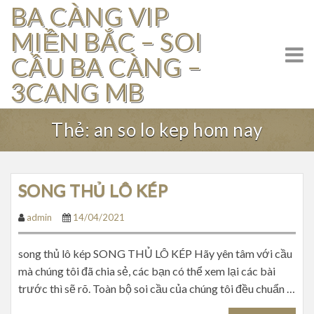
BA CÀNG VIP
Skip
to
MIỀN BẮC – SOI
content
CẦU BA CÀNG –
3CANG MB
Thẻ:
an so lo kep hom nay
SONG THỦ LÔ KÉP
admin
14/04/2021
song thủ lô kép SONG THỦ LÔ KÉP Hãy yên tâm với cầu
mà chúng tôi đã chia sẻ, các bạn có thể xem lại các bài
trước thì sẽ rõ. Toàn bộ soi cầu của chúng tôi đều chuẩn …