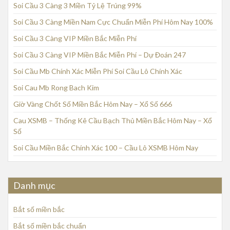
Soi Cầu 3 Càng 3 Miền Tỷ Lệ Trúng 99%
Soi Cầu 3 Càng Miền Nam Cực Chuẩn Miễn Phí Hôm Nay 100%
Soi Cầu 3 Càng VIP Miền Bắc Miễn Phí
Soi Cầu 3 Càng VIP Miền Bắc Miễn Phí – Dự Đoán 247
Soi Cầu Mb Chính Xác Miễn Phí Soi Cầu Lô Chính Xác
Soi Cau Mb Rong Bach Kim
Giờ Vàng Chốt Số Miền Bắc Hôm Nay – Xổ Số 666
Cau XSMB – Thống Kê Cầu Bạch Thủ Miền Bắc Hôm Nay – Xổ
Số
Soi Cầu Miền Bắc Chính Xác 100 – Cầu Lô XSMB Hôm Nay
Danh mục
Bắt số miền bắc
Bắt số miền bắc chuẩn