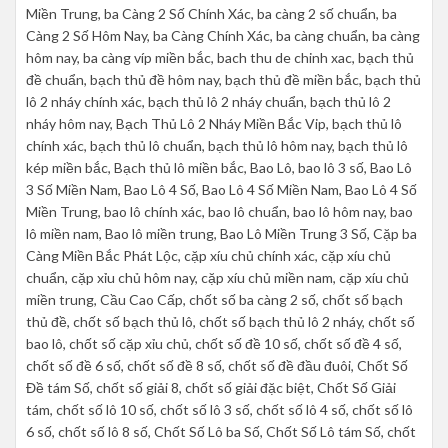
Miền Trung, ba Càng 2 Số Chính Xác, ba càng 2 số chuẩn, ba
Càng 2 Số Hôm Nay, ba Càng Chính Xác, ba càng chuẩn, ba càng
hôm nay, ba càng víp miền bắc, bach thu de chinh xac, bạch thủ
đề chuẩn, bạch thủ đề hôm nay, bạch thủ đề miền bắc, bạch thủ
lô 2 nháy chính xác, bạch thủ lô 2 nháy chuẩn, bạch thủ lô 2
nháy hôm nay, Bạch Thủ Lô 2 Nháy Miền Bắc Vip, bạch thủ lô
chính xác, bạch thủ lô chuẩn, bạch thủ lô hôm nay, bạch thủ lô
kép miền bắc, Bạch thủ lô miền bắc, Bao Lô, bao lô 3 số, Bao Lô
3 Số Miền Nam, Bao Lô 4 Số, Bao Lô 4 Số Miền Nam, Bao Lô 4 Số
Miền Trung, bao lô chính xác, bao lô chuẩn, bao lô hôm nay, bao
lô miền nam, Bao lô miền trung, Bao Lô Miền Trung 3 Số, Cặp ba
Càng Miền Bắc Phát Lộc, cặp xíu chủ chính xác, cặp xíu chủ
chuẩn, cặp xỉu chủ hôm nay, cặp xíu chủ miền nam, cặp xíu chủ
miền trung, Cầu Cao Cấp, chốt số ba càng 2 số, chốt số bạch
thủ đề, chốt số bạch thủ lô, chốt số bạch thủ lô 2 nháy, chốt số
bao lô, chốt số cặp xỉu chủ, chốt số đề 10 số, chốt số đề 4 số,
chốt số đề 6 số, chốt số đề 8 số, chốt số đề đầu đuôi, Chốt Số
Đề tám Số, chốt số giải 8, chốt số giải đặc biệt, Chốt Số Giải
tám, chốt số lô 10 số, chốt số lô 3 số, chốt số lô 4 số, chốt số lô
6 số, chốt số lô 8 số, Chốt Số Lô ba Số, Chốt Số Lô tám Số, chốt