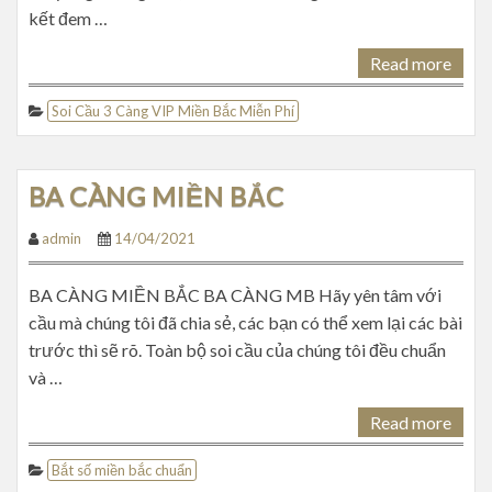
kết đem …
Read more
Soi Cầu 3 Càng VIP Miền Bắc Miễn Phí
BA CÀNG MIỀN BẮC
admin
14/04/2021
BA CÀNG MIỀN BẮC BA CÀNG MB Hãy yên tâm với
cầu mà chúng tôi đã chia sẻ, các bạn có thể xem lại các bài
trước thì sẽ rõ. Toàn bộ soi cầu của chúng tôi đều chuẩn
và …
Read more
Bắt số miền bắc chuẩn