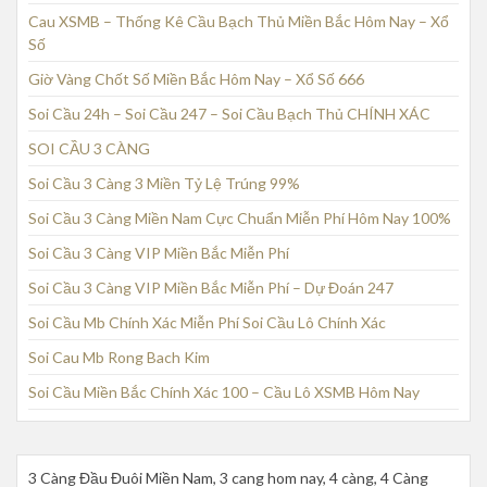
Cau XSMB – Thống Kê Cầu Bạch Thủ Miền Bắc Hôm Nay – Xổ
Số
Giờ Vàng Chốt Số Miền Bắc Hôm Nay – Xổ Số 666
Soi Cầu 24h – Soi Cầu 247 – Soi Cầu Bạch Thủ CHÍNH XÁC
SOI CẦU 3 CÀNG
Soi Cầu 3 Càng 3 Miền Tỷ Lệ Trúng 99%
Soi Cầu 3 Càng Miền Nam Cực Chuẩn Miễn Phí Hôm Nay 100%
Soi Cầu 3 Càng VIP Miền Bắc Miễn Phí
Soi Cầu 3 Càng VIP Miền Bắc Miễn Phí – Dự Đoán 247
Soi Cầu Mb Chính Xác Miễn Phí Soi Cầu Lô Chính Xác
Soi Cau Mb Rong Bach Kim
Soi Cầu Miền Bắc Chính Xác 100 – Cầu Lô XSMB Hôm Nay
3 Càng Đầu Đuôi Miền Nam, 3 cang hom nay, 4 càng, 4 Càng