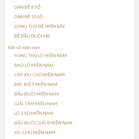
DÀN ĐỀ 8 SỐ
DÀN ĐỀ 10 SỐ
SONG THỦ ĐỀ MIỀN BẮC
ĐỀ ĐẦU ĐUÔI MB
Bắt số miền nam
SONG THỦ LÔ MIỀN NAM
BAO LÔ MIỀN NAM
CẶP XÍU CHỦ MIỀN NAM
ĐẶC BIỆT MIỀN NAM
ĐẦU ĐUÔI MIỀN NAM
GIẢI TÁM MIỀN NAM
LÔ 3 SỐ MIỀN NAM
ĐẦU ĐUÔI GIẢI 8 MIỀN NAM
XÍU CHỦ MIỀN NAM