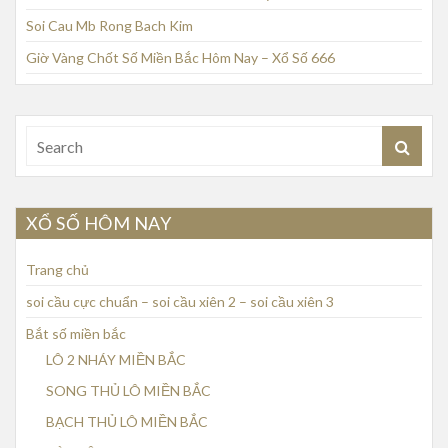
Soi Cau Mb Rong Bach Kim
Giờ Vàng Chốt Số Miền Bắc Hôm Nay – Xổ Số 666
XỔ SỐ HÔM NAY
Trang chủ
soi cầu cực chuẩn – soi cầu xiên 2 – soi cầu xiên 3
Bắt số miền bắc
LÔ 2 NHÁY MIỀN BẮC
SONG THỦ LÔ MIỀN BẮC
BẠCH THỦ LÔ MIỀN BẮC