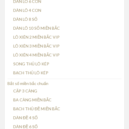
DÀN LÔ 6 CON
DÀN LÔ 4 CON
DÀN LÔ 8 SỐ
DÀN LÔ 10 SỐ MIỀN BẮC
LÔ XIÊN 2 MIỀN BẮC VIP
LÔ XIÊN 3 MIỀN BẮC VIP
LÔ XIÊN 4 MIỀN BẮC VIP
SONG THỦ LÔ KÉP
BẠCH THỦ LÔ KÉP
Bắt số miền bắc chuẩn
CẶP 3 CÀNG
BA CÀNG MIỀN BẮC
BẠCH THỦ ĐỀ MIỀN BẮC
DÀN ĐỀ 4 SỐ
DÀN ĐỀ 6 SỐ