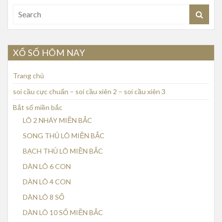
XỔ SỐ HÔM NAY
Trang chủ
soi cầu cực chuẩn – soi cầu xiên 2 – soi cầu xiên 3
Bắt số miền bắc
LÔ 2 NHÁY MIỀN BẮC
SONG THỦ LÔ MIỀN BẮC
BẠCH THỦ LÔ MIỀN BẮC
DÀN LÔ 6 CON
DÀN LÔ 4 CON
DÀN LÔ 8 SỐ
DÀN LÔ 10 SỐ MIỀN BẮC