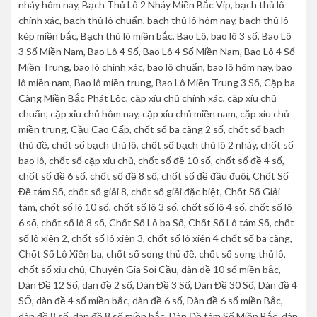
nháy hôm nay, Bạch Thủ Lô 2 Nháy Miền Bắc Vip, bạch thủ lô
chính xác, bạch thủ lô chuẩn, bạch thủ lô hôm nay, bạch thủ lô
kép miền bắc, Bạch thủ lô miền bắc, Bao Lô, bao lô 3 số, Bao Lô
3 Số Miền Nam, Bao Lô 4 Số, Bao Lô 4 Số Miền Nam, Bao Lô 4 Số
Miền Trung, bao lô chính xác, bao lô chuẩn, bao lô hôm nay, bao
lô miền nam, Bao lô miền trung, Bao Lô Miền Trung 3 Số, Cặp ba
Càng Miền Bắc Phát Lộc, cặp xíu chủ chính xác, cặp xíu chủ
chuẩn, cặp xỉu chủ hôm nay, cặp xíu chủ miền nam, cặp xíu chủ
miền trung, Cầu Cao Cấp, chốt số ba càng 2 số, chốt số bạch
thủ đề, chốt số bạch thủ lô, chốt số bạch thủ lô 2 nháy, chốt số
bao lô, chốt số cặp xỉu chủ, chốt số đề 10 số, chốt số đề 4 số,
chốt số đề 6 số, chốt số đề 8 số, chốt số đề đầu đuôi, Chốt Số
Đề tám Số, chốt số giải 8, chốt số giải đặc biệt, Chốt Số Giải
tám, chốt số lô 10 số, chốt số lô 3 số, chốt số lô 4 số, chốt số lô
6 số, chốt số lô 8 số, Chốt Số Lô ba Số, Chốt Số Lô tám Số, chốt
số lô xiên 2, chốt số lô xiên 3, chốt số lô xiên 4 chốt số ba càng,
Chốt Số Lô Xiên ba, chốt số song thủ đề, chốt số song thủ lô,
chốt số xỉu chủ, Chuyên Gia Soi Cầu, dàn đề 10 số miền bắc,
Dàn Đề 12 Số, dan đề 2 số, Dàn Đề 3 Số, Dàn Đề 30 Số, Dàn đề 4
SỐ, dàn đề 4 số miền bắc, dàn đề 6 số, Dàn đề 6 số miền Bắc,
dàn đề 8 số, dàn đề 8 số miền bắc, Dàn Đề tám Số Miền Bắc, dàn