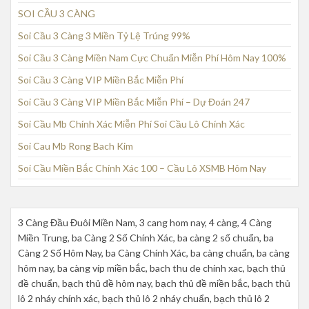
SOI CẦU 3 CÀNG
Soi Cầu 3 Càng 3 Miền Tỷ Lệ Trúng 99%
Soi Cầu 3 Càng Miền Nam Cực Chuẩn Miễn Phí Hôm Nay 100%
Soi Cầu 3 Càng VIP Miền Bắc Miễn Phí
Soi Cầu 3 Càng VIP Miền Bắc Miễn Phí – Dự Đoán 247
Soi Cầu Mb Chính Xác Miễn Phí Soi Cầu Lô Chính Xác
Soi Cau Mb Rong Bach Kim
Soi Cầu Miền Bắc Chính Xác 100 – Cầu Lô XSMB Hôm Nay
3 Càng Đầu Đuôi Miền Nam, 3 cang hom nay, 4 càng, 4 Càng
Miền Trung, ba Càng 2 Số Chính Xác, ba càng 2 số chuẩn, ba
Càng 2 Số Hôm Nay, ba Càng Chính Xác, ba càng chuẩn, ba càng
hôm nay, ba càng víp miền bắc, bach thu de chinh xac, bạch thủ
đề chuẩn, bạch thủ đề hôm nay, bạch thủ đề miền bắc, bạch thủ
lô 2 nháy chính xác, bạch thủ lô 2 nháy chuẩn, bạch thủ lô 2