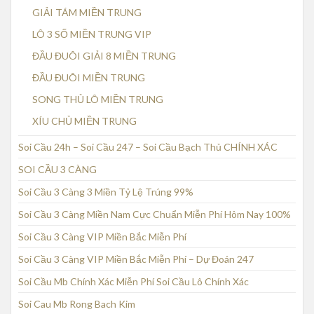
GIẢI TÁM MIỀN TRUNG
LÔ 3 SỐ MIỀN TRUNG VIP
ĐẦU ĐUÔI GIẢI 8 MIỀN TRUNG
ĐẦU ĐUÔI MIỀN TRUNG
SONG THỦ LÔ MIỀN TRUNG
XÍU CHỦ MIỀN TRUNG
Soi Cầu 24h – Soi Cầu 247 – Soi Cầu Bạch Thủ CHÍNH XÁC
SOI CẦU 3 CÀNG
Soi Cầu 3 Càng 3 Miền Tỷ Lệ Trúng 99%
Soi Cầu 3 Càng Miền Nam Cực Chuẩn Miễn Phí Hôm Nay 100%
Soi Cầu 3 Càng VIP Miền Bắc Miễn Phí
Soi Cầu 3 Càng VIP Miền Bắc Miễn Phí – Dự Đoán 247
Soi Cầu Mb Chính Xác Miễn Phí Soi Cầu Lô Chính Xác
Soi Cau Mb Rong Bach Kim