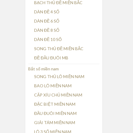
BẠCH THỦ ĐỀ MIỀN BẮC
DÀN ĐỀ 4 SỐ
DÀN ĐỀ 6 SỐ
DÀN ĐỀ 8 SỐ
DÀN ĐỀ 10 SỐ
SONG THỦ ĐỀ MIỀN BẮC
ĐỀ ĐẦU ĐUÔI MB
Bắt số miền nam
SONG THỦ LÔ MIỀN NAM
BAO LÔ MIỀN NAM
CẶP XÍU CHỦ MIỀN NAM
ĐẶC BIỆT MIỀN NAM
ĐẦU ĐUÔI MIỀN NAM
GIẢI TÁM MIỀN NAM
LÔ 3 SỐ MIỀN NAM