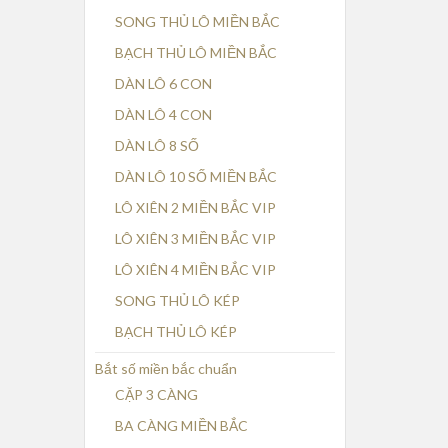
SONG THỦ LÔ MIỀN BẮC
BẠCH THỦ LÔ MIỀN BẮC
DÀN LÔ 6 CON
DÀN LÔ 4 CON
DÀN LÔ 8 SỐ
DÀN LÔ 10 SỐ MIỀN BẮC
LÔ XIÊN 2 MIỀN BẮC VIP
LÔ XIÊN 3 MIỀN BẮC VIP
LÔ XIÊN 4 MIỀN BẮC VIP
SONG THỦ LÔ KÉP
BẠCH THỦ LÔ KÉP
Bắt số miền bắc chuẩn
CẶP 3 CÀNG
BA CÀNG MIỀN BẮC