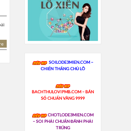
bài
re
SOILODE3MIEN.COM –
CHIẾN THẮNG CHỦ LÔ
BACHTHULOVIPMB.COM – BÁN
SỐ CHUẨN VÀNG 9999
CHOTLODE3MIEN.COM
– SOI PHẢI CHUẨN ĐÁNH PHẢI
TRÚNG