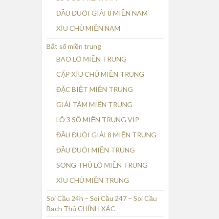
ĐẦU ĐUÔI GIẢI 8 MIỀN NAM
XÍU CHỦ MIỀN NAM
Bắt số miền trung
BAO LÔ MIỀN TRUNG
CẶP XÍU CHỦ MIỀN TRUNG
ĐẶC BIỆT MIỀN TRUNG
GIẢI TÁM MIỀN TRUNG
LÔ 3 SỐ MIỀN TRUNG VIP
ĐẦU ĐUÔI GIẢI 8 MIỀN TRUNG
ĐẦU ĐUÔI MIỀN TRUNG
SONG THỦ LÔ MIỀN TRUNG
XÍU CHỦ MIỀN TRUNG
Soi Cầu 24h – Soi Cầu 247 – Soi Cầu
Bạch Thủ CHÍNH XÁC