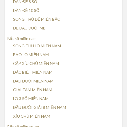
DÀN ĐỀ 8 SỐ
DÀN ĐỀ 10 SỐ
SONG THỦ ĐỀ MIỀN BẮC
ĐỀ ĐẦU ĐUÔI MB
Bắt số miền nam
SONG THỦ LÔ MIỀN NAM
BAO LÔ MIỀN NAM
CẶP XÍU CHỦ MIỀN NAM
ĐẶC BIỆT MIỀN NAM
ĐẦU ĐUÔI MIỀN NAM
GIẢI TÁM MIỀN NAM
LÔ 3 SỐ MIỀN NAM
ĐẦU ĐUÔI GIẢI 8 MIỀN NAM
XÍU CHỦ MIỀN NAM
Bắt số miền trung