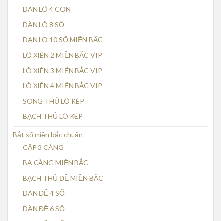
DÀN LÔ 4 CON
DÀN LÔ 8 SỐ
DÀN LÔ 10 SỐ MIỀN BẮC
LÔ XIÊN 2 MIỀN BẮC VIP
LÔ XIÊN 3 MIỀN BẮC VIP
LÔ XIÊN 4 MIỀN BẮC VIP
SONG THỦ LÔ KÉP
BẠCH THỦ LÔ KÉP
Bắt số miền bắc chuẩn
CẶP 3 CÀNG
BA CÀNG MIỀN BẮC
BẠCH THỦ ĐỀ MIỀN BẮC
DÀN ĐỀ 4 SỐ
DÀN ĐỀ 6 SỐ