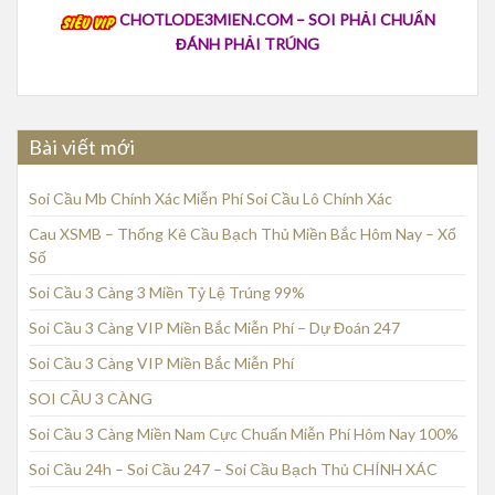
CHOTLODE3MIEN.COM – SOI PHẢI CHUẨN
ĐÁNH PHẢI TRÚNG
Bài viết mới
Soi Cầu Mb Chính Xác Miễn Phí Soi Cầu Lô Chính Xác
Cau XSMB – Thống Kê Cầu Bạch Thủ Miền Bắc Hôm Nay – Xổ
Số
Soi Cầu 3 Càng 3 Miền Tỷ Lệ Trúng 99%
Soi Cầu 3 Càng VIP Miền Bắc Miễn Phí – Dự Đoán 247
Soi Cầu 3 Càng VIP Miền Bắc Miễn Phí
SOI CẦU 3 CÀNG
Soi Cầu 3 Càng Miền Nam Cực Chuẩn Miễn Phí Hôm Nay 100%
Soi Cầu 24h – Soi Cầu 247 – Soi Cầu Bạch Thủ CHÍNH XÁC