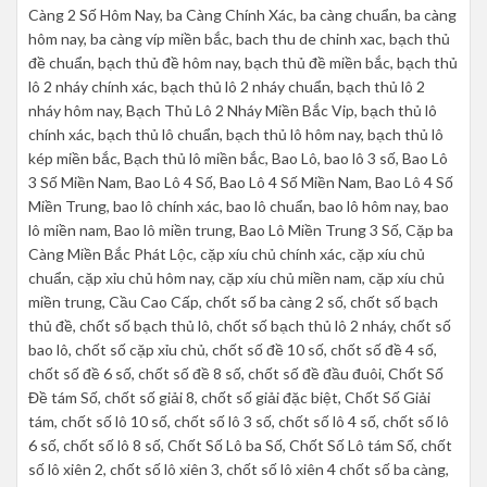
Càng 2 Số Hôm Nay, ba Càng Chính Xác, ba càng chuẩn, ba càng
hôm nay, ba càng víp miền bắc, bach thu de chinh xac, bạch thủ
đề chuẩn, bạch thủ đề hôm nay, bạch thủ đề miền bắc, bạch thủ
lô 2 nháy chính xác, bạch thủ lô 2 nháy chuẩn, bạch thủ lô 2
nháy hôm nay, Bạch Thủ Lô 2 Nháy Miền Bắc Vip, bạch thủ lô
chính xác, bạch thủ lô chuẩn, bạch thủ lô hôm nay, bạch thủ lô
kép miền bắc, Bạch thủ lô miền bắc, Bao Lô, bao lô 3 số, Bao Lô
3 Số Miền Nam, Bao Lô 4 Số, Bao Lô 4 Số Miền Nam, Bao Lô 4 Số
Miền Trung, bao lô chính xác, bao lô chuẩn, bao lô hôm nay, bao
lô miền nam, Bao lô miền trung, Bao Lô Miền Trung 3 Số, Cặp ba
Càng Miền Bắc Phát Lộc, cặp xíu chủ chính xác, cặp xíu chủ
chuẩn, cặp xỉu chủ hôm nay, cặp xíu chủ miền nam, cặp xíu chủ
miền trung, Cầu Cao Cấp, chốt số ba càng 2 số, chốt số bạch
thủ đề, chốt số bạch thủ lô, chốt số bạch thủ lô 2 nháy, chốt số
bao lô, chốt số cặp xỉu chủ, chốt số đề 10 số, chốt số đề 4 số,
chốt số đề 6 số, chốt số đề 8 số, chốt số đề đầu đuôi, Chốt Số
Đề tám Số, chốt số giải 8, chốt số giải đặc biệt, Chốt Số Giải
tám, chốt số lô 10 số, chốt số lô 3 số, chốt số lô 4 số, chốt số lô
6 số, chốt số lô 8 số, Chốt Số Lô ba Số, Chốt Số Lô tám Số, chốt
số lô xiên 2, chốt số lô xiên 3, chốt số lô xiên 4 chốt số ba càng,