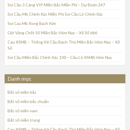
Soi Cầu 3 Càng VIP Miền Bắc Miễn Phí – Dự Đoán 247
Soi Cầu Mb Chính Xác Miễn Phí Soi Cầu Lô Chính Xác
Soi Cau Mb Rong Bach Kim
Giờ Vàng Chốt Số Miền Bắc Hôm Nay – Xổ Số 666
Cau XSMB – Thống Kê Cầu Bạch Thủ Miền Bắc Hôm Nay – Xổ
Số
Soi Cầu Miền Bắc Chính Xác 100 – Cầu Lô XSMB Hôm Nay
Danh mục
Bắt số miền bắc
Bắt số miền bắc chuẩn
Bắt số miền nam
Bắt số miền trung
Cau XSMB – Thống Kê Cầu Bạch Thủ Miền Bắc Hôm Nay – Xổ