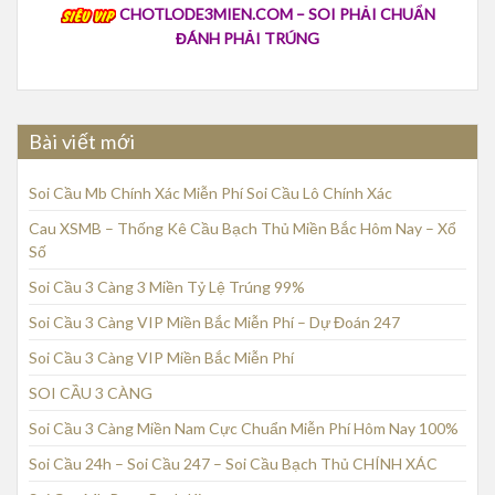
CHOTLODE3MIEN.COM – SOI PHẢI CHUẨN
ĐÁNH PHẢI TRÚNG
Bài viết mới
Soi Cầu Mb Chính Xác Miễn Phí Soi Cầu Lô Chính Xác
Cau XSMB – Thống Kê Cầu Bạch Thủ Miền Bắc Hôm Nay – Xổ
Số
Soi Cầu 3 Càng 3 Miền Tỷ Lệ Trúng 99%
Soi Cầu 3 Càng VIP Miền Bắc Miễn Phí – Dự Đoán 247
Soi Cầu 3 Càng VIP Miền Bắc Miễn Phí
SOI CẦU 3 CÀNG
Soi Cầu 3 Càng Miền Nam Cực Chuẩn Miễn Phí Hôm Nay 100%
Soi Cầu 24h – Soi Cầu 247 – Soi Cầu Bạch Thủ CHÍNH XÁC