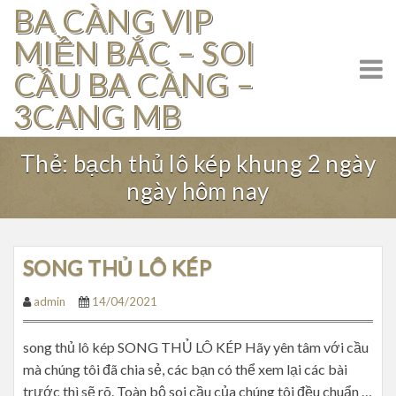
BA CÀNG VIP
Skip
to
MIỀN BẮC – SOI
content
CẦU BA CÀNG –
3CANG MB
Thẻ:
bạch thủ lô kép khung 2 ngày
ngày hôm nay
SONG THỦ LÔ KÉP
admin
14/04/2021
song thủ lô kép SONG THỦ LÔ KÉP Hãy yên tâm với cầu
mà chúng tôi đã chia sẻ, các bạn có thể xem lại các bài
trước thì sẽ rõ. Toàn bộ soi cầu của chúng tôi đều chuẩn …