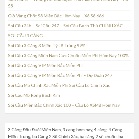
Số
Giờ Vàng Chốt Số Miền Bắc Hôm Nay – Xổ Số 666
Soi Cầu 24h – Soi Cầu 247 – Soi Cầu Bạch Thủ CHÍNH XÁC
SOI CẦU 3 CÀNG
Soi Cầu 3 Càng 3 Miền Tỷ Lệ Trúng 99%
Soi Cầu 3 Càng Miền Nam Cực Chuẩn Miễn Phí Hôm Nay 100%
Soi Cầu 3 Càng VIP Miền Bắc Miễn Phí
Soi Cầu 3 Càng VIP Miền Bắc Miễn Phí – Dự Đoán 247
Soi Cầu Mb Chính Xác Miễn Phí Soi Cầu Lô Chính Xác
Soi Cau Mb Rong Bach Kim
Soi Cầu Miền Bắc Chính Xác 100 – Cầu Lô XSMB Hôm Nay
3 Càng Đầu Đuôi Miền Nam, 3 cang hom nay, 4 càng, 4 Càng
Miền Trung, ba Càng 2 Số Chính Xác, ba càng 2 số chuẩn, ba