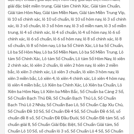
giải đặc biệt miền trung, Giải tám Chính Xác, Giải tám Chuẩn,
Giải tám Hôm Nay, Giải tám Miền Nam, Giải tám Miền Trung Vip,
lô 10 số chính xác, lô 10 số chuẩn, lô 10 số hôm nay, lô 3 số chính
xác, lô 3 số chuẩn, lô 3 số hôm nay, lô 3 số miền nam, lô 3 số miền
trung, lô 4 số chính xác, lô 4 số chuẩn, lô 4 số hôm nay, lô 6 số
chính xác, lô 6 số chuẩn, lô 6 số hôm nay, lô 8 số chính xác, lô 8
số chuẩn, lô 8 số hôm nay, Lô ba Số Chính Xác, Lô ba Số Chuẩn,
Lô ba Số Hôm Nay, Lô ba Số Miền Nam, Lô ba Số Miền Trung, Lô
tám Số Chính Xác, Lô tám Số Chuẩn, Lô tám Số Hôm Nay, lô xiên
2 chính xác, lô xiên 2 chuẩn, lô xiên 2 hôm nay, lô xiên 2 miền
bắc, lô xiên 3 chính xác, Lô xiên 3 chuẩn, lô xiên 3 hôm nay, lô
xiên 3 miền bắc, Lô xiên 4, lô xiên 4 chính xác, Lô xiên 4 hôm nay,
lô xiên 4 miền bắc, Lô Xiên ba Chính Xác, Lô Xiên ba Chuẩn, Lô
Xiên ba Hôm Nay, Lô Xiên ba Miền Bắc, Số Chuẩn ba Càng 2 Số,
Số Chuẩn Bạch Thủ Đề, Số Chuẩn Bạch Thủ Lô, Số Chuẩn
Bạch Thủ Lô 2 Nháy, Số Chuẩn Bao Lô, Số Chuẩn Cặp Xỉu Chủ,
Số Chuẩn Đề 10 Số, Số Chuẩn Đề 4 Số, Số Chuẩn Đề 6 Số, số
chuẩn đề 8 số, Số Chuẩn Đề Đầu Đuôi, Số Chuẩn Đề tám Số, số
chuẩn giải 8, Số Chuẩn Giải Đặc Biệt, Số Chuẩn Giải tám, Số
Chuẩn Lô 10 Số, số chuẩn lô 3 số, Số Chuẩn Lô 4 Số, Số Chuẩn