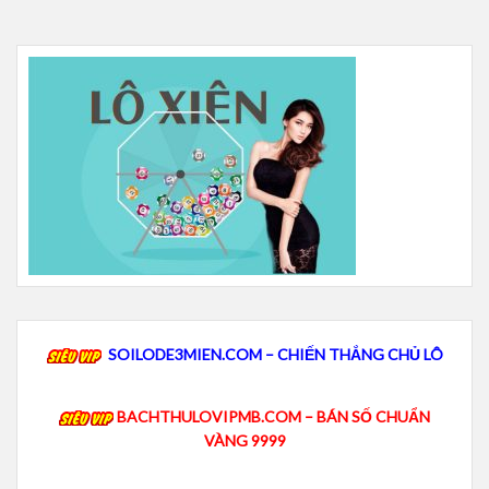
SOILODE3MIEN.COM – CHIẾN THẮNG CHỦ LÔ
BACHTHULOVIPMB.COM – BÁN SỐ CHUẨN
VÀNG 9999