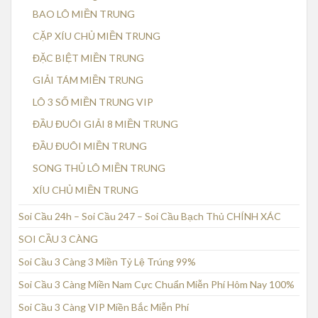
BAO LÔ MIỀN TRUNG
CẶP XÍU CHỦ MIỀN TRUNG
ĐẶC BIỆT MIỀN TRUNG
GIẢI TÁM MIỀN TRUNG
LÔ 3 SỐ MIỀN TRUNG VIP
ĐẦU ĐUÔI GIẢI 8 MIỀN TRUNG
ĐẦU ĐUÔI MIỀN TRUNG
SONG THỦ LÔ MIỀN TRUNG
XÍU CHỦ MIỀN TRUNG
Soi Cầu 24h – Soi Cầu 247 – Soi Cầu Bạch Thủ CHÍNH XÁC
SOI CẦU 3 CÀNG
Soi Cầu 3 Càng 3 Miền Tỷ Lệ Trúng 99%
Soi Cầu 3 Càng Miền Nam Cực Chuẩn Miễn Phí Hôm Nay 100%
Soi Cầu 3 Càng VIP Miền Bắc Miễn Phí