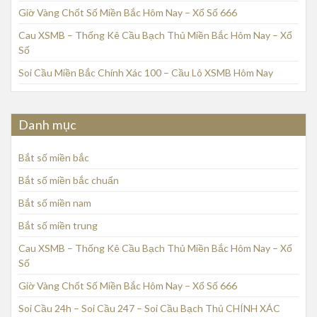
Giờ Vàng Chốt Số Miền Bắc Hôm Nay – Xổ Số 666
Cau XSMB – Thống Kê Cầu Bạch Thủ Miền Bắc Hôm Nay – Xổ
Số
Soi Cầu Miền Bắc Chính Xác 100 – Cầu Lô XSMB Hôm Nay
Danh mục
Bắt số miền bắc
Bắt số miền bắc chuẩn
Bắt số miền nam
Bắt số miền trung
Cau XSMB – Thống Kê Cầu Bạch Thủ Miền Bắc Hôm Nay – Xổ
Số
Giờ Vàng Chốt Số Miền Bắc Hôm Nay – Xổ Số 666
Soi Cầu 24h – Soi Cầu 247 – Soi Cầu Bạch Thủ CHÍNH XÁC