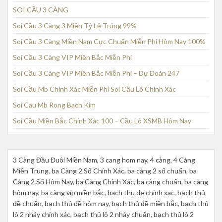
SOI CẦU 3 CÀNG
Soi Cầu 3 Càng 3 Miền Tỷ Lệ Trúng 99%
Soi Cầu 3 Càng Miền Nam Cực Chuẩn Miễn Phí Hôm Nay 100%
Soi Cầu 3 Càng VIP Miền Bắc Miễn Phí
Soi Cầu 3 Càng VIP Miền Bắc Miễn Phí – Dự Đoán 247
Soi Cầu Mb Chính Xác Miễn Phí Soi Cầu Lô Chính Xác
Soi Cau Mb Rong Bach Kim
Soi Cầu Miền Bắc Chính Xác 100 – Cầu Lô XSMB Hôm Nay
3 Càng Đầu Đuôi Miền Nam, 3 cang hom nay, 4 càng, 4 Càng
Miền Trung, ba Càng 2 Số Chính Xác, ba càng 2 số chuẩn, ba
Càng 2 Số Hôm Nay, ba Càng Chính Xác, ba càng chuẩn, ba càng
hôm nay, ba càng víp miền bắc, bach thu de chinh xac, bạch thủ
đề chuẩn, bạch thủ đề hôm nay, bạch thủ đề miền bắc, bạch thủ
lô 2 nháy chính xác, bạch thủ lô 2 nháy chuẩn, bạch thủ lô 2