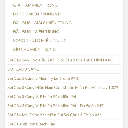
GIẢI TÁM MIỀN TRUNG
LÔ 3 SỐ MIỀN TRUNG VIP
ĐẦU ĐUÔI GIẢI 8 MIỀN TRUNG
ĐẦU ĐUÔI MIỀN TRUNG
SONG THỦ LÔ MIỀN TRUNG
XÍU CHỦ MIỀN TRUNG
Soi Cầu 24h – Soi Cầu 247 – Soi Cầu Bạch Thủ CHÍNH XÁC
SOI CẦU 3 CÀNG
Soi Cầu 3 Càng 3 Miền Tỷ Lệ Trúng 99%
Soi Cầu 3 Càng Miền Nam Cực Chuẩn Miễn Phí Hôm Nay 100%
Soi Cầu 3 Càng VIP Miền Bắc Miễn Phí
Soi Cầu 3 Càng VIP Miền Bắc Miễn Phí – Dự Đoán 247
Soi Cầu Mb Chính Xác Miễn Phí Soi Cầu Lô Chính Xác
Soi Cau Mb Rong Bach Kim