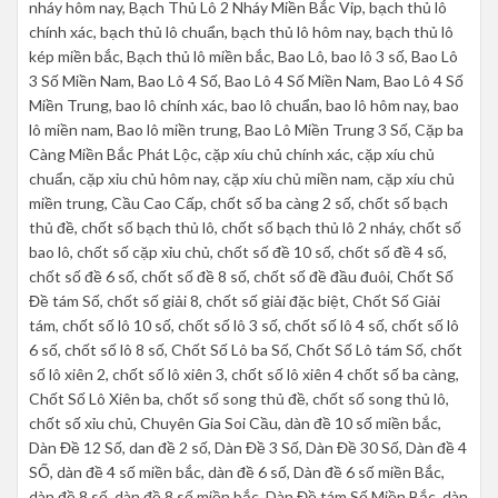
nháy hôm nay, Bạch Thủ Lô 2 Nháy Miền Bắc Vip, bạch thủ lô
chính xác, bạch thủ lô chuẩn, bạch thủ lô hôm nay, bạch thủ lô
kép miền bắc, Bạch thủ lô miền bắc, Bao Lô, bao lô 3 số, Bao Lô
3 Số Miền Nam, Bao Lô 4 Số, Bao Lô 4 Số Miền Nam, Bao Lô 4 Số
Miền Trung, bao lô chính xác, bao lô chuẩn, bao lô hôm nay, bao
lô miền nam, Bao lô miền trung, Bao Lô Miền Trung 3 Số, Cặp ba
Càng Miền Bắc Phát Lộc, cặp xíu chủ chính xác, cặp xíu chủ
chuẩn, cặp xỉu chủ hôm nay, cặp xíu chủ miền nam, cặp xíu chủ
miền trung, Cầu Cao Cấp, chốt số ba càng 2 số, chốt số bạch
thủ đề, chốt số bạch thủ lô, chốt số bạch thủ lô 2 nháy, chốt số
bao lô, chốt số cặp xỉu chủ, chốt số đề 10 số, chốt số đề 4 số,
chốt số đề 6 số, chốt số đề 8 số, chốt số đề đầu đuôi, Chốt Số
Đề tám Số, chốt số giải 8, chốt số giải đặc biệt, Chốt Số Giải
tám, chốt số lô 10 số, chốt số lô 3 số, chốt số lô 4 số, chốt số lô
6 số, chốt số lô 8 số, Chốt Số Lô ba Số, Chốt Số Lô tám Số, chốt
số lô xiên 2, chốt số lô xiên 3, chốt số lô xiên 4 chốt số ba càng,
Chốt Số Lô Xiên ba, chốt số song thủ đề, chốt số song thủ lô,
chốt số xỉu chủ, Chuyên Gia Soi Cầu, dàn đề 10 số miền bắc,
Dàn Đề 12 Số, dan đề 2 số, Dàn Đề 3 Số, Dàn Đề 30 Số, Dàn đề 4
SỐ, dàn đề 4 số miền bắc, dàn đề 6 số, Dàn đề 6 số miền Bắc,
dàn đề 8 số, dàn đề 8 số miền bắc, Dàn Đề tám Số Miền Bắc, dàn