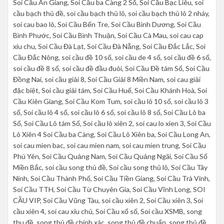
Soi Cầu An Giang, Soi Cầu ba Càng 2 Số, Soi Cầu Bạc Liêu, soi
cầu bạch thủ đề, soi cầu bạch thủ lô, soi cầu bạch thủ lô 2 nháy,
soi cau bao lô, Soi Cầu Bến Tre, Soi Cầu Bình Dương, Soi Cầu
Bình Phước, Soi Cầu Bình Thuận, Soi Cầu Cà Mau, soi cau cap
xiu chu, Soi Cầu Đà Lạt, Soi Cầu Đà Nẵng, Soi Cầu Đắc Lắc, Soi
Cầu Đắc Nông, soi cầu đề 10 số, soi cầu de 4 số, soi cầu đề 6 số,
soi cầu đề 8 số, soi cầu đề đầu đuôi, Soi Cầu Đề tám Số, Soi Cầu
Đồng Nai, soi cầu giải 8, Soi Cầu Giải 8 Miền Nam, soi cau giải
đặc biệt, Soi cầu giải tám, Soi Cầu Huế, Soi Cầu Khánh Hoà, Soi
Cầu Kiên Giang, Soi Cầu Kom Tum, soi cầu lô 10 số, soi cầu lô 3
số, Soi cầu lô 4 số, soi cầu lô 6 số, soi cầu lô 8 số, Soi Cầu Lô ba
Số, Soi Cầu Lô tám Số, Soi cầu lô xiên 2, soi cau lo xien 3, Soi Cầu
Lô Xiên 4 Soi Cầu ba Càng, Soi Cầu Lô Xiên ba, Soi Cầu Long An,
soi cau mien bac, soi cau mien nam, soi cau mien trung, Soi Cầu
Phú Yên, Soi Cầu Quảng Nam, Soi Cầu Quảng Ngãi, Soi Cầu Số
Miền Bắc, soi cầu song thủ đề, Soi cầu song thủ lô, Soi Cầu Tây
Ninh, Soi Cầu Thành Phố, Soi Cầu Tiền Giang, Soi Cầu Trà Vinh,
Soi Cầu TTH, Soi Cầu Từ Chuyên Gia, Soi Cầu Vĩnh Long, SOI
CẦU VIP, Soi Cầu Vũng Tàu, soi cầu xiên 2, Soi Cầu xiên 3, Soi
cầu xiên 4, soi cau xỉu chủ, Soi Cầu xổ số, Soi cầu XSMB, song
thu đề, song thủ đề chính xác, song thủ đề chuẩn, song thủ đề