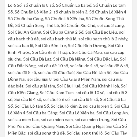
Lô 6 Số, số chuẩn lô 8 số, Số Chuẩn Lô ba Số, Số Chuẩn Lô tám
Số, Số Chuẩn Lô Xiên 2, số chuẩn lô xiên 3, Số Chuẩn Lô Xiên 4
Số Chuẩn ba Càng, Số Chuẩn Lô Xiên ba, Số Chuẩn Song Thủ
Đề, Số Chuẩn Song Thủ Lô, Số Chuẩn Xỉu Chủ, soi cau 3 cang,
Soi Cầu An Giang, Soi Cầu ba Càng 2 Số, Soi Cầu Bạc Liêu, soi
cầu bạch thủ đề, soi cầu bạch thủ lô, soi cầu bạch thủ lô 2 nháy,
soi cau bao lô, Soi Cầu Bến Tre, Soi Cầu Bình Dương, Soi Cầu
Bình Phước, Soi Cầu Bình Thuận, Soi Cầu Cà Mau, soi cau cap
xiu chu, Soi Cầu Đà Lạt, Soi Cầu Đà Nẵng, Soi Cầu Đắc Lắc, Soi
Cầu Đắc Nông, soi cầu đề 10 số, soi cầu de 4 số, soi cầu đề 6 số,
soi cầu đề 8 số, soi cầu đề đầu đuôi, Soi Cầu Đề tám Số, Soi Cầu
Đồng Nai, soi cầu giải 8, Soi Cầu Giải 8 Miền Nam, soi cau giải
đặc biệt, Soi cầu giải tám, Soi Cầu Huế, Soi Cầu Khánh Hoà, Soi
Cầu Kiên Giang, Soi Cầu Kom Tum, soi cầu lô 10 số, soi cầu lô 3
số, Soi cầu lô 4 số, soi cầu lô 6 số, soi cầu lô 8 số, Soi Cầu Lô ba
Số, Soi Cầu Lô tám Số, Soi cầu lô xiên 2, soi cau lo xien 3, Soi Cầu
Lô Xiên 4 Soi Cầu ba Càng, Soi Cầu Lô Xiên ba, Soi Cầu Long An,
soi cau mien bac, soi cau mien nam, soi cau mien trung, Soi Cầu
Phú Yên, Soi Cầu Quảng Nam, Soi Cầu Quảng Ngãi, Soi Cầu Số
Miền Bắc, soi cầu song thủ đề, Soi cầu song thủ lô, Soi Cầu Tây