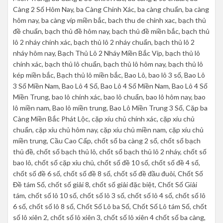
Càng 2 Số Hôm Nay, ba Càng Chính Xác, ba càng chuẩn, ba càng
hôm nay, ba càng víp miền bắc, bach thu de chinh xac, bạch thủ
đề chuẩn, bạch thủ đề hôm nay, bạch thủ đề miền bắc, bạch thủ
lô 2 nháy chính xác, bạch thủ lô 2 nháy chuẩn, bạch thủ lô 2
nháy hôm nay, Bạch Thủ Lô 2 Nháy Miền Bắc Vip, bạch thủ lô
chính xác, bạch thủ lô chuẩn, bạch thủ lô hôm nay, bạch thủ lô
kép miền bắc, Bạch thủ lô miền bắc, Bao Lô, bao lô 3 số, Bao Lô
3 Số Miền Nam, Bao Lô 4 Số, Bao Lô 4 Số Miền Nam, Bao Lô 4 Số
Miền Trung, bao lô chính xác, bao lô chuẩn, bao lô hôm nay, bao
lô miền nam, Bao lô miền trung, Bao Lô Miền Trung 3 Số, Cặp ba
Càng Miền Bắc Phát Lộc, cặp xíu chủ chính xác, cặp xíu chủ
chuẩn, cặp xỉu chủ hôm nay, cặp xíu chủ miền nam, cặp xíu chủ
miền trung, Cầu Cao Cấp, chốt số ba càng 2 số, chốt số bạch
thủ đề, chốt số bạch thủ lô, chốt số bạch thủ lô 2 nháy, chốt số
bao lô, chốt số cặp xỉu chủ, chốt số đề 10 số, chốt số đề 4 số,
chốt số đề 6 số, chốt số đề 8 số, chốt số đề đầu đuôi, Chốt Số
Đề tám Số, chốt số giải 8, chốt số giải đặc biệt, Chốt Số Giải
tám, chốt số lô 10 số, chốt số lô 3 số, chốt số lô 4 số, chốt số lô
6 số, chốt số lô 8 số, Chốt Số Lô ba Số, Chốt Số Lô tám Số, chốt
số lô xiên 2, chốt số lô xiên 3, chốt số lô xiên 4 chốt số ba càng,