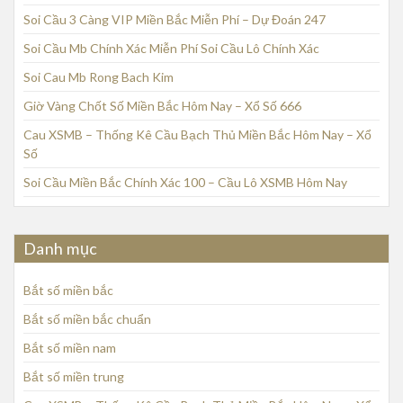
Soi Cầu 3 Càng VIP Miền Bắc Miễn Phí – Dự Đoán 247
Soi Cầu Mb Chính Xác Miễn Phí Soi Cầu Lô Chính Xác
Soi Cau Mb Rong Bach Kim
Giờ Vàng Chốt Số Miền Bắc Hôm Nay – Xổ Số 666
Cau XSMB – Thống Kê Cầu Bạch Thủ Miền Bắc Hôm Nay – Xổ
Số
Soi Cầu Miền Bắc Chính Xác 100 – Cầu Lô XSMB Hôm Nay
Danh mục
Bắt số miền bắc
Bắt số miền bắc chuẩn
Bắt số miền nam
Bắt số miền trung