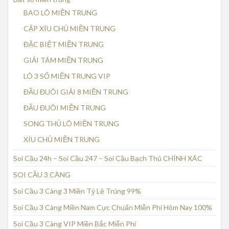
BAO LÔ MIỀN TRUNG
CẶP XÍU CHỦ MIỀN TRUNG
ĐẶC BIỆT MIỀN TRUNG
GIẢI TÁM MIỀN TRUNG
LÔ 3 SỐ MIỀN TRUNG VIP
ĐẦU ĐUÔI GIẢI 8 MIỀN TRUNG
ĐẦU ĐUÔI MIỀN TRUNG
SONG THỦ LÔ MIỀN TRUNG
XÍU CHỦ MIỀN TRUNG
Soi Cầu 24h – Soi Cầu 247 – Soi Cầu Bạch Thủ CHÍNH XÁC
SOI CẦU 3 CÀNG
Soi Cầu 3 Càng 3 Miền Tỷ Lệ Trúng 99%
Soi Cầu 3 Càng Miền Nam Cực Chuẩn Miễn Phí Hôm Nay 100%
Soi Cầu 3 Càng VIP Miền Bắc Miễn Phí