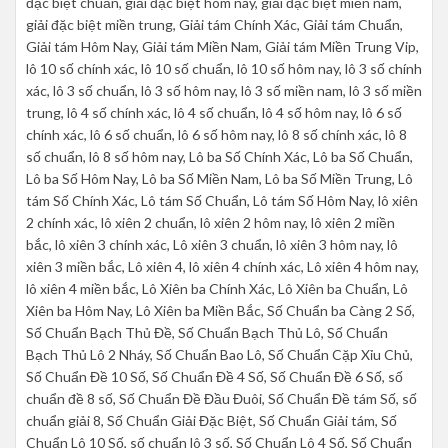
đặc biệt chuẩn, giải đặc biệt hôm nay, giải đặc biệt miền nam,
giải đặc biệt miền trung, Giải tám Chính Xác, Giải tám Chuẩn,
Giải tám Hôm Nay, Giải tám Miền Nam, Giải tám Miền Trung Vip,
lô 10 số chính xác, lô 10 số chuẩn, lô 10 số hôm nay, lô 3 số chính
xác, lô 3 số chuẩn, lô 3 số hôm nay, lô 3 số miền nam, lô 3 số miền
trung, lô 4 số chính xác, lô 4 số chuẩn, lô 4 số hôm nay, lô 6 số
chính xác, lô 6 số chuẩn, lô 6 số hôm nay, lô 8 số chính xác, lô 8
số chuẩn, lô 8 số hôm nay, Lô ba Số Chính Xác, Lô ba Số Chuẩn,
Lô ba Số Hôm Nay, Lô ba Số Miền Nam, Lô ba Số Miền Trung, Lô
tám Số Chính Xác, Lô tám Số Chuẩn, Lô tám Số Hôm Nay, lô xiên
2 chính xác, lô xiên 2 chuẩn, lô xiên 2 hôm nay, lô xiên 2 miền
bắc, lô xiên 3 chính xác, Lô xiên 3 chuẩn, lô xiên 3 hôm nay, lô
xiên 3 miền bắc, Lô xiên 4, lô xiên 4 chính xác, Lô xiên 4 hôm nay,
lô xiên 4 miền bắc, Lô Xiên ba Chính Xác, Lô Xiên ba Chuẩn, Lô
Xiên ba Hôm Nay, Lô Xiên ba Miền Bắc, Số Chuẩn ba Càng 2 Số,
Số Chuẩn Bạch Thủ Đề, Số Chuẩn Bạch Thủ Lô, Số Chuẩn
Bạch Thủ Lô 2 Nháy, Số Chuẩn Bao Lô, Số Chuẩn Cặp Xỉu Chủ,
Số Chuẩn Đề 10 Số, Số Chuẩn Đề 4 Số, Số Chuẩn Đề 6 Số, số
chuẩn đề 8 số, Số Chuẩn Đề Đầu Đuôi, Số Chuẩn Đề tám Số, số
chuẩn giải 8, Số Chuẩn Giải Đặc Biệt, Số Chuẩn Giải tám, Số
Chuẩn Lô 10 Số, số chuẩn lô 3 số, Số Chuẩn Lô 4 Số, Số Chuẩn