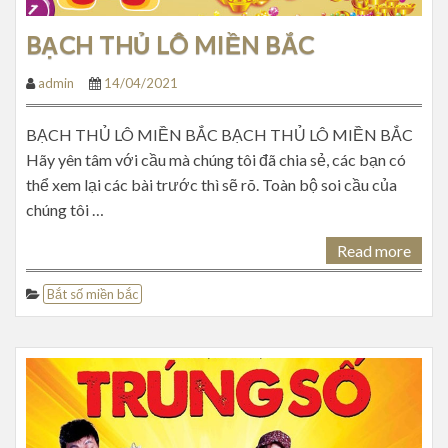
BẠCH THỦ LÔ MIỀN BẮC
admin
14/04/2021
BẠCH THỦ LÔ MIỀN BẮC BẠCH THỦ LÔ MIỀN BẮC
Hãy yên tâm với cầu mà chúng tôi đã chia sẻ, các bạn có
thể xem lại các bài trước thì sẽ rõ. Toàn bộ soi cầu của
chúng tôi …
Read more
Bắt số miền bắc