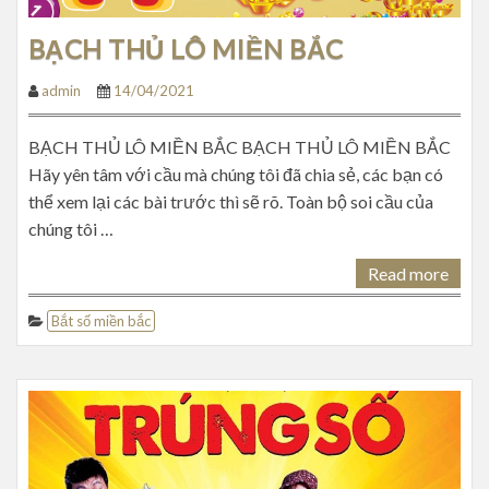
BẠCH THỦ LÔ MIỀN BẮC
admin
14/04/2021
BẠCH THỦ LÔ MIỀN BẮC BẠCH THỦ LÔ MIỀN BẮC
Hãy yên tâm với cầu mà chúng tôi đã chia sẻ, các bạn có
thể xem lại các bài trước thì sẽ rõ. Toàn bộ soi cầu của
chúng tôi …
Read more
Bắt số miền bắc