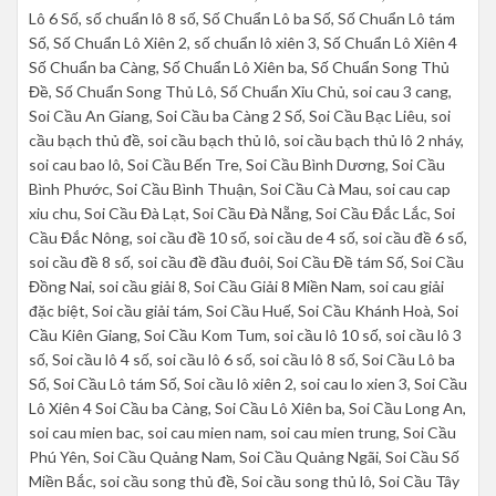
Lô 6 Số, số chuẩn lô 8 số, Số Chuẩn Lô ba Số, Số Chuẩn Lô tám
Số, Số Chuẩn Lô Xiên 2, số chuẩn lô xiên 3, Số Chuẩn Lô Xiên 4
Số Chuẩn ba Càng, Số Chuẩn Lô Xiên ba, Số Chuẩn Song Thủ
Đề, Số Chuẩn Song Thủ Lô, Số Chuẩn Xỉu Chủ, soi cau 3 cang,
Soi Cầu An Giang, Soi Cầu ba Càng 2 Số, Soi Cầu Bạc Liêu, soi
cầu bạch thủ đề, soi cầu bạch thủ lô, soi cầu bạch thủ lô 2 nháy,
soi cau bao lô, Soi Cầu Bến Tre, Soi Cầu Bình Dương, Soi Cầu
Bình Phước, Soi Cầu Bình Thuận, Soi Cầu Cà Mau, soi cau cap
xiu chu, Soi Cầu Đà Lạt, Soi Cầu Đà Nẵng, Soi Cầu Đắc Lắc, Soi
Cầu Đắc Nông, soi cầu đề 10 số, soi cầu de 4 số, soi cầu đề 6 số,
soi cầu đề 8 số, soi cầu đề đầu đuôi, Soi Cầu Đề tám Số, Soi Cầu
Đồng Nai, soi cầu giải 8, Soi Cầu Giải 8 Miền Nam, soi cau giải
đặc biệt, Soi cầu giải tám, Soi Cầu Huế, Soi Cầu Khánh Hoà, Soi
Cầu Kiên Giang, Soi Cầu Kom Tum, soi cầu lô 10 số, soi cầu lô 3
số, Soi cầu lô 4 số, soi cầu lô 6 số, soi cầu lô 8 số, Soi Cầu Lô ba
Số, Soi Cầu Lô tám Số, Soi cầu lô xiên 2, soi cau lo xien 3, Soi Cầu
Lô Xiên 4 Soi Cầu ba Càng, Soi Cầu Lô Xiên ba, Soi Cầu Long An,
soi cau mien bac, soi cau mien nam, soi cau mien trung, Soi Cầu
Phú Yên, Soi Cầu Quảng Nam, Soi Cầu Quảng Ngãi, Soi Cầu Số
Miền Bắc, soi cầu song thủ đề, Soi cầu song thủ lô, Soi Cầu Tây