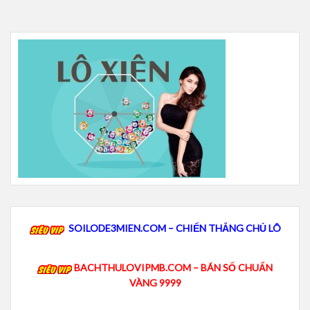
SOILODE3MIEN.COM – CHIẾN THẮNG CHỦ LÔ
BACHTHULOVIPMB.COM – BÁN SỐ CHUẨN
VÀNG 9999