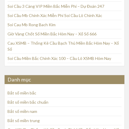
Soi Cầu 3 Càng VIP Miền Bắc Miễn Phí – Dự Đoán 247
Soi Cầu Mb Chính Xác Miễn Phí Soi Cầu Lô Chính Xác
Soi Cau Mb Rong Bach Kim
Giờ Vàng Chốt Số Miền Bắc Hôm Nay – Xổ Số 666
Cau XSMB – Thống Kê Cầu Bạch Thủ Miền Bắc Hôm Nay – Xổ
Số
Soi Cầu Miền Bắc Chính Xác 100 – Cầu Lô XSMB Hôm Nay
Danh mục
Bắt số miền bắc
Bắt số miền bắc chuẩn
Bắt số miền nam
Bắt số miền trung