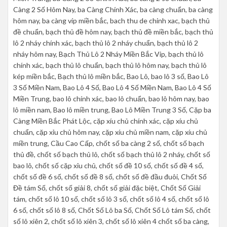
Càng 2 Số Hôm Nay, ba Càng Chính Xác, ba càng chuẩn, ba càng
hôm nay, ba càng víp miền bắc, bach thu de chinh xac, bạch thủ
đề chuẩn, bạch thủ đề hôm nay, bạch thủ đề miền bắc, bạch thủ
lô 2 nháy chính xác, bạch thủ lô 2 nháy chuẩn, bạch thủ lô 2
nháy hôm nay, Bạch Thủ Lô 2 Nháy Miền Bắc Vip, bạch thủ lô
chính xác, bạch thủ lô chuẩn, bạch thủ lô hôm nay, bạch thủ lô
kép miền bắc, Bạch thủ lô miền bắc, Bao Lô, bao lô 3 số, Bao Lô
3 Số Miền Nam, Bao Lô 4 Số, Bao Lô 4 Số Miền Nam, Bao Lô 4 Số
Miền Trung, bao lô chính xác, bao lô chuẩn, bao lô hôm nay, bao
lô miền nam, Bao lô miền trung, Bao Lô Miền Trung 3 Số, Cặp ba
Càng Miền Bắc Phát Lộc, cặp xíu chủ chính xác, cặp xíu chủ
chuẩn, cặp xỉu chủ hôm nay, cặp xíu chủ miền nam, cặp xíu chủ
miền trung, Cầu Cao Cấp, chốt số ba càng 2 số, chốt số bạch
thủ đề, chốt số bạch thủ lô, chốt số bạch thủ lô 2 nháy, chốt số
bao lô, chốt số cặp xỉu chủ, chốt số đề 10 số, chốt số đề 4 số,
chốt số đề 6 số, chốt số đề 8 số, chốt số đề đầu đuôi, Chốt Số
Đề tám Số, chốt số giải 8, chốt số giải đặc biệt, Chốt Số Giải
tám, chốt số lô 10 số, chốt số lô 3 số, chốt số lô 4 số, chốt số lô
6 số, chốt số lô 8 số, Chốt Số Lô ba Số, Chốt Số Lô tám Số, chốt
số lô xiên 2, chốt số lô xiên 3, chốt số lô xiên 4 chốt số ba càng,