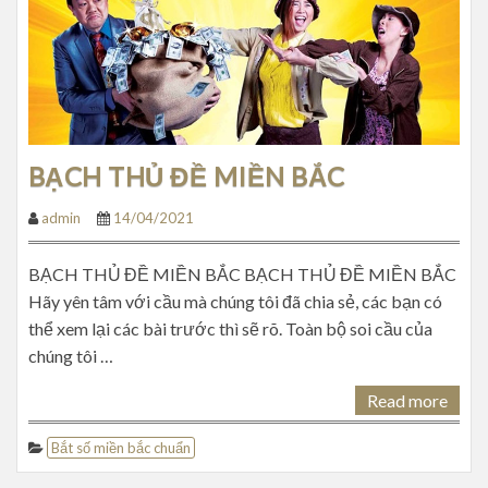
BẠCH THỦ ĐỀ MIỀN BẮC
admin
14/04/2021
BẠCH THỦ ĐỀ MIỀN BẮC BẠCH THỦ ĐỀ MIỀN BẮC
Hãy yên tâm với cầu mà chúng tôi đã chia sẻ, các bạn có
thể xem lại các bài trước thì sẽ rõ. Toàn bộ soi cầu của
chúng tôi …
Read more
Bắt số miền bắc chuẩn