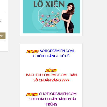
g
re
SOILODE3MIEN.COM –
CHIẾN THẮNG CHỦ LÔ
BACHTHULOVIPMB.COM – BÁN
SỐ CHUẨN VÀNG 9999
CHOTLODE3MIEN.COM
– SOI PHẢI CHUẨN ĐÁNH PHẢI
TRÚNG