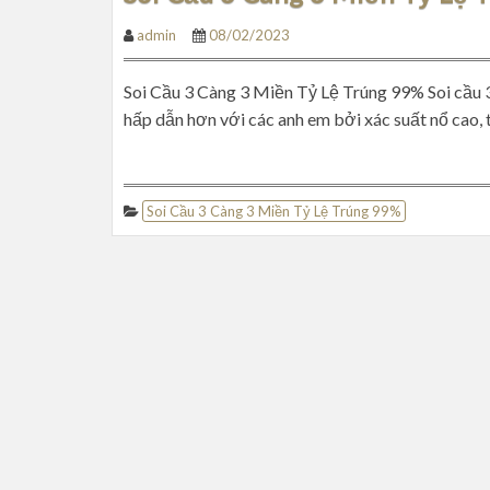
admin
08/02/2023
Soi Cầu 3 Càng 3 Miền Tỷ Lệ Trúng 99% Soi cầu 
hấp dẫn hơn với các anh em bởi xác suất nổ cao, 
Soi Cầu 3 Càng 3 Miền Tỷ Lệ Trúng 99%