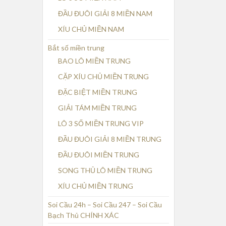
ĐẦU ĐUÔI GIẢI 8 MIỀN NAM
XÍU CHỦ MIỀN NAM
Bắt số miền trung
BAO LÔ MIỀN TRUNG
CẶP XÍU CHỦ MIỀN TRUNG
ĐẶC BIỆT MIỀN TRUNG
GIẢI TÁM MIỀN TRUNG
LÔ 3 SỐ MIỀN TRUNG VIP
ĐẦU ĐUÔI GIẢI 8 MIỀN TRUNG
ĐẦU ĐUÔI MIỀN TRUNG
SONG THỦ LÔ MIỀN TRUNG
XÍU CHỦ MIỀN TRUNG
Soi Cầu 24h – Soi Cầu 247 – Soi Cầu
Bạch Thủ CHÍNH XÁC