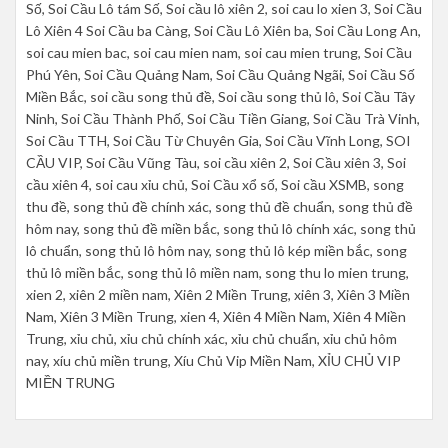
Số, Soi Cầu Lô tám Số, Soi cầu lô xiên 2, soi cau lo xien 3, Soi Cầu
Lô Xiên 4 Soi Cầu ba Càng, Soi Cầu Lô Xiên ba, Soi Cầu Long An,
soi cau mien bac, soi cau mien nam, soi cau mien trung, Soi Cầu
Phú Yên, Soi Cầu Quảng Nam, Soi Cầu Quảng Ngãi, Soi Cầu Số
Miền Bắc, soi cầu song thủ đề, Soi cầu song thủ lô, Soi Cầu Tây
Ninh, Soi Cầu Thành Phố, Soi Cầu Tiền Giang, Soi Cầu Trà Vinh,
Soi Cầu TTH, Soi Cầu Từ Chuyên Gia, Soi Cầu Vĩnh Long, SOI
CẦU VIP, Soi Cầu Vũng Tàu, soi cầu xiên 2, Soi Cầu xiên 3, Soi
cầu xiên 4, soi cau xỉu chủ, Soi Cầu xổ số, Soi cầu XSMB, song
thu đề, song thủ đề chính xác, song thủ đề chuẩn, song thủ đề
hôm nay, song thủ đề miền bắc, song thủ lô chính xác, song thủ
lô chuẩn, song thủ lô hôm nay, song thủ lô kép miền bắc, song
thủ lô miền bắc, song thủ lô miền nam, song thu lo mien trung,
xien 2, xiên 2 miền nam, Xiên 2 Miền Trung, xiên 3, Xiên 3 Miền
Nam, Xiên 3 Miền Trung, xien 4, Xiên 4 Miền Nam, Xiên 4 Miền
Trung, xỉu chủ, xỉu chủ chính xác, xỉu chủ chuẩn, xỉu chủ hôm
nay, xíu chủ miền trung, Xíu Chủ Vip Miền Nam, XỈU CHỦ VIP
MIỀN TRUNG