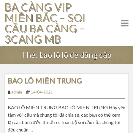
BA CÀNG VIP
Skip
to
MIỀN BẮC – SOI
content
CẦU BA CÀNG –
3CANG MB
Thẻ:
bao lô lô đề đẳng cấp
BAO LÔ MIỀN TRUNG
admin
14/04/2021
BAO LÔ MIỀN TRUNG BAO LÔ MIỀN TRUNG Hãy yên
tâm với cầu mà chúng tôi đã chia sẻ, các bạn có thể xem
lại các bài trước thì sẽ rõ. Toàn bộ soi cầu của chúng tôi
đều chuẩn …