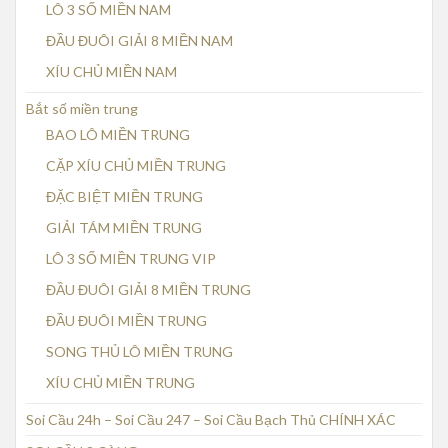
LÔ 3 SỐ MIỀN NAM
ĐẦU ĐUÔI GIẢI 8 MIỀN NAM
XÍU CHỦ MIỀN NAM
Bắt số miền trung
BAO LÔ MIỀN TRUNG
CẶP XÍU CHỦ MIỀN TRUNG
ĐẶC BIỆT MIỀN TRUNG
GIẢI TÁM MIỀN TRUNG
LÔ 3 SỐ MIỀN TRUNG VIP
ĐẦU ĐUÔI GIẢI 8 MIỀN TRUNG
ĐẦU ĐUÔI MIỀN TRUNG
SONG THỦ LÔ MIỀN TRUNG
XÍU CHỦ MIỀN TRUNG
Soi Cầu 24h – Soi Cầu 247 – Soi Cầu Bạch Thủ CHÍNH XÁC