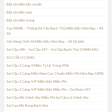
Bắt số miền bắc chuẩn
Bắt số miền nam
Bắt số miền trung
Cau XSMB – Thống Kê Cầu Bạch Thủ Miền Bắc Hôm Nay – Xổ
Số
Giờ Vàng Chốt Số Miền Bắc Hôm Nay – Xổ Số 666
Soi Cầu 24h – Soi Cầu 247 – Soi Cầu Bạch Thủ CHÍNH XÁC
SOI CẦU 3 CÀNG
Soi Cầu 3 Càng 3 Miền Tỷ Lệ Trúng 99%
Soi Cầu 3 Càng Miền Nam Cực Chuẩn Miễn Phí Hôm Nay 100%
Soi Cầu 3 Càng VIP Miền Bắc Miễn Phí
Soi Cầu 3 Càng VIP Miền Bắc Miễn Phí – Dự Đoán 247
Soi Cầu Mb Chính Xác Miễn Phí Soi Cầu Lô Chính Xác
Soi Cau Mb Rong Bach Kim