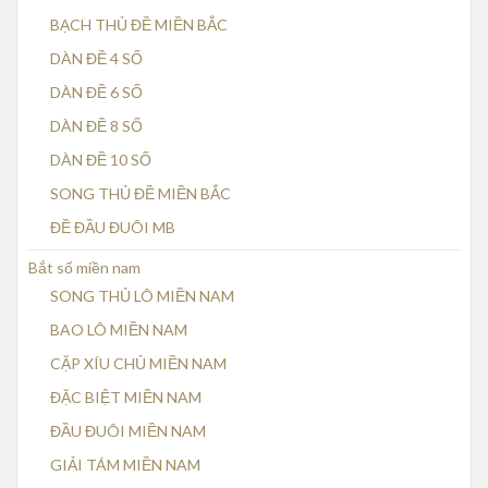
BẠCH THỦ ĐỀ MIỀN BẮC
DÀN ĐỀ 4 SỐ
DÀN ĐỀ 6 SỐ
DÀN ĐỀ 8 SỐ
DÀN ĐỀ 10 SỐ
SONG THỦ ĐỀ MIỀN BẮC
ĐỀ ĐẦU ĐUÔI MB
Bắt số miền nam
SONG THỦ LÔ MIỀN NAM
BAO LÔ MIỀN NAM
CẶP XÍU CHỦ MIỀN NAM
ĐẶC BIỆT MIỀN NAM
ĐẦU ĐUÔI MIỀN NAM
GIẢI TÁM MIỀN NAM