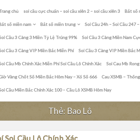
Trang chủ
soi cầu cực chuẩn – soi cầu xiên 2 – soi cầu xiên 3
Bắt số 
Bắt số miền nam
Bắt số miền trung
Soi Cầu 24h – Soi Cầu 247
Soi Cầu 3 Càng 3 Miền Tỷ Lệ Trúng 99%
Soi Cầu 3 Càng Miền Nam Cự
Soi Cầu 3 Càng VIP Miền Bắc Miễn Phí
Soi Cầu 3 Càng VIP Miền Bắc M
Soi Cầu Mb Chính Xác Miễn Phí Soi Cầu Lô Chính Xác
Soi Cau Mb Rong
Giờ Vàng Chốt Số Miền Bắc Hôm Nay – Xổ Số 666
Cau XSMB – Thống 
Soi Cầu Miền Bắc Chính Xác 100 – Cầu Lô XSMB Hôm Nay
Thẻ:
Bao Lô
í Soi Cầu Lô Chính Xác