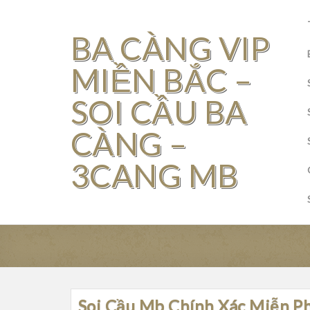
Skip
to
BA CÀNG VIP
content
MIỀN BẮC –
SOI CẦU BA
CÀNG –
3CANG MB
Soi Cầu Mb Chính Xác Miễn Ph