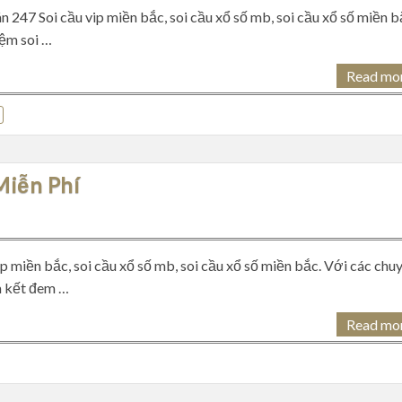
247 Soi cầu vip miền bắc, soi cầu xổ số mb, soi cầu xổ số miền b
iệm soi …
Read mo
Miễn Phí
 miền bắc, soi cầu xổ số mb, soi cầu xổ số miền bắc. Với các chu
m kết đem …
Read mo