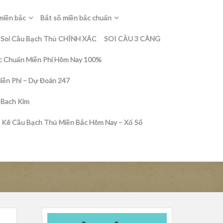
miền bắc
Bắt số miền bắc chuẩn
 – Soi Cầu Bạch Thủ CHÍNH XÁC
SOI CẦU 3 CÀNG
c Chuẩn Miễn Phí Hôm Nay 100%
iễn Phí – Dự Đoán 247
 Bach Kim
Kê Cầu Bạch Thủ Miền Bắc Hôm Nay – Xổ Số