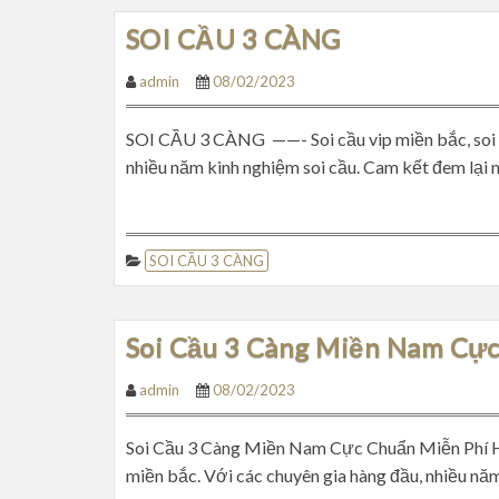
SOI CẦU 3 CÀNG
admin
08/02/2023
SOI CẦU 3 CÀNG ——- Soi cầu vip miền bắc, soi cầ
nhiều năm kinh nghiệm soi cầu. Cam kết đem lại 
SOI CẦU 3 CÀNG
Soi Cầu 3 Càng Miền Nam Cự
admin
08/02/2023
Soi Cầu 3 Càng Miền Nam Cực Chuẩn Miễn Phí Hôm
miền bắc. Với các chuyên gia hàng đầu, nhiều nă