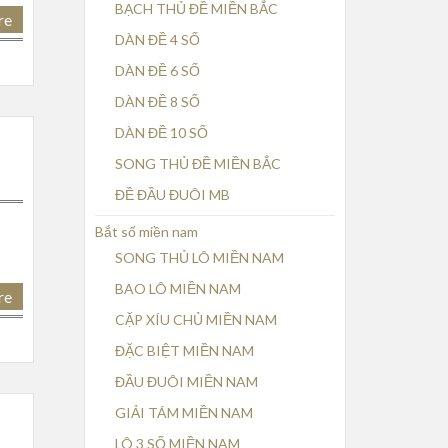
BẠCH THỦ ĐỀ MIỀN BẮC
re
DÀN ĐỀ 4 SỐ
DÀN ĐỀ 6 SỐ
DÀN ĐỀ 8 SỐ
DÀN ĐỀ 10 SỐ
SONG THỦ ĐỀ MIỀN BẮC
ĐỀ ĐẦU ĐUÔI MB
Bắt số miền nam
SONG THỦ LÔ MIỀN NAM
BAO LÔ MIỀN NAM
re
CẶP XÍU CHỦ MIỀN NAM
ĐẶC BIỆT MIỀN NAM
ĐẦU ĐUÔI MIỀN NAM
GIẢI TÁM MIỀN NAM
LÔ 3 SỐ MIỀN NAM