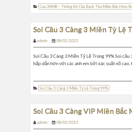
Cau XSMB – Thống Kê Cầu Bạch Thủ Miền Bắc Hôm Na
Soi Cầu 3 Càng 3 Miền Tỷ Lệ 
admin
08/02/2023
Soi Cầu 3 Càng 3 Miền Tỷ Lệ Trúng 99% Soi cầu 
hấp dẫn hơn với các anh em bởi xác suất nổ cao, 
Soi Cầu 3 Càng 3 Miền Tỷ Lệ Trúng 99%
Soi Cầu 3 Càng VIP Miền Bắc 
admin
08/02/2023