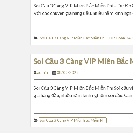
Soi Cầu 3 Càng VIP Miền Bắc Miễn Phí – Dự Đoán 
Với các chuyên gia hàng đầu, nhiều năm kinh ngh
Soi Cầu 3 Càng VIP Miền Bắc Miễn Phí – Dự Đoán 247
Soi Cầu 3 Càng VIP Miền Bắc 
admin
08/02/2023
Soi Cầu 3 Càng VIP Miền Bắc Miễn Phí Soi cầu vip
gia hàng đầu, nhiều năm kinh nghiệm soi cầu. Ca
Soi Cầu 3 Càng VIP Miền Bắc Miễn Phí