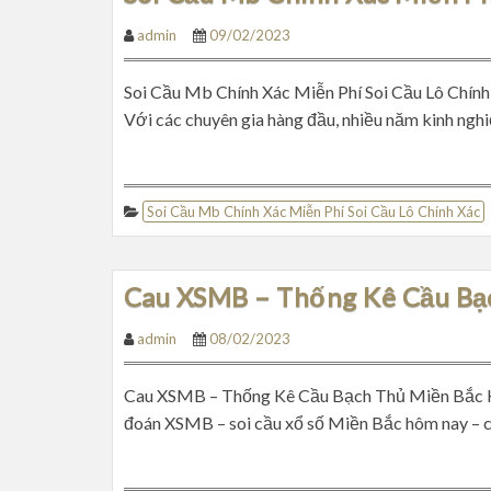
admin
09/02/2023
Soi Cầu Mb Chính Xác Miễn Phí Soi Cầu Lô Chính X
Với các chuyên gia hàng đầu, nhiều năm kinh nghi
Soi Cầu Mb Chính Xác Miễn Phí Soi Cầu Lô Chính Xác
Cau XSMB – Thống Kê Cầu Bạ
admin
08/02/2023
Cau XSMB – Thống Kê Cầu Bạch Thủ Miền Bắc H
đoán XSMB – soi cầu xổ số Miền Bắc hôm nay – c