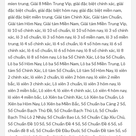
mien trung, Giải 8 Miền Trung Vip, giải đặc biệt chính xác, giải
đặc biệt chuẩn, giải đặc biệt hôm nay, giải đặc biệt miền nam,
giải đặc biệt miền trung, Giải tám Chính Xác, Giải tám Chuẩn,
Giải tám Hôm Nay, Giải tám Miền Nam, Giải tám Miền Trung Vip,
lô 10 số chính xác, lô 10 số chuẩn, lô 10 số hôm nay, lô 3 số chính
xác, lô 3 số chuẩn, lô 3 số hôm nay, lô 3 số miền nam, lô 3 số miền
trung, lô 4 số chính xác, lô 4 số chuẩn, lô 4 số hôm nay, lô 6 số
chính xác, lô 6 số chuẩn, lô 6 số hôm nay, lô 8 số chính xác, lô 8
số chuẩn, lô 8 số hôm nay, Lô ba Số Chính Xác, Lô ba Số Chuẩn,
Lô ba Số Hôm Nay, Lô ba Số Miền Nam, Lô ba Số Miền Trung, Lô
tám Số Chính Xác, Lô tám Số Chuẩn, Lô tám Số Hôm Nay, lô xiên
2 chính xác, lô xiên 2 chuẩn, lô xiên 2 hôm nay, lô xiên 2 miền
bắc, lô xiên 3 chính xác, Lô xiên 3 chuẩn, lô xiên 3 hôm nay, lô
xiên 3 miền bắc, Lô xiên 4, lô xiên 4 chính xác, Lô xiên 4 hôm nay,
lô xiên 4 miền bắc, Lô Xiên ba Chính Xác, Lô Xiên ba Chuẩn, Lô
Xiên ba Hôm Nay, Lô Xiên ba Miền Bắc, Số Chuẩn ba Càng 2 Số,
Số Chuẩn Bạch Thủ Đề, Số Chuẩn Bạch Thủ Lô, Số Chuẩn
Bạch Thủ Lô 2 Nháy, Số Chuẩn Bao Lô, Số Chuẩn Cặp Xỉu Chủ,
Số Chuẩn Đề 10 Số, Số Chuẩn Đề 4 Số, Số Chuẩn Đề 6 Số, số
chuẩn đề 8 số, Số Chuẩn Đề Đầu Đuôi, Số Chuẩn Đề tám Số, số