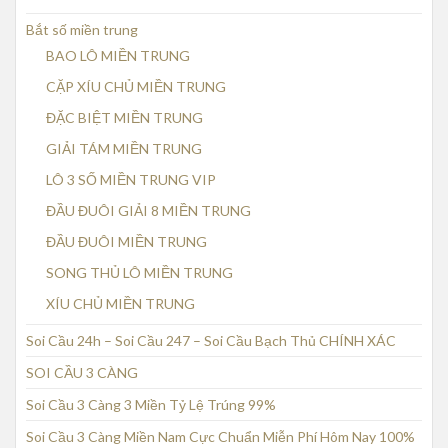
Bắt số miền trung
BAO LÔ MIỀN TRUNG
CẶP XÍU CHỦ MIỀN TRUNG
ĐẶC BIỆT MIỀN TRUNG
GIẢI TÁM MIỀN TRUNG
LÔ 3 SỐ MIỀN TRUNG VIP
ĐẦU ĐUÔI GIẢI 8 MIỀN TRUNG
ĐẦU ĐUÔI MIỀN TRUNG
SONG THỦ LÔ MIỀN TRUNG
XÍU CHỦ MIỀN TRUNG
Soi Cầu 24h – Soi Cầu 247 – Soi Cầu Bạch Thủ CHÍNH XÁC
SOI CẦU 3 CÀNG
Soi Cầu 3 Càng 3 Miền Tỷ Lệ Trúng 99%
Soi Cầu 3 Càng Miền Nam Cực Chuẩn Miễn Phí Hôm Nay 100%