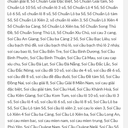
chuẩn giải 8, Số Chuẩn Giải Đặc Biệt, Số Chuẩn Giải tám, Số
Chuẩn Lô 10 Số, số chuẩn lô 3 số, Số Chuẩn Lô 4 Số, Số Chuẩn
Lô 6 Số, số chuẩn lô 8 số, Số Chuẩn Lô ba Số, Số Chuẩn Lô tám
Số, Số Chuẩn Lô Xiên 2, số chuẩn lô xiên 3, Số Chuẩn Lô Xiên 4
Số Chuẩn ba Càng, Số Chuẩn Lô Xiên ba, Số Chuẩn Song Thủ
Đề, Số Chuẩn Song Thủ Lô, Số Chuẩn Xỉu Chủ, soi cau 3 cang,
Soi Cầu An Giang, Soi Cầu ba Càng 2 Số, Soi Cầu Bạc Liêu, soi
cầu bạch thủ đề, soi cầu bạch thủ lô, soi cầu bạch thủ lô 2 nháy,
soi cau bao lô, Soi Cầu Bến Tre, Soi Cầu Bình Dương, Soi Cầu
Bình Phước, Soi Cầu Bình Thuận, Soi Cầu Cà Mau, soi cau cap
xiu chu, Soi Cầu Đà Lạt, Soi Cầu Đà Nẵng, Soi Cầu Đắc Lắc, Soi
Cầu Đắc Nông, soi cầu đề 10 số, soi cầu de 4 số, soi cầu đề 6 số,
soi cầu đề 8 số, soi cầu đề đầu đuôi, Soi Cầu Đề tám Số, Soi Cầu
Đồng Nai, soi cầu giải 8, Soi Cầu Giải 8 Miền Nam, soi cau giải
đặc biệt, Soi cầu giải tám, Soi Cầu Huế, Soi Cầu Khánh Hoà, Soi
Cầu Kiên Giang, Soi Cầu Kom Tum, soi cầu lô 10 số, soi cầu lô 3
số, Soi cầu lô 4 số, soi cầu lô 6 số, soi cầu lô 8 số, Soi Cầu Lô ba
Số, Soi Cầu Lô tám Số, Soi cầu lô xiên 2, soi cau lo xien 3, Soi Cầu
Lô Xiên 4 Soi Cầu ba Càng, Soi Cầu Lô Xiên ba, Soi Cầu Long An,
soi cau mien bac, soi cau mien nam, soi cau mien trung, Soi Cầu
Phú Yên, Soi Cầu Quảng Nam, Soi Cầu Quảng Ngãi, Soi Cầu Số