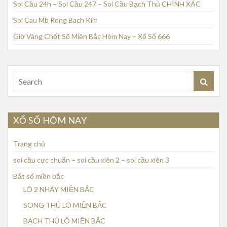
Soi Cầu 24h – Soi Cầu 247 – Soi Cầu Bạch Thủ CHÍNH XÁC
Soi Cau Mb Rong Bach Kim
Giờ Vàng Chốt Số Miền Bắc Hôm Nay – Xổ Số 666
XỔ SỐ HÔM NAY
Trang chủ
soi cầu cực chuẩn – soi cầu xiên 2 – soi cầu xiên 3
Bắt số miền bắc
LÔ 2 NHÁY MIỀN BẮC
SONG THỦ LÔ MIỀN BẮC
BẠCH THỦ LÔ MIỀN BẮC