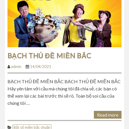
BẠCH THỦ ĐỀ MIỀN BẮC
admin
14/04/2021
BẠCH THỦ ĐỀ MIỀN BẮC BẠCH THỦ ĐỀ MIỀN BẮC
Hãy yên tâm với cầu mà chúng tôi đã chia sẻ, các bạn có
thể xem lại các bài trước thì sẽ rõ. Toàn bộ soi cầu của
chúng tôi …
Read more
Bắt số miền bắc chuẩn