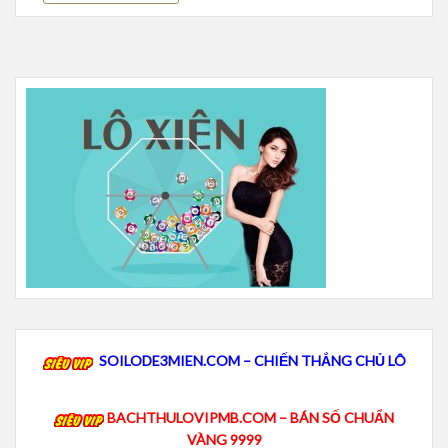
SOILODE3MIEN.COM – CHIẾN THẮNG CHỦ LÔ
BACHTHULOVIPMB.COM – BÁN SỐ CHUẨN
VÀNG 9999