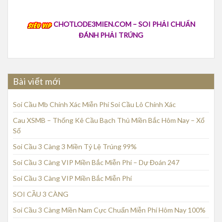
CHOTLODE3MIEN.COM – SOI PHẢI CHUẨN
ĐÁNH PHẢI TRÚNG
Bài viết mới
Soi Cầu Mb Chính Xác Miễn Phí Soi Cầu Lô Chính Xác
Cau XSMB – Thống Kê Cầu Bạch Thủ Miền Bắc Hôm Nay – Xổ
Số
Soi Cầu 3 Càng 3 Miền Tỷ Lệ Trúng 99%
Soi Cầu 3 Càng VIP Miền Bắc Miễn Phí – Dự Đoán 247
Soi Cầu 3 Càng VIP Miền Bắc Miễn Phí
SOI CẦU 3 CÀNG
Soi Cầu 3 Càng Miền Nam Cực Chuẩn Miễn Phí Hôm Nay 100%