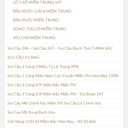
LÔ 3 SỐ MIỀN TRUNG VIP
ĐẦU ĐUÔI GIẢI 8 MIỀN TRUNG
ĐẦU ĐUÔI MIỀN TRUNG
SONG THỦ LÔ MIỀN TRUNG
XÍU CHỦ MIỀN TRUNG
Soi Cầu 24h – Soi Cầu 247 – Soi Cầu Bạch Thủ CHÍNH XÁC
SOI CẦU 3 CÀNG
Soi Cầu 3 Càng 3 Miền Tỷ Lệ Trúng 99%
Soi Cầu 3 Càng Miền Nam Cực Chuẩn Miễn Phí Hôm Nay 100%
Soi Cầu 3 Càng VIP Miền Bắc Miễn Phí
Soi Cầu 3 Càng VIP Miền Bắc Miễn Phí – Dự Đoán 247
Soi Cầu Mb Chính Xác Miễn Phí Soi Cầu Lô Chính Xác
Soi Cau Mb Rong Bach Kim
Giờ Vàng Chốt Số Miền Bắc Hôm Nay – Xổ Số 666