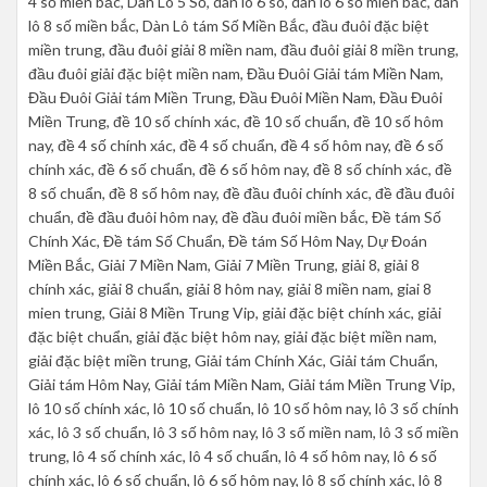
4 số miền bắc, Dàn Lô 5 Số, dan lo 6 so, dàn lô 6 số miền bắc, dàn
lô 8 số miền bắc, Dàn Lô tám Số Miền Bắc, đầu đuôi đặc biệt
miền trung, đầu đuôi giải 8 miền nam, đầu đuôi giải 8 miền trung,
đầu đuôi giải đặc biệt miền nam, Đầu Đuôi Giải tám Miền Nam,
Đầu Đuôi Giải tám Miền Trung, Đầu Đuôi Miền Nam, Đầu Đuôi
Miền Trung, đề 10 số chính xác, đề 10 số chuẩn, đề 10 số hôm
nay, đề 4 số chính xác, đề 4 số chuẩn, đề 4 số hôm nay, đề 6 số
chính xác, đề 6 số chuẩn, đề 6 số hôm nay, đề 8 số chính xác, đề
8 số chuẩn, đề 8 số hôm nay, đề đầu đuôi chính xác, đề đầu đuôi
chuẩn, đề đầu đuôi hôm nay, đề đầu đuôi miền bắc, Đề tám Số
Chính Xác, Đề tám Số Chuẩn, Đề tám Số Hôm Nay, Dự Đoán
Miền Bắc, Giải 7 Miền Nam, Giải 7 Miền Trung, giải 8, giải 8
chính xác, giải 8 chuẩn, giải 8 hôm nay, giải 8 miền nam, giai 8
mien trung, Giải 8 Miền Trung Vip, giải đặc biệt chính xác, giải
đặc biệt chuẩn, giải đặc biệt hôm nay, giải đặc biệt miền nam,
giải đặc biệt miền trung, Giải tám Chính Xác, Giải tám Chuẩn,
Giải tám Hôm Nay, Giải tám Miền Nam, Giải tám Miền Trung Vip,
lô 10 số chính xác, lô 10 số chuẩn, lô 10 số hôm nay, lô 3 số chính
xác, lô 3 số chuẩn, lô 3 số hôm nay, lô 3 số miền nam, lô 3 số miền
trung, lô 4 số chính xác, lô 4 số chuẩn, lô 4 số hôm nay, lô 6 số
chính xác, lô 6 số chuẩn, lô 6 số hôm nay, lô 8 số chính xác, lô 8