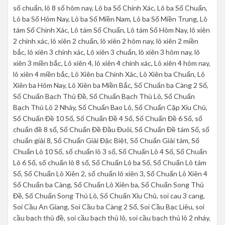
số chuẩn, lô 8 số hôm nay, Lô ba Số Chính Xác, Lô ba Số Chuẩn,
Lô ba Số Hôm Nay, Lô ba Số Miền Nam, Lô ba Số Miền Trung, Lô
tám Số Chính Xác, Lô tám Số Chuẩn, Lô tám Số Hôm Nay, lô xiên
2 chính xác, lô xiên 2 chuẩn, lô xiên 2 hôm nay, lô xiên 2 miền
bắc, lô xiên 3 chính xác, Lô xiên 3 chuẩn, lô xiên 3 hôm nay, lô
xiên 3 miền bắc, Lô xiên 4, lô xiên 4 chính xác, Lô xiên 4 hôm nay,
lô xiên 4 miền bắc, Lô Xiên ba Chính Xác, Lô Xiên ba Chuẩn, Lô
Xiên ba Hôm Nay, Lô Xiên ba Miền Bắc, Số Chuẩn ba Càng 2 Số,
Số Chuẩn Bạch Thủ Đề, Số Chuẩn Bạch Thủ Lô, Số Chuẩn
Bạch Thủ Lô 2 Nháy, Số Chuẩn Bao Lô, Số Chuẩn Cặp Xỉu Chủ,
Số Chuẩn Đề 10 Số, Số Chuẩn Đề 4 Số, Số Chuẩn Đề 6 Số, số
chuẩn đề 8 số, Số Chuẩn Đề Đầu Đuôi, Số Chuẩn Đề tám Số, số
chuẩn giải 8, Số Chuẩn Giải Đặc Biệt, Số Chuẩn Giải tám, Số
Chuẩn Lô 10 Số, số chuẩn lô 3 số, Số Chuẩn Lô 4 Số, Số Chuẩn
Lô 6 Số, số chuẩn lô 8 số, Số Chuẩn Lô ba Số, Số Chuẩn Lô tám
Số, Số Chuẩn Lô Xiên 2, số chuẩn lô xiên 3, Số Chuẩn Lô Xiên 4
Số Chuẩn ba Càng, Số Chuẩn Lô Xiên ba, Số Chuẩn Song Thủ
Đề, Số Chuẩn Song Thủ Lô, Số Chuẩn Xỉu Chủ, soi cau 3 cang,
Soi Cầu An Giang, Soi Cầu ba Càng 2 Số, Soi Cầu Bạc Liêu, soi
cầu bạch thủ đề, soi cầu bạch thủ lô, soi cầu bạch thủ lô 2 nháy,