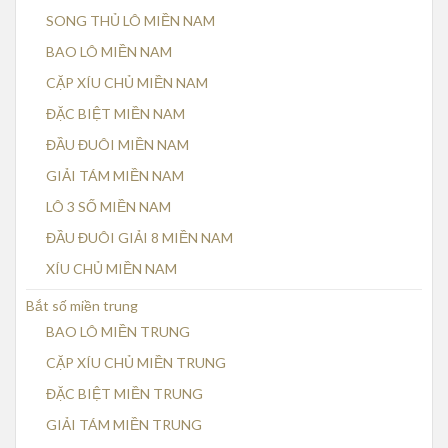
SONG THỦ LÔ MIỀN NAM
BAO LÔ MIỀN NAM
CẶP XÍU CHỦ MIỀN NAM
ĐẶC BIỆT MIỀN NAM
ĐẦU ĐUÔI MIỀN NAM
GIẢI TÁM MIỀN NAM
LÔ 3 SỐ MIỀN NAM
ĐẦU ĐUÔI GIẢI 8 MIỀN NAM
XÍU CHỦ MIỀN NAM
Bắt số miền trung
BAO LÔ MIỀN TRUNG
CẶP XÍU CHỦ MIỀN TRUNG
ĐẶC BIỆT MIỀN TRUNG
GIẢI TÁM MIỀN TRUNG