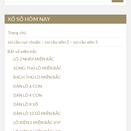
XỔ SỐ HÔM NAY
Trang chủ
soi cầu cực chuẩn – soi cầu xiên 2 – soi cầu xiên 3
Bắt số miền bắc
LÔ 2 NHÁY MIỀN BẮC
SONG THỦ LÔ MIỀN BẮC
BẠCH THỦ LÔ MIỀN BẮC
DÀN LÔ 6 CON
DÀN LÔ 4 CON
DÀN LÔ 8 SỐ
DÀN LÔ 10 SỐ MIỀN BẮC
LÔ XIÊN 2 MIỀN BẮC VIP