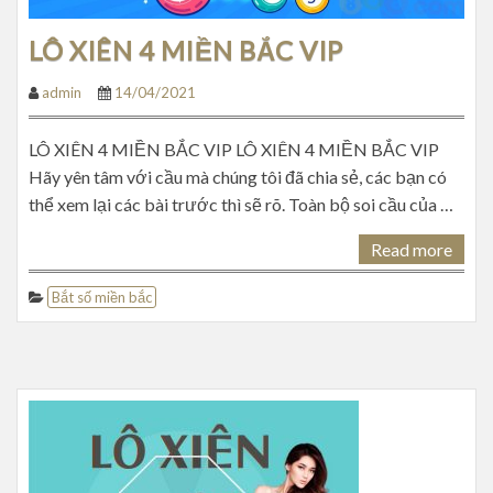
LÔ XIÊN 4 MIỀN BẮC VIP
admin
14/04/2021
LÔ XIÊN 4 MIỀN BẮC VIP LÔ XIÊN 4 MIỀN BẮC VIP
Hãy yên tâm với cầu mà chúng tôi đã chia sẻ, các bạn có
thể xem lại các bài trước thì sẽ rõ. Toàn bộ soi cầu của …
Read more
Bắt số miền bắc