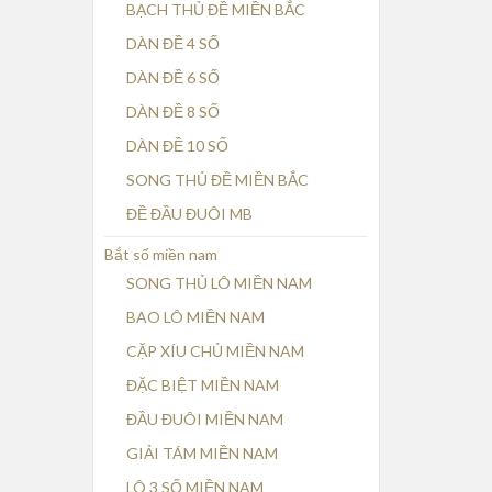
BẠCH THỦ ĐỀ MIỀN BẮC
DÀN ĐỀ 4 SỐ
DÀN ĐỀ 6 SỐ
DÀN ĐỀ 8 SỐ
DÀN ĐỀ 10 SỐ
SONG THỦ ĐỀ MIỀN BẮC
ĐỀ ĐẦU ĐUÔI MB
Bắt số miền nam
SONG THỦ LÔ MIỀN NAM
BAO LÔ MIỀN NAM
CẶP XÍU CHỦ MIỀN NAM
ĐẶC BIỆT MIỀN NAM
ĐẦU ĐUÔI MIỀN NAM
GIẢI TÁM MIỀN NAM
LÔ 3 SỐ MIỀN NAM