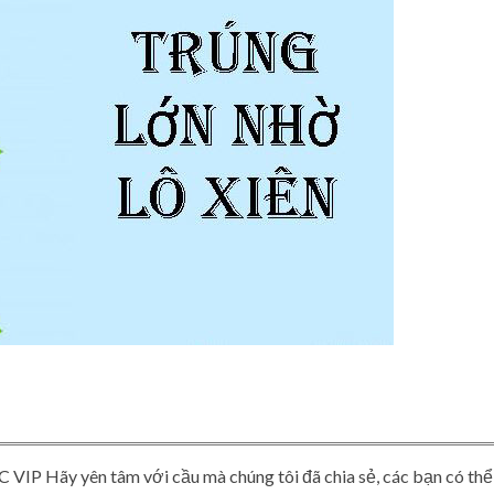
P Hãy yên tâm với cầu mà chúng tôi đã chia sẻ, các bạn có thể