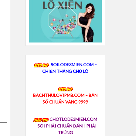
SOILODE3MIEN.COM –
CHIẾN THẮNG CHỦ LÔ
BACHTHULOVIPMB.COM – BÁN
SỐ CHUẨN VÀNG 9999
CHOTLODE3MIEN.COM
– SOI PHẢI CHUẨN ĐÁNH PHẢI
TRÚNG