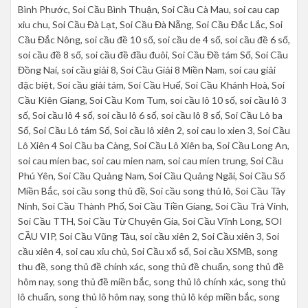
Bình Phước, Soi Cầu Bình Thuận, Soi Cầu Cà Mau, soi cau cap
xiu chu, Soi Cầu Đà Lạt, Soi Cầu Đà Nẵng, Soi Cầu Đắc Lắc, Soi
Cầu Đắc Nông, soi cầu đề 10 số, soi cầu de 4 số, soi cầu đề 6 số,
soi cầu đề 8 số, soi cầu đề đầu đuôi, Soi Cầu Đề tám Số, Soi Cầu
Đồng Nai, soi cầu giải 8, Soi Cầu Giải 8 Miền Nam, soi cau giải
đặc biệt, Soi cầu giải tám, Soi Cầu Huế, Soi Cầu Khánh Hoà, Soi
Cầu Kiên Giang, Soi Cầu Kom Tum, soi cầu lô 10 số, soi cầu lô 3
số, Soi cầu lô 4 số, soi cầu lô 6 số, soi cầu lô 8 số, Soi Cầu Lô ba
Số, Soi Cầu Lô tám Số, Soi cầu lô xiên 2, soi cau lo xien 3, Soi Cầu
Lô Xiên 4 Soi Cầu ba Càng, Soi Cầu Lô Xiên ba, Soi Cầu Long An,
soi cau mien bac, soi cau mien nam, soi cau mien trung, Soi Cầu
Phú Yên, Soi Cầu Quảng Nam, Soi Cầu Quảng Ngãi, Soi Cầu Số
Miền Bắc, soi cầu song thủ đề, Soi cầu song thủ lô, Soi Cầu Tây
Ninh, Soi Cầu Thành Phố, Soi Cầu Tiền Giang, Soi Cầu Trà Vinh,
Soi Cầu TTH, Soi Cầu Từ Chuyên Gia, Soi Cầu Vĩnh Long, SOI
CẦU VIP, Soi Cầu Vũng Tàu, soi cầu xiên 2, Soi Cầu xiên 3, Soi
cầu xiên 4, soi cau xỉu chủ, Soi Cầu xổ số, Soi cầu XSMB, song
thu đề, song thủ đề chính xác, song thủ đề chuẩn, song thủ đề
hôm nay, song thủ đề miền bắc, song thủ lô chính xác, song thủ
lô chuẩn, song thủ lô hôm nay, song thủ lô kép miền bắc, song