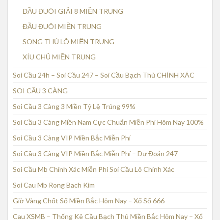
ĐẦU ĐUÔI GIẢI 8 MIỀN TRUNG
ĐẦU ĐUÔI MIỀN TRUNG
SONG THỦ LÔ MIỀN TRUNG
XÍU CHỦ MIỀN TRUNG
Soi Cầu 24h – Soi Cầu 247 – Soi Cầu Bạch Thủ CHÍNH XÁC
SOI CẦU 3 CÀNG
Soi Cầu 3 Càng 3 Miền Tỷ Lệ Trúng 99%
Soi Cầu 3 Càng Miền Nam Cực Chuẩn Miễn Phí Hôm Nay 100%
Soi Cầu 3 Càng VIP Miền Bắc Miễn Phí
Soi Cầu 3 Càng VIP Miền Bắc Miễn Phí – Dự Đoán 247
Soi Cầu Mb Chính Xác Miễn Phí Soi Cầu Lô Chính Xác
Soi Cau Mb Rong Bach Kim
Giờ Vàng Chốt Số Miền Bắc Hôm Nay – Xổ Số 666
Cau XSMB – Thống Kê Cầu Bạch Thủ Miền Bắc Hôm Nay – Xổ