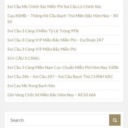
Soi Cầu Mb Chính Xác Miễn Phí Soi Cầu Lô Chính Xác
Cau XSMB – Thống Kê Cầu Bạch Thủ Miền Bắc Hôm Nay – Xổ
Số
Soi Cầu 3 Càng 3 Miền Tỷ Lệ Trúng 99%
Soi Cầu 3 Càng VIP Miền Bắc Miễn Phí – Dự Đoán 247
Soi Cầu 3 Càng VIP Miền Bắc Miễn Phí
SOI CẦU 3 CÀNG
Soi Cầu 3 Càng Miền Nam Cực Chuẩn Miễn Phí Hôm Nay 100%
Soi Cầu 24h – Soi Cầu 247 – Soi Cầu Bạch Thủ CHÍNH XÁC
Soi Cau Mb Rong Bach Kim
Giờ Vàng Chốt Số Miền Bắc Hôm Nay – Xổ Số 666