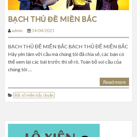
BẠCH THỦ ĐỀ MIỀN BẮC
admin
14/04/2021
BẠCH THỦ ĐỀ MIỀN BẮC BẠCH THỦ ĐỀ MIỀN BẮC
Hãy yên tâm với cầu mà chúng tôi đã chia sẻ, các bạn có
thể xem lại các bài trước thì sẽ rõ. Toàn bộ soi cầu của
chúng tôi …
Read more
Bắt số miền bắc chuẩn