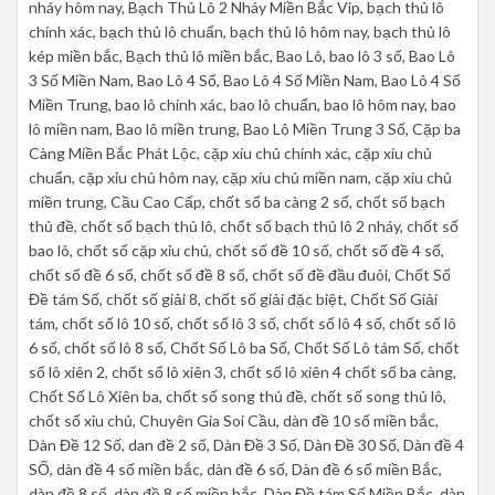
nháy hôm nay, Bạch Thủ Lô 2 Nháy Miền Bắc Vip, bạch thủ lô
chính xác, bạch thủ lô chuẩn, bạch thủ lô hôm nay, bạch thủ lô
kép miền bắc, Bạch thủ lô miền bắc, Bao Lô, bao lô 3 số, Bao Lô
3 Số Miền Nam, Bao Lô 4 Số, Bao Lô 4 Số Miền Nam, Bao Lô 4 Số
Miền Trung, bao lô chính xác, bao lô chuẩn, bao lô hôm nay, bao
lô miền nam, Bao lô miền trung, Bao Lô Miền Trung 3 Số, Cặp ba
Càng Miền Bắc Phát Lộc, cặp xíu chủ chính xác, cặp xíu chủ
chuẩn, cặp xỉu chủ hôm nay, cặp xíu chủ miền nam, cặp xíu chủ
miền trung, Cầu Cao Cấp, chốt số ba càng 2 số, chốt số bạch
thủ đề, chốt số bạch thủ lô, chốt số bạch thủ lô 2 nháy, chốt số
bao lô, chốt số cặp xỉu chủ, chốt số đề 10 số, chốt số đề 4 số,
chốt số đề 6 số, chốt số đề 8 số, chốt số đề đầu đuôi, Chốt Số
Đề tám Số, chốt số giải 8, chốt số giải đặc biệt, Chốt Số Giải
tám, chốt số lô 10 số, chốt số lô 3 số, chốt số lô 4 số, chốt số lô
6 số, chốt số lô 8 số, Chốt Số Lô ba Số, Chốt Số Lô tám Số, chốt
số lô xiên 2, chốt số lô xiên 3, chốt số lô xiên 4 chốt số ba càng,
Chốt Số Lô Xiên ba, chốt số song thủ đề, chốt số song thủ lô,
chốt số xỉu chủ, Chuyên Gia Soi Cầu, dàn đề 10 số miền bắc,
Dàn Đề 12 Số, dan đề 2 số, Dàn Đề 3 Số, Dàn Đề 30 Số, Dàn đề 4
SỐ, dàn đề 4 số miền bắc, dàn đề 6 số, Dàn đề 6 số miền Bắc,
dàn đề 8 số, dàn đề 8 số miền bắc, Dàn Đề tám Số Miền Bắc, dàn