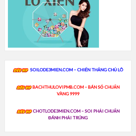
SOILODE3MIEN.COM – CHIẾN THẮNG CHỦ LÔ
BACHTHULOVIPMB.COM – BÁN SỐ CHUẨN
VÀNG 9999
CHOTLODE3MIEN.COM – SOI PHẢI CHUẨN
ĐÁNH PHẢI TRÚNG