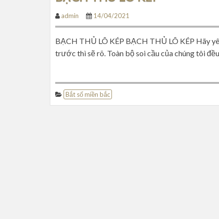
admin
14/04/2021
BẠCH THỦ LÔ KÉP BẠCH THỦ LÔ KÉP Hãy yên tâm 
trước thì sẽ rõ. Toàn bộ soi cầu của chúng tôi đề
Bắt số miền bắc