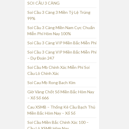
SOI CẦU 3 CÀNG
Soi Cầu 3 Càng 3 Miền Tỷ Lệ Trúng
99%
Soi Cầu 3 Càng Miền Nam Cực Chuẩn
Miễn Phí Hôm Nay 100%
Soi Cầu 3 Càng VIP Miền Bắc Miễn Phí
Soi Cầu 3 Càng VIP Miền Bắc Miễn Phí
– Dự Đoán 247
Soi Cầu Mb Chính Xác Miễn Phí Soi
Cầu Lô Chính Xác
Soi Cau Mb Rong Bach Kim
Giờ Vàng Chốt Số Miền Bắc Hôm Nay
– Xổ Số 666
Cau XSMB – Thống Kê Cầu Bạch Thủ
Miền Bắc Hôm Nay – Xổ Số
Soi Cầu Miền Bắc Chính Xác 100 –
Cầu Lô XSMB Hôm Nay