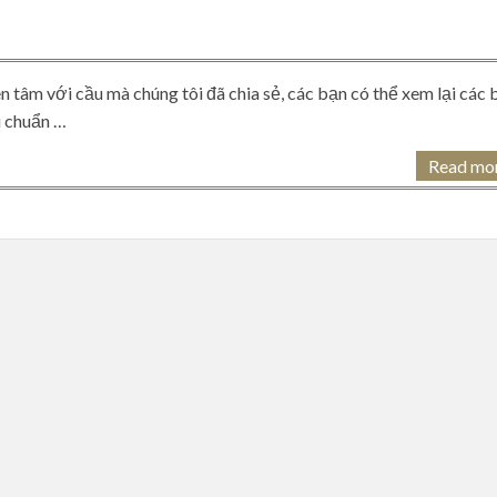
với cầu mà chúng tôi đã chia sẻ, các bạn có thể xem lại các 
u chuẩn …
Read mo