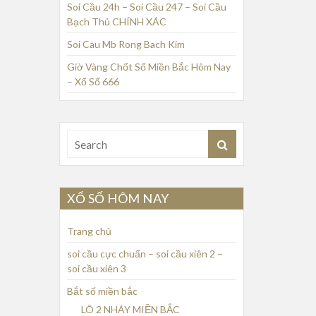
Soi Cầu 24h – Soi Cầu 247 – Soi Cầu
Bạch Thủ CHÍNH XÁC
Soi Cau Mb Rong Bach Kim
Giờ Vàng Chốt Số Miền Bắc Hôm Nay
– Xổ Số 666
XỔ SỐ HÔM NAY
Trang chủ
soi cầu cực chuẩn – soi cầu xiên 2 –
soi cầu xiên 3
Bắt số miền bắc
LÔ 2 NHÁY MIỀN BẮC