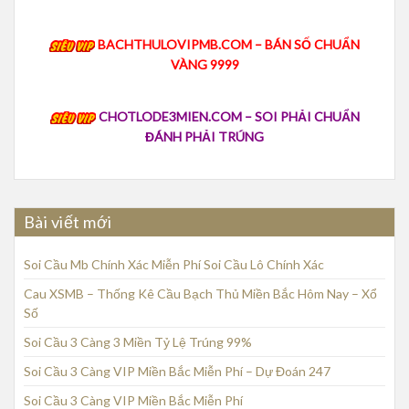
BACHTHULOVIPMB.COM – BÁN SỐ CHUẨN
VÀNG 9999
CHOTLODE3MIEN.COM – SOI PHẢI CHUẨN
ĐÁNH PHẢI TRÚNG
Bài viết mới
Soi Cầu Mb Chính Xác Miễn Phí Soi Cầu Lô Chính Xác
Cau XSMB – Thống Kê Cầu Bạch Thủ Miền Bắc Hôm Nay – Xổ
Số
Soi Cầu 3 Càng 3 Miền Tỷ Lệ Trúng 99%
Soi Cầu 3 Càng VIP Miền Bắc Miễn Phí – Dự Đoán 247
Soi Cầu 3 Càng VIP Miền Bắc Miễn Phí