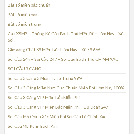
Bắt số miền bắc chuẩn
Bắt số miền nam
Bắt số miền trung
Cau XSMB – Thống Kê Cầu Bạch Thủ Miền Bắc Hôm Nay – Xổ
Số
Giờ Vàng Chốt Số Miền Bắc Hôm Nay – Xổ Số 666
Soi Cầu 24h – Soi Cầu 247 – Soi Cầu Bạch Thủ CHÍNH XÁC
SOI CẦU 3 CÀNG
Soi Cầu 3 Càng 3 Miền Tỷ Lệ Trúng 99%
Soi Cầu 3 Càng Miền Nam Cực Chuẩn Miễn Phí Hôm Nay 100%
Soi Cầu 3 Càng VIP Miền Bắc Miễn Phí
Soi Cầu 3 Càng VIP Miền Bắc Miễn Phí – Dự Đoán 247
Soi Cầu Mb Chính Xác Miễn Phí Soi Cầu Lô Chính Xác
Soi Cau Mb Rong Bach Kim