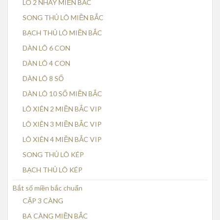
LÔ 2 NHÁY MIỀN BẮC
SONG THỦ LÔ MIỀN BẮC
BẠCH THỦ LÔ MIỀN BẮC
DÀN LÔ 6 CON
DÀN LÔ 4 CON
DÀN LÔ 8 SỐ
DÀN LÔ 10 SỐ MIỀN BẮC
LÔ XIÊN 2 MIỀN BẮC VIP
LÔ XIÊN 3 MIỀN BẮC VIP
LÔ XIÊN 4 MIỀN BẮC VIP
SONG THỦ LÔ KÉP
BẠCH THỦ LÔ KÉP
Bắt số miền bắc chuẩn
CẶP 3 CÀNG
BA CÀNG MIỀN BẮC