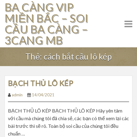
BA CÀNG VIP
Skip
to
MIỀN BẮC – SOI
content
CẦU BA CÀNG –
3CANG MB
Thẻ:
cách bắt cầu lô kép
BẠCH THỦ LÔ KÉP
admin
14/04/2021
BẠCH THỦ LÔ KÉP BẠCH THỦ LÔ KÉP Hãy yên tâm
với cầu mà chúng tôi đã chia sẻ, các bạn có thể xem lại các
bài trước thì sẽ rõ. Toàn bộ soi cầu của chúng tôi đều
chuẩn …