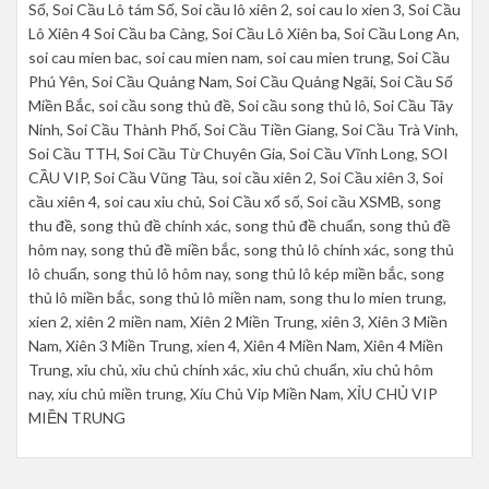
Số, Soi Cầu Lô tám Số, Soi cầu lô xiên 2, soi cau lo xien 3, Soi Cầu
Lô Xiên 4 Soi Cầu ba Càng, Soi Cầu Lô Xiên ba, Soi Cầu Long An,
soi cau mien bac, soi cau mien nam, soi cau mien trung, Soi Cầu
Phú Yên, Soi Cầu Quảng Nam, Soi Cầu Quảng Ngãi, Soi Cầu Số
Miền Bắc, soi cầu song thủ đề, Soi cầu song thủ lô, Soi Cầu Tây
Ninh, Soi Cầu Thành Phố, Soi Cầu Tiền Giang, Soi Cầu Trà Vinh,
Soi Cầu TTH, Soi Cầu Từ Chuyên Gia, Soi Cầu Vĩnh Long, SOI
CẦU VIP, Soi Cầu Vũng Tàu, soi cầu xiên 2, Soi Cầu xiên 3, Soi
cầu xiên 4, soi cau xỉu chủ, Soi Cầu xổ số, Soi cầu XSMB, song
thu đề, song thủ đề chính xác, song thủ đề chuẩn, song thủ đề
hôm nay, song thủ đề miền bắc, song thủ lô chính xác, song thủ
lô chuẩn, song thủ lô hôm nay, song thủ lô kép miền bắc, song
thủ lô miền bắc, song thủ lô miền nam, song thu lo mien trung,
xien 2, xiên 2 miền nam, Xiên 2 Miền Trung, xiên 3, Xiên 3 Miền
Nam, Xiên 3 Miền Trung, xien 4, Xiên 4 Miền Nam, Xiên 4 Miền
Trung, xỉu chủ, xỉu chủ chính xác, xỉu chủ chuẩn, xỉu chủ hôm
nay, xíu chủ miền trung, Xíu Chủ Vip Miền Nam, XỈU CHỦ VIP
MIỀN TRUNG