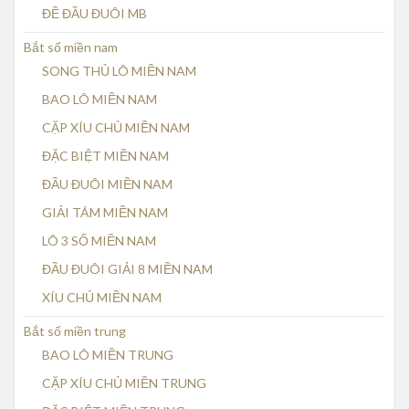
ĐỀ ĐẦU ĐUÔI MB
Bắt số miền nam
SONG THỦ LÔ MIỀN NAM
BAO LÔ MIỀN NAM
CẶP XÍU CHỦ MIỀN NAM
ĐẶC BIỆT MIỀN NAM
ĐẦU ĐUÔI MIỀN NAM
GIẢI TÁM MIỀN NAM
LÔ 3 SỐ MIỀN NAM
ĐẦU ĐUÔI GIẢI 8 MIỀN NAM
XÍU CHỦ MIỀN NAM
Bắt số miền trung
BAO LÔ MIỀN TRUNG
CẶP XÍU CHỦ MIỀN TRUNG