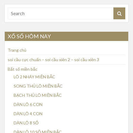
XỔ SỐ HÔM NAY
Trang chủ
soi cầu cực chuẩn – soi cầu xiên 2 – soi cầu xiên 3
Bắt số miền bắc
LÔ 2 NHÁY MIỀN BẮC
SONG THỦ LÔ MIỀN BẮC
BẠCH THỦ LÔ MIỀN BẮC
DÀN LÔ 6 CON
DÀN LÔ 4 CON
DÀN LÔ 8 SỐ
DÀN LÔ 10 SỐ MIỀN BẮC