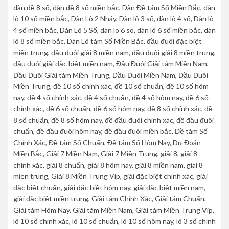
dàn đề 8 số, dàn đề 8 số miền bắc, Dàn Đề tám Số Miền Bắc, dàn
lô 10 số miền bắc, Dàn Lô 2 Nháy, Dàn lô 3 số, dàn lô 4 số, Dàn lô
4 số miền bắc, Dàn Lô 5 Số, dan lo 6 so, dàn lô 6 số miền bắc, dàn
lô 8 số miền bắc, Dàn Lô tám Số Miền Bắc, đầu đuôi đặc biệt
miền trung, đầu đuôi giải 8 miền nam, đầu đuôi giải 8 miền trung,
đầu đuôi giải đặc biệt miền nam, Đầu Đuôi Giải tám Miền Nam,
Đầu Đuôi Giải tám Miền Trung, Đầu Đuôi Miền Nam, Đầu Đuôi
Miền Trung, đề 10 số chính xác, đề 10 số chuẩn, đề 10 số hôm
nay, đề 4 số chính xác, đề 4 số chuẩn, đề 4 số hôm nay, đề 6 số
chính xác, đề 6 số chuẩn, đề 6 số hôm nay, đề 8 số chính xác, đề
8 số chuẩn, đề 8 số hôm nay, đề đầu đuôi chính xác, đề đầu đuôi
chuẩn, đề đầu đuôi hôm nay, đề đầu đuôi miền bắc, Đề tám Số
Chính Xác, Đề tám Số Chuẩn, Đề tám Số Hôm Nay, Dự Đoán
Miền Bắc, Giải 7 Miền Nam, Giải 7 Miền Trung, giải 8, giải 8
chính xác, giải 8 chuẩn, giải 8 hôm nay, giải 8 miền nam, giai 8
mien trung, Giải 8 Miền Trung Vip, giải đặc biệt chính xác, giải
đặc biệt chuẩn, giải đặc biệt hôm nay, giải đặc biệt miền nam,
giải đặc biệt miền trung, Giải tám Chính Xác, Giải tám Chuẩn,
Giải tám Hôm Nay, Giải tám Miền Nam, Giải tám Miền Trung Vip,
lô 10 số chính xác, lô 10 số chuẩn, lô 10 số hôm nay, lô 3 số chính