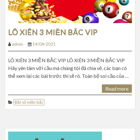
LÔ XIÊN 3 MIỀN BẮC VIP
admin
14/04/2021
LÔ XIÊN 3 MIỀN BẮC VIP LÔ XIÊN 3 MIỀN BẮC VIP
Hãy yên tâm với cầu mà chúng tôi đã chia sẻ, các bạn có
thể xem lại các bài trước thì sẽ rõ. Toàn bộ soi cầu của …
Read more
Bắt số miền bắc