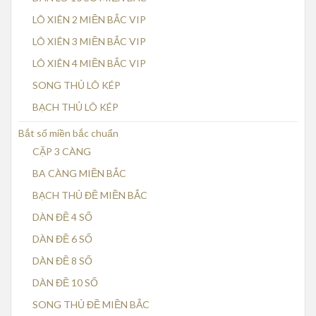
LÔ XIÊN 2 MIỀN BẮC VIP
LÔ XIÊN 3 MIỀN BẮC VIP
LÔ XIÊN 4 MIỀN BẮC VIP
SONG THỦ LÔ KÉP
BẠCH THỦ LÔ KÉP
Bắt số miền bắc chuẩn
CẶP 3 CÀNG
BA CÀNG MIỀN BẮC
BẠCH THỦ ĐỀ MIỀN BẮC
DÀN ĐỀ 4 SỐ
DÀN ĐỀ 6 SỐ
DÀN ĐỀ 8 SỐ
DÀN ĐỀ 10 SỐ
SONG THỦ ĐỀ MIỀN BẮC