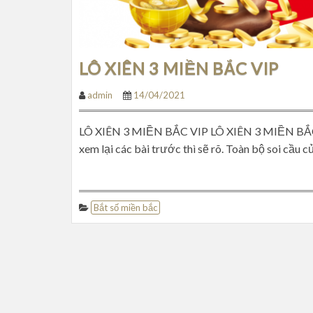
LÔ XIÊN 3 MIỀN BẮC VIP
admin
14/04/2021
LÔ XIÊN 3 MIỀN BẮC VIP LÔ XIÊN 3 MIỀN BẮC VI
xem lại các bài trước thì sẽ rõ. Toàn bộ soi cầu c
Bắt số miền bắc