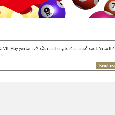
P Hãy yên tâm với cầu mà chúng tôi đã chia sẻ, các bạn có thể
ủa …
Read mo