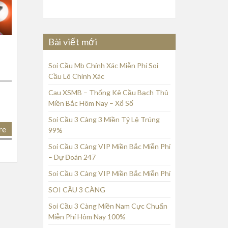
Bài viết mới
Soi Cầu Mb Chính Xác Miễn Phí Soi
Cầu Lô Chính Xác
Cau XSMB – Thống Kê Cầu Bạch Thủ
Miền Bắc Hôm Nay – Xổ Số
Soi Cầu 3 Càng 3 Miền Tỷ Lệ Trúng
re
99%
Soi Cầu 3 Càng VIP Miền Bắc Miễn Phí
– Dự Đoán 247
Soi Cầu 3 Càng VIP Miền Bắc Miễn Phí
SOI CẦU 3 CÀNG
Soi Cầu 3 Càng Miền Nam Cực Chuẩn
Miễn Phí Hôm Nay 100%