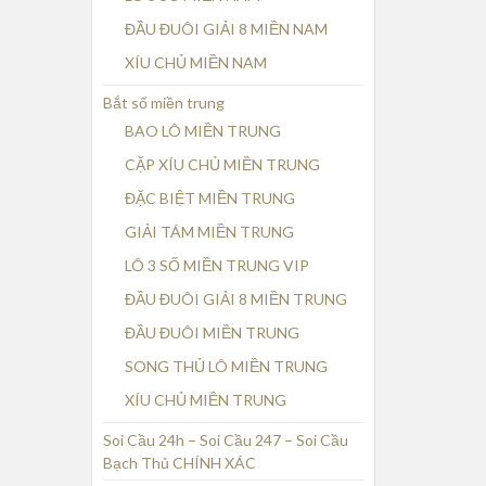
ĐẦU ĐUÔI GIẢI 8 MIỀN NAM
XÍU CHỦ MIỀN NAM
Bắt số miền trung
BAO LÔ MIỀN TRUNG
CẶP XÍU CHỦ MIỀN TRUNG
ĐẶC BIỆT MIỀN TRUNG
GIẢI TÁM MIỀN TRUNG
LÔ 3 SỐ MIỀN TRUNG VIP
ĐẦU ĐUÔI GIẢI 8 MIỀN TRUNG
ĐẦU ĐUÔI MIỀN TRUNG
SONG THỦ LÔ MIỀN TRUNG
XÍU CHỦ MIỀN TRUNG
Soi Cầu 24h – Soi Cầu 247 – Soi Cầu
Bạch Thủ CHÍNH XÁC