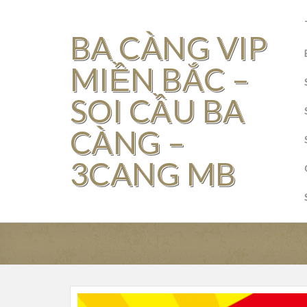
Skip
to
BA CÀNG VIP
content
MIỀN BẮC –
SOI CẦU BA
CÀNG –
3CANG MB