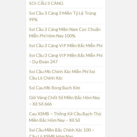
SOI CẦU 3 CÀNG
Soi Cầu 3 Càng 3 Miền Tỷ Lệ Trúng
99%
Soi Cầu 3 Càng Miền Nam Cực Chuẩn
Miễn Phí Hôm Nay 100%
Soi Cầu 3 Càng VIP Miền Bắc Miễn Phí
Soi Cầu 3 Càng VIP Miền Bắc Miễn Phí
– Dự Đoán 247
Soi Cầu Mb Chính Xác Miễn Phí Soi
Cầu Lô Chính Xác
Soi Cau Mb Rong Bach Kim
Giờ Vàng Chốt Số Miền Bắc Hôm Nay
– Xổ Số 666
Cau XSMB – Thống Kê Cầu Bạch Thủ
Miền Bắc Hôm Nay – Xổ Số
Soi Cầu Miền Bắc Chính Xác 100 –
Cầu Lô XSMB Hôm Nay