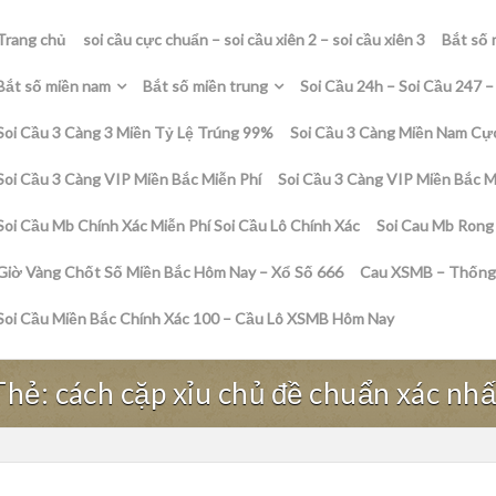
Trang chủ
soi cầu cực chuẩn – soi cầu xiên 2 – soi cầu xiên 3
Bắt số 
Bắt số miền nam
Bắt số miền trung
Soi Cầu 24h – Soi Cầu 247
Soi Cầu 3 Càng 3 Miền Tỷ Lệ Trúng 99%
Soi Cầu 3 Càng Miền Nam Cự
Soi Cầu 3 Càng VIP Miền Bắc Miễn Phí
Soi Cầu 3 Càng VIP Miền Bắc M
Soi Cầu Mb Chính Xác Miễn Phí Soi Cầu Lô Chính Xác
Soi Cau Mb Rong
Giờ Vàng Chốt Số Miền Bắc Hôm Nay – Xổ Số 666
Cau XSMB – Thống 
Soi Cầu Miền Bắc Chính Xác 100 – Cầu Lô XSMB Hôm Nay
Thẻ:
cách cặp xỉu chủ đề chuẩn xác nhấ