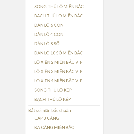
SONG THỦ LÔ MIỀN BẮC
BẠCH THỦ LÔ MIỀN BẮC
DÀN LÔ 6 CON
DÀN LÔ 4 CON
DÀN LÔ 8 SỐ
DÀN LÔ 10 SỐ MIỀN BẮC
LÔ XIÊN 2 MIỀN BẮC VIP
LÔ XIÊN 3 MIỀN BẮC VIP
LÔ XIÊN 4 MIỀN BẮC VIP
SONG THỦ LÔ KÉP
BẠCH THỦ LÔ KÉP
Bắt số miền bắc chuẩn
CẶP 3 CÀNG
BA CÀNG MIỀN BẮC