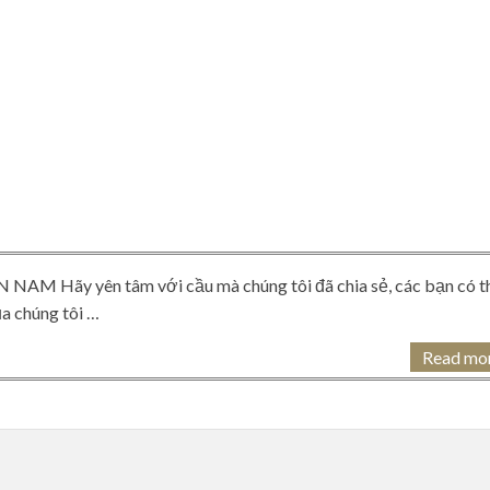
Hãy yên tâm với cầu mà chúng tôi đã chia sẻ, các bạn có t
ủa chúng tôi …
Read mo