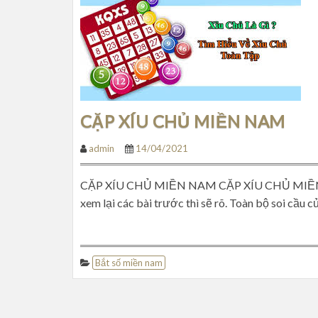
CẶP XÍU CHỦ MIỀN NAM
admin
14/04/2021
CẶP XÍU CHỦ MIỀN NAM CẶP XÍU CHỦ MIỀN NAM 
xem lại các bài trước thì sẽ rõ. Toàn bộ soi cầu c
Bắt số miền nam