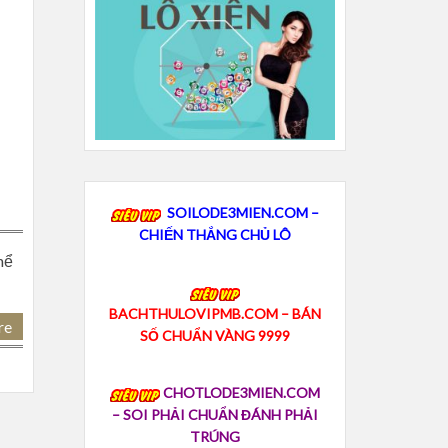
SOILODE3MIEN.COM –
CHIẾN THẮNG CHỦ LÔ
hể
BACHTHULOVIPMB.COM – BÁN
re
SỐ CHUẨN VÀNG 9999
CHOTLODE3MIEN.COM
– SOI PHẢI CHUẨN ĐÁNH PHẢI
TRÚNG