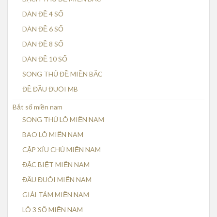
DÀN ĐỀ 4 SỐ
DÀN ĐỀ 6 SỐ
DÀN ĐỀ 8 SỐ
DÀN ĐỀ 10 SỐ
SONG THỦ ĐỀ MIỀN BẮC
ĐỀ ĐẦU ĐUÔI MB
Bắt số miền nam
SONG THỦ LÔ MIỀN NAM
BAO LÔ MIỀN NAM
CẶP XÍU CHỦ MIỀN NAM
ĐẶC BIỆT MIỀN NAM
ĐẦU ĐUÔI MIỀN NAM
GIẢI TÁM MIỀN NAM
LÔ 3 SỐ MIỀN NAM