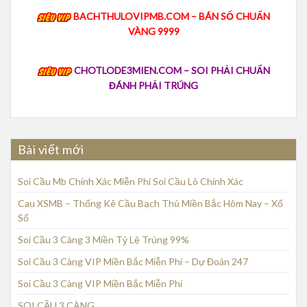
BACHTHULOVIPMB.COM – BÁN SỐ CHUẨN
VÀNG 9999
CHOTLODE3MIEN.COM – SOI PHẢI CHUẨN
ĐÁNH PHẢI TRÚNG
Bài viết mới
Soi Cầu Mb Chính Xác Miễn Phí Soi Cầu Lô Chính Xác
Cau XSMB – Thống Kê Cầu Bạch Thủ Miền Bắc Hôm Nay – Xổ
Số
Soi Cầu 3 Càng 3 Miền Tỷ Lệ Trúng 99%
Soi Cầu 3 Càng VIP Miền Bắc Miễn Phí – Dự Đoán 247
Soi Cầu 3 Càng VIP Miền Bắc Miễn Phí
SOI CẦU 3 CÀNG