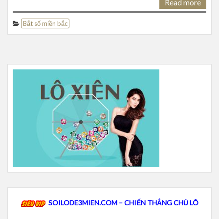
Read more
Bắt số miền bắc
SOILODE3MIEN.COM – CHIẾN THẮNG CHỦ LÔ