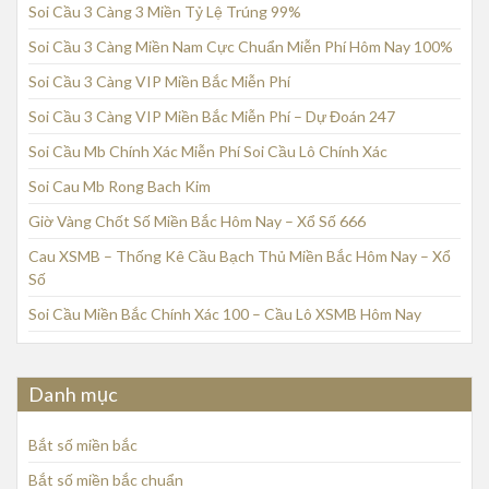
Soi Cầu 3 Càng 3 Miền Tỷ Lệ Trúng 99%
Soi Cầu 3 Càng Miền Nam Cực Chuẩn Miễn Phí Hôm Nay 100%
Soi Cầu 3 Càng VIP Miền Bắc Miễn Phí
Soi Cầu 3 Càng VIP Miền Bắc Miễn Phí – Dự Đoán 247
Soi Cầu Mb Chính Xác Miễn Phí Soi Cầu Lô Chính Xác
Soi Cau Mb Rong Bach Kim
Giờ Vàng Chốt Số Miền Bắc Hôm Nay – Xổ Số 666
Cau XSMB – Thống Kê Cầu Bạch Thủ Miền Bắc Hôm Nay – Xổ
Số
Soi Cầu Miền Bắc Chính Xác 100 – Cầu Lô XSMB Hôm Nay
Danh mục
Bắt số miền bắc
Bắt số miền bắc chuẩn