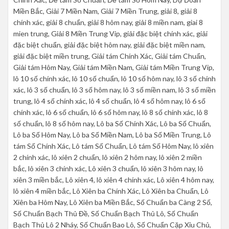
Miền Bắc, Giải 7 Miền Nam, Giải 7 Miền Trung, giải 8, giải 8
chính xác, giải 8 chuẩn, giải 8 hôm nay, giải 8 miền nam, giai 8
mien trung, Giải 8 Miền Trung Vip, giải đặc biệt chính xác, giải
đặc biệt chuẩn, giải đặc biệt hôm nay, giải đặc biệt miền nam,
giải đặc biệt miền trung, Giải tám Chính Xác, Giải tám Chuẩn,
Giải tám Hôm Nay, Giải tám Miền Nam, Giải tám Miền Trung Vip,
lô 10 số chính xác, lô 10 số chuẩn, lô 10 số hôm nay, lô 3 số chính
xác, lô 3 số chuẩn, lô 3 số hôm nay, lô 3 số miền nam, lô 3 số miền
trung, lô 4 số chính xác, lô 4 số chuẩn, lô 4 số hôm nay, lô 6 số
chính xác, lô 6 số chuẩn, lô 6 số hôm nay, lô 8 số chính xác, lô 8
số chuẩn, lô 8 số hôm nay, Lô ba Số Chính Xác, Lô ba Số Chuẩn,
Lô ba Số Hôm Nay, Lô ba Số Miền Nam, Lô ba Số Miền Trung, Lô
tám Số Chính Xác, Lô tám Số Chuẩn, Lô tám Số Hôm Nay, lô xiên
2 chính xác, lô xiên 2 chuẩn, lô xiên 2 hôm nay, lô xiên 2 miền
bắc, lô xiên 3 chính xác, Lô xiên 3 chuẩn, lô xiên 3 hôm nay, lô
xiên 3 miền bắc, Lô xiên 4, lô xiên 4 chính xác, Lô xiên 4 hôm nay,
lô xiên 4 miền bắc, Lô Xiên ba Chính Xác, Lô Xiên ba Chuẩn, Lô
Xiên ba Hôm Nay, Lô Xiên ba Miền Bắc, Số Chuẩn ba Càng 2 Số,
Số Chuẩn Bạch Thủ Đề, Số Chuẩn Bạch Thủ Lô, Số Chuẩn
Bạch Thủ Lô 2 Nháy, Số Chuẩn Bao Lô, Số Chuẩn Cặp Xỉu Chủ,