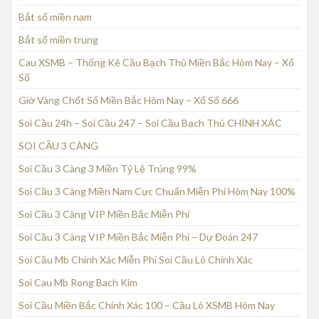
Bắt số miền nam
Bắt số miền trung
Cau XSMB – Thống Kê Cầu Bạch Thủ Miền Bắc Hôm Nay – Xổ
Số
Giờ Vàng Chốt Số Miền Bắc Hôm Nay – Xổ Số 666
Soi Cầu 24h – Soi Cầu 247 – Soi Cầu Bạch Thủ CHÍNH XÁC
SOI CẦU 3 CÀNG
Soi Cầu 3 Càng 3 Miền Tỷ Lệ Trúng 99%
Soi Cầu 3 Càng Miền Nam Cực Chuẩn Miễn Phí Hôm Nay 100%
Soi Cầu 3 Càng VIP Miền Bắc Miễn Phí
Soi Cầu 3 Càng VIP Miền Bắc Miễn Phí – Dự Đoán 247
Soi Cầu Mb Chính Xác Miễn Phí Soi Cầu Lô Chính Xác
Soi Cau Mb Rong Bach Kim
Soi Cầu Miền Bắc Chính Xác 100 – Cầu Lô XSMB Hôm Nay