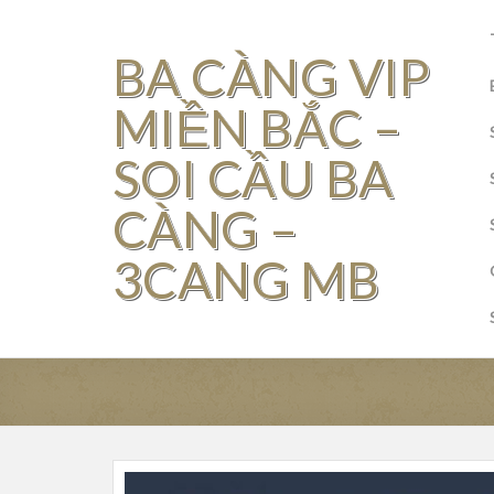
Skip
to
BA CÀNG VIP
content
MIỀN BẮC –
SOI CẦU BA
CÀNG –
3CANG MB