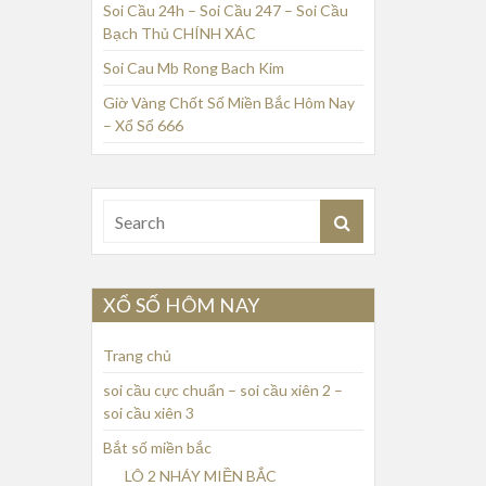
Soi Cầu 24h – Soi Cầu 247 – Soi Cầu
Bạch Thủ CHÍNH XÁC
Soi Cau Mb Rong Bach Kim
Giờ Vàng Chốt Số Miền Bắc Hôm Nay
– Xổ Số 666
XỔ SỐ HÔM NAY
Trang chủ
soi cầu cực chuẩn – soi cầu xiên 2 –
soi cầu xiên 3
Bắt số miền bắc
LÔ 2 NHÁY MIỀN BẮC