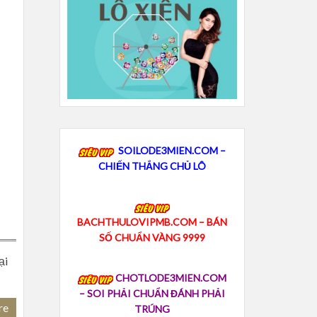
SOILODE3MIEN.COM –
CHIẾN THẮNG CHỦ LÔ
BACHTHULOVIPMB.COM – BÁN
SỐ CHUẨN VÀNG 9999
ại
CHOTLODE3MIEN.COM
– SOI PHẢI CHUẨN ĐÁNH PHẢI
re
TRÚNG