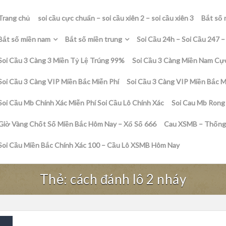
Trang chủ
soi cầu cực chuẩn – soi cầu xiên 2 – soi cầu xiên 3
Bắt số 
Bắt số miền nam
Bắt số miền trung
Soi Cầu 24h – Soi Cầu 247
Soi Cầu 3 Càng 3 Miền Tỷ Lệ Trúng 99%
Soi Cầu 3 Càng Miền Nam Cự
Soi Cầu 3 Càng VIP Miền Bắc Miễn Phí
Soi Cầu 3 Càng VIP Miền Bắc M
Soi Cầu Mb Chính Xác Miễn Phí Soi Cầu Lô Chính Xác
Soi Cau Mb Rong
Giờ Vàng Chốt Số Miền Bắc Hôm Nay – Xổ Số 666
Cau XSMB – Thống 
Soi Cầu Miền Bắc Chính Xác 100 – Cầu Lô XSMB Hôm Nay
Thẻ:
cách đánh lô 2 nháy