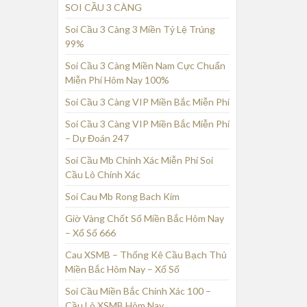
SOI CẦU 3 CÀNG
Soi Cầu 3 Càng 3 Miền Tỷ Lệ Trúng
99%
Soi Cầu 3 Càng Miền Nam Cực Chuẩn
Miễn Phí Hôm Nay 100%
Soi Cầu 3 Càng VIP Miền Bắc Miễn Phí
Soi Cầu 3 Càng VIP Miền Bắc Miễn Phí
– Dự Đoán 247
Soi Cầu Mb Chính Xác Miễn Phí Soi
Cầu Lô Chính Xác
Soi Cau Mb Rong Bach Kim
Giờ Vàng Chốt Số Miền Bắc Hôm Nay
– Xổ Số 666
Cau XSMB – Thống Kê Cầu Bạch Thủ
Miền Bắc Hôm Nay – Xổ Số
Soi Cầu Miền Bắc Chính Xác 100 –
Cầu Lô XSMB Hôm Nay