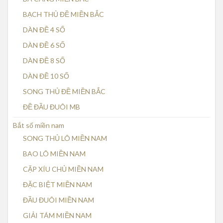
BẠCH THỦ ĐỀ MIỀN BẮC
DÀN ĐỀ 4 SỐ
DÀN ĐỀ 6 SỐ
DÀN ĐỀ 8 SỐ
DÀN ĐỀ 10 SỐ
SONG THỦ ĐỀ MIỀN BẮC
ĐỀ ĐẦU ĐUÔI MB
Bắt số miền nam
SONG THỦ LÔ MIỀN NAM
BAO LÔ MIỀN NAM
CẶP XÍU CHỦ MIỀN NAM
ĐẶC BIỆT MIỀN NAM
ĐẦU ĐUÔI MIỀN NAM
GIẢI TÁM MIỀN NAM