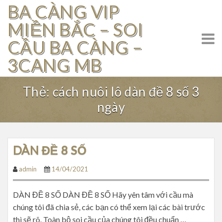
BA CÀNG VIP
Skip
to
MIỀN BẮC – SOI
content
CẦU BA CÀNG –
3CANG MB
Thẻ:
cách nuôi lô dàn đề 8 số 3
ngày
DÀN ĐỀ 8 SỐ
admin
14/04/2021
DÀN ĐỀ 8 SỐ DÀN ĐỀ 8 SỐ Hãy yên tâm với cầu mà
chúng tôi đã chia sẻ, các bạn có thể xem lại các bài trước
thì sẽ rõ. Toàn bộ soi cầu của chúng tôi đều chuẩn …