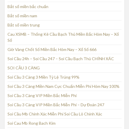
Bắt số miền bắc chuẩn
Bắt số miền nam
Bắt số miền trung
Cau XSMB – Thống Kê Cầu Bạch Thủ Miền Bắc Hôm Nay – Xổ
Số
Giờ Vàng Chốt Số Miền Bắc Hôm Nay – Xổ Số 666
Soi Cầu 24h – Soi Cầu 247 – Soi Cầu Bạch Thủ CHÍNH XÁC
SOI CẦU 3 CÀNG
Soi Cầu 3 Càng 3 Miền Tỷ Lệ Trúng 99%
Soi Cầu 3 Càng Miền Nam Cực Chuẩn Miễn Phí Hôm Nay 100%
Soi Cầu 3 Càng VIP Miền Bắc Miễn Phí
Soi Cầu 3 Càng VIP Miền Bắc Miễn Phí – Dự Đoán 247
Soi Cầu Mb Chính Xác Miễn Phí Soi Cầu Lô Chính Xác
Soi Cau Mb Rong Bach Kim