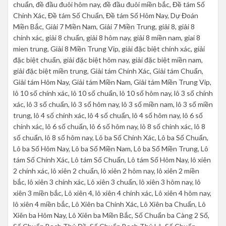
chuẩn, đề đầu đuôi hôm nay, đề đầu đuôi miền bắc, Đề tám Số
Chính Xác, Đề tám Số Chuẩn, Đề tám Số Hôm Nay, Dự Đoán
Miền Bắc, Giải 7 Miền Nam, Giải 7 Miền Trung, giải 8, giải 8
chính xác, giải 8 chuẩn, giải 8 hôm nay, giải 8 miền nam, giai 8
mien trung, Giải 8 Miền Trung Vip, giải đặc biệt chính xác, giải
đặc biệt chuẩn, giải đặc biệt hôm nay, giải đặc biệt miền nam,
giải đặc biệt miền trung, Giải tám Chính Xác, Giải tám Chuẩn,
Giải tám Hôm Nay, Giải tám Miền Nam, Giải tám Miền Trung Vip,
lô 10 số chính xác, lô 10 số chuẩn, lô 10 số hôm nay, lô 3 số chính
xác, lô 3 số chuẩn, lô 3 số hôm nay, lô 3 số miền nam, lô 3 số miền
trung, lô 4 số chính xác, lô 4 số chuẩn, lô 4 số hôm nay, lô 6 số
chính xác, lô 6 số chuẩn, lô 6 số hôm nay, lô 8 số chính xác, lô 8
số chuẩn, lô 8 số hôm nay, Lô ba Số Chính Xác, Lô ba Số Chuẩn,
Lô ba Số Hôm Nay, Lô ba Số Miền Nam, Lô ba Số Miền Trung, Lô
tám Số Chính Xác, Lô tám Số Chuẩn, Lô tám Số Hôm Nay, lô xiên
2 chính xác, lô xiên 2 chuẩn, lô xiên 2 hôm nay, lô xiên 2 miền
bắc, lô xiên 3 chính xác, Lô xiên 3 chuẩn, lô xiên 3 hôm nay, lô
xiên 3 miền bắc, Lô xiên 4, lô xiên 4 chính xác, Lô xiên 4 hôm nay,
lô xiên 4 miền bắc, Lô Xiên ba Chính Xác, Lô Xiên ba Chuẩn, Lô
Xiên ba Hôm Nay, Lô Xiên ba Miền Bắc, Số Chuẩn ba Càng 2 Số,