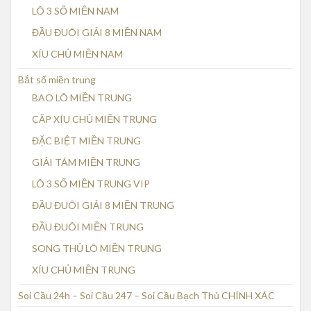
LÔ 3 SỐ MIỀN NAM
ĐẦU ĐUÔI GIẢI 8 MIỀN NAM
XÍU CHỦ MIỀN NAM
Bắt số miền trung
BAO LÔ MIỀN TRUNG
CẶP XÍU CHỦ MIỀN TRUNG
ĐẶC BIỆT MIỀN TRUNG
GIẢI TÁM MIỀN TRUNG
LÔ 3 SỐ MIỀN TRUNG VIP
ĐẦU ĐUÔI GIẢI 8 MIỀN TRUNG
ĐẦU ĐUÔI MIỀN TRUNG
SONG THỦ LÔ MIỀN TRUNG
XÍU CHỦ MIỀN TRUNG
Soi Cầu 24h – Soi Cầu 247 – Soi Cầu Bạch Thủ CHÍNH XÁC