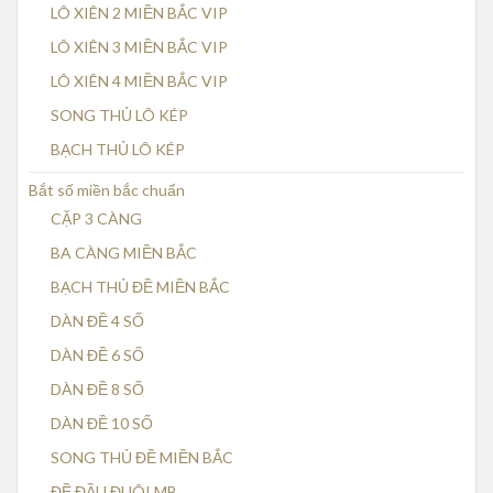
LÔ XIÊN 2 MIỀN BẮC VIP
LÔ XIÊN 3 MIỀN BẮC VIP
LÔ XIÊN 4 MIỀN BẮC VIP
SONG THỦ LÔ KÉP
BẠCH THỦ LÔ KÉP
Bắt số miền bắc chuẩn
CẶP 3 CÀNG
BA CÀNG MIỀN BẮC
BẠCH THỦ ĐỀ MIỀN BẮC
DÀN ĐỀ 4 SỐ
DÀN ĐỀ 6 SỐ
DÀN ĐỀ 8 SỐ
DÀN ĐỀ 10 SỐ
SONG THỦ ĐỀ MIỀN BẮC
ĐỀ ĐẦU ĐUÔI MB