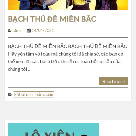
BẠCH THỦ ĐỀ MIỀN BẮC
admin
14/04/2021
BẠCH THỦ ĐỀ MIỀN BẮC BẠCH THỦ ĐỀ MIỀN BẮC
Hãy yên tâm với cầu mà chúng tôi đã chia sẻ, các bạn có
thể xem lại các bài trước thì sẽ rõ. Toàn bộ soi cầu của
chúng tôi …
Read more
Bắt số miền bắc chuẩn