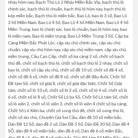
nháy hôm nay, Bạch Thủ Lô 2 Nháy Miền Bắc Vip, bạch thủ lô
chính xác, bạch thủ lô chuẩn, bạch thủ lô hôm nay, bạch thủ lô
kép miền bắc, Bạch thủ lô miền bắc, Bao Lô, bao lô 3 số, Bao Lô
3 Số Miền Nam, Bao Lô 4 Số, Bao Lô 4 Số Miền Nam, Bao Lô 4 Số
Miền Trung, bao lô chính xác, bao lô chuẩn, bao lô hôm nay, bao
lô miền nam, Bao lô miền trung, Bao Lô Miền Trung 3 Số, Cặp ba
Càng Miền Bắc Phát Lộc, cặp xíu chủ chính xác, cặp xíu chủ
chuẩn, cặp xỉu chủ hôm nay, cặp xíu chủ miền nam, cặp xíu chủ
miền trung, Cầu Cao Cấp, chốt số ba càng 2 số, chốt số bạch
thủ đề, chốt số bạch thủ lô, chốt số bạch thủ lô 2 nháy, chốt số
bao lô, chốt số cặp xỉu chủ, chốt số đề 10 số, chốt số đề 4 số,
chốt số đề 6 số, chốt số đề 8 số, chốt số đề đầu đuôi, Chốt Số
Đề tám Số, chốt số giải 8, chốt số giải đặc biệt, Chốt Số Giải
tám, chốt số lô 10 số, chốt số lô 3 số, chốt số lô 4 số, chốt số lô
6 số, chốt số lô 8 số, Chốt Số Lô ba Số, Chốt Số Lô tám Số, chốt
số lô xiên 2, chốt số lô xiên 3, chốt số lô xiên 4 chốt số ba càng,
Chốt Số Lô Xiên ba, chốt số song thủ đề, chốt số song thủ lô,
chốt số xỉu chủ, Chuyên Gia Soi Cầu, dàn đề 10 số miền bắc,
Dàn Đề 12 Số, dan đề 2 số, Dàn Đề 3 Số, Dàn Đề 30 Số, Dàn đề 4
SỐ, dàn đề 4 số miền bắc, dàn đề 6 số, Dàn đề 6 số miền Bắc,
dàn đề 8 số, dàn đề 8 số miền bắc, Dàn Đề tám Số Miền Bắc, dàn