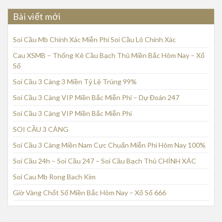
Bài viết mới
Soi Cầu Mb Chính Xác Miễn Phí Soi Cầu Lô Chính Xác
Cau XSMB – Thống Kê Cầu Bạch Thủ Miền Bắc Hôm Nay – Xổ
Số
Soi Cầu 3 Càng 3 Miền Tỷ Lệ Trúng 99%
Soi Cầu 3 Càng VIP Miền Bắc Miễn Phí – Dự Đoán 247
Soi Cầu 3 Càng VIP Miền Bắc Miễn Phí
SOI CẦU 3 CÀNG
Soi Cầu 3 Càng Miền Nam Cực Chuẩn Miễn Phí Hôm Nay 100%
Soi Cầu 24h – Soi Cầu 247 – Soi Cầu Bạch Thủ CHÍNH XÁC
Soi Cau Mb Rong Bach Kim
Giờ Vàng Chốt Số Miền Bắc Hôm Nay – Xổ Số 666