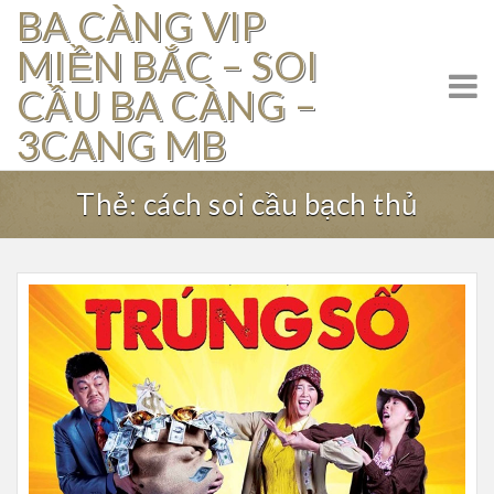
BA CÀNG VIP
Skip
to
MIỀN BẮC – SOI
content
CẦU BA CÀNG –
3CANG MB
Thẻ:
cách soi cầu bạch thủ