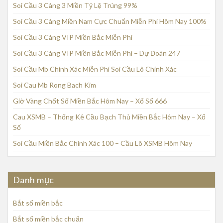
Soi Cầu 3 Càng 3 Miền Tỷ Lệ Trúng 99%
Soi Cầu 3 Càng Miền Nam Cực Chuẩn Miễn Phí Hôm Nay 100%
Soi Cầu 3 Càng VIP Miền Bắc Miễn Phí
Soi Cầu 3 Càng VIP Miền Bắc Miễn Phí – Dự Đoán 247
Soi Cầu Mb Chính Xác Miễn Phí Soi Cầu Lô Chính Xác
Soi Cau Mb Rong Bach Kim
Giờ Vàng Chốt Số Miền Bắc Hôm Nay – Xổ Số 666
Cau XSMB – Thống Kê Cầu Bạch Thủ Miền Bắc Hôm Nay – Xổ
Số
Soi Cầu Miền Bắc Chính Xác 100 – Cầu Lô XSMB Hôm Nay
Danh mục
Bắt số miền bắc
Bắt số miền bắc chuẩn