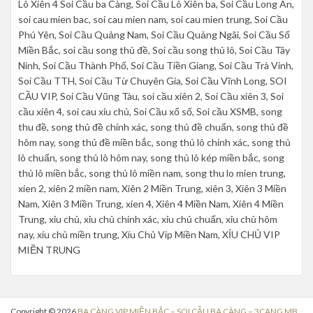
Lô Xiên 4 Soi Cầu ba Càng, Soi Cầu Lô Xiên ba, Soi Cầu Long An,
soi cau mien bac, soi cau mien nam, soi cau mien trung, Soi Cầu
Phú Yên, Soi Cầu Quảng Nam, Soi Cầu Quảng Ngãi, Soi Cầu Số
Miền Bắc, soi cầu song thủ đề, Soi cầu song thủ lô, Soi Cầu Tây
Ninh, Soi Cầu Thành Phố, Soi Cầu Tiền Giang, Soi Cầu Trà Vinh,
Soi Cầu TTH, Soi Cầu Từ Chuyên Gia, Soi Cầu Vĩnh Long, SOI
CẦU VIP, Soi Cầu Vũng Tàu, soi cầu xiên 2, Soi Cầu xiên 3, Soi
cầu xiên 4, soi cau xỉu chủ, Soi Cầu xổ số, Soi cầu XSMB, song
thu đề, song thủ đề chính xác, song thủ đề chuẩn, song thủ đề
hôm nay, song thủ đề miền bắc, song thủ lô chính xác, song thủ
lô chuẩn, song thủ lô hôm nay, song thủ lô kép miền bắc, song
thủ lô miền bắc, song thủ lô miền nam, song thu lo mien trung,
xien 2, xiên 2 miền nam, Xiên 2 Miền Trung, xiên 3, Xiên 3 Miền
Nam, Xiên 3 Miền Trung, xien 4, Xiên 4 Miền Nam, Xiên 4 Miền
Trung, xỉu chủ, xỉu chủ chính xác, xỉu chủ chuẩn, xỉu chủ hôm
nay, xíu chủ miền trung, Xíu Chủ Vip Miền Nam, XỈU CHỦ VIP
MIỀN TRUNG
Copyright © 2026
BA CÀNG VIP MIỀN BẮC – SOI CẦU BA CÀNG – 3CANG MB
.