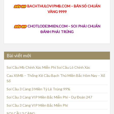
BACHTHULOVIPMB.COM – BÁN SỐ CHUẨN
VÀNG 9999
CHOTLODE3MIEN.COM – SOI PHẢI CHUẨN
ĐÁNH PHẢI TRÚNG
Bài viết mới
Soi Cầu Mb Chính Xác Miễn Phí Soi Cầu Lô Chính Xác
Cau XSMB – Thống Kê Cầu Bạch Thủ Miền Bắc Hôm Nay – Xổ
Số
Soi Cầu 3 Càng 3 Miền Tỷ Lệ Trúng 99%
Soi Cầu 3 Càng VIP Miền Bắc Miễn Phí – Dự Đoán 247
Soi Cầu 3 Càng VIP Miền Bắc Miễn Phí
SOI CẦU 3 CÀNG