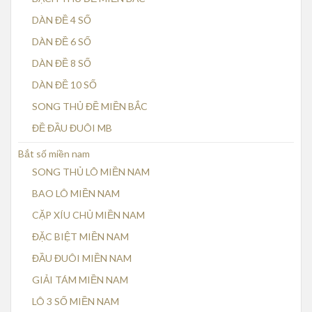
DÀN ĐỀ 4 SỐ
DÀN ĐỀ 6 SỐ
DÀN ĐỀ 8 SỐ
DÀN ĐỀ 10 SỐ
SONG THỦ ĐỀ MIỀN BẮC
ĐỀ ĐẦU ĐUÔI MB
Bắt số miền nam
SONG THỦ LÔ MIỀN NAM
BAO LÔ MIỀN NAM
CẶP XÍU CHỦ MIỀN NAM
ĐẶC BIỆT MIỀN NAM
ĐẦU ĐUÔI MIỀN NAM
GIẢI TÁM MIỀN NAM
LÔ 3 SỐ MIỀN NAM