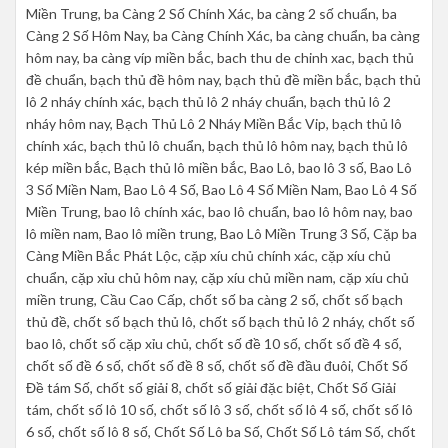
Miền Trung, ba Càng 2 Số Chính Xác, ba càng 2 số chuẩn, ba
Càng 2 Số Hôm Nay, ba Càng Chính Xác, ba càng chuẩn, ba càng
hôm nay, ba càng víp miền bắc, bach thu de chinh xac, bạch thủ
đề chuẩn, bạch thủ đề hôm nay, bạch thủ đề miền bắc, bạch thủ
lô 2 nháy chính xác, bạch thủ lô 2 nháy chuẩn, bạch thủ lô 2
nháy hôm nay, Bạch Thủ Lô 2 Nháy Miền Bắc Vip, bạch thủ lô
chính xác, bạch thủ lô chuẩn, bạch thủ lô hôm nay, bạch thủ lô
kép miền bắc, Bạch thủ lô miền bắc, Bao Lô, bao lô 3 số, Bao Lô
3 Số Miền Nam, Bao Lô 4 Số, Bao Lô 4 Số Miền Nam, Bao Lô 4 Số
Miền Trung, bao lô chính xác, bao lô chuẩn, bao lô hôm nay, bao
lô miền nam, Bao lô miền trung, Bao Lô Miền Trung 3 Số, Cặp ba
Càng Miền Bắc Phát Lộc, cặp xíu chủ chính xác, cặp xíu chủ
chuẩn, cặp xỉu chủ hôm nay, cặp xíu chủ miền nam, cặp xíu chủ
miền trung, Cầu Cao Cấp, chốt số ba càng 2 số, chốt số bạch
thủ đề, chốt số bạch thủ lô, chốt số bạch thủ lô 2 nháy, chốt số
bao lô, chốt số cặp xỉu chủ, chốt số đề 10 số, chốt số đề 4 số,
chốt số đề 6 số, chốt số đề 8 số, chốt số đề đầu đuôi, Chốt Số
Đề tám Số, chốt số giải 8, chốt số giải đặc biệt, Chốt Số Giải
tám, chốt số lô 10 số, chốt số lô 3 số, chốt số lô 4 số, chốt số lô
6 số, chốt số lô 8 số, Chốt Số Lô ba Số, Chốt Số Lô tám Số, chốt