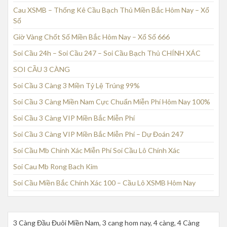
Cau XSMB – Thống Kê Cầu Bạch Thủ Miền Bắc Hôm Nay – Xổ
Số
Giờ Vàng Chốt Số Miền Bắc Hôm Nay – Xổ Số 666
Soi Cầu 24h – Soi Cầu 247 – Soi Cầu Bạch Thủ CHÍNH XÁC
SOI CẦU 3 CÀNG
Soi Cầu 3 Càng 3 Miền Tỷ Lệ Trúng 99%
Soi Cầu 3 Càng Miền Nam Cực Chuẩn Miễn Phí Hôm Nay 100%
Soi Cầu 3 Càng VIP Miền Bắc Miễn Phí
Soi Cầu 3 Càng VIP Miền Bắc Miễn Phí – Dự Đoán 247
Soi Cầu Mb Chính Xác Miễn Phí Soi Cầu Lô Chính Xác
Soi Cau Mb Rong Bach Kim
Soi Cầu Miền Bắc Chính Xác 100 – Cầu Lô XSMB Hôm Nay
3 Càng Đầu Đuôi Miền Nam, 3 cang hom nay, 4 càng, 4 Càng