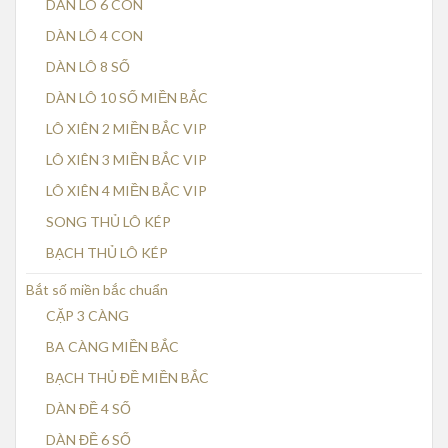
DÀN LÔ 6 CON
DÀN LÔ 4 CON
DÀN LÔ 8 SỐ
DÀN LÔ 10 SỐ MIỀN BẮC
LÔ XIÊN 2 MIỀN BẮC VIP
LÔ XIÊN 3 MIỀN BẮC VIP
LÔ XIÊN 4 MIỀN BẮC VIP
SONG THỦ LÔ KÉP
BẠCH THỦ LÔ KÉP
Bắt số miền bắc chuẩn
CẶP 3 CÀNG
BA CÀNG MIỀN BẮC
BẠCH THỦ ĐỀ MIỀN BẮC
DÀN ĐỀ 4 SỐ
DÀN ĐỀ 6 SỐ