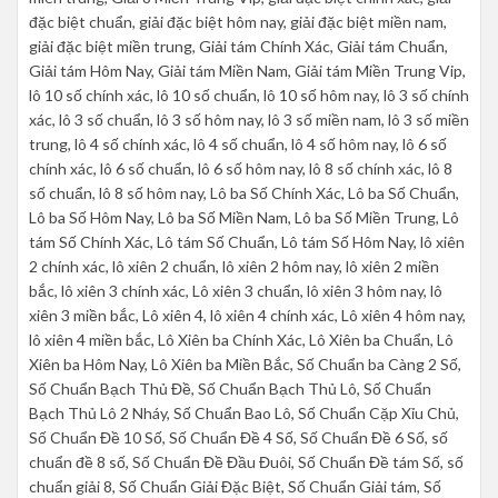
đặc biệt chuẩn, giải đặc biệt hôm nay, giải đặc biệt miền nam,
giải đặc biệt miền trung, Giải tám Chính Xác, Giải tám Chuẩn,
Giải tám Hôm Nay, Giải tám Miền Nam, Giải tám Miền Trung Vip,
lô 10 số chính xác, lô 10 số chuẩn, lô 10 số hôm nay, lô 3 số chính
xác, lô 3 số chuẩn, lô 3 số hôm nay, lô 3 số miền nam, lô 3 số miền
trung, lô 4 số chính xác, lô 4 số chuẩn, lô 4 số hôm nay, lô 6 số
chính xác, lô 6 số chuẩn, lô 6 số hôm nay, lô 8 số chính xác, lô 8
số chuẩn, lô 8 số hôm nay, Lô ba Số Chính Xác, Lô ba Số Chuẩn,
Lô ba Số Hôm Nay, Lô ba Số Miền Nam, Lô ba Số Miền Trung, Lô
tám Số Chính Xác, Lô tám Số Chuẩn, Lô tám Số Hôm Nay, lô xiên
2 chính xác, lô xiên 2 chuẩn, lô xiên 2 hôm nay, lô xiên 2 miền
bắc, lô xiên 3 chính xác, Lô xiên 3 chuẩn, lô xiên 3 hôm nay, lô
xiên 3 miền bắc, Lô xiên 4, lô xiên 4 chính xác, Lô xiên 4 hôm nay,
lô xiên 4 miền bắc, Lô Xiên ba Chính Xác, Lô Xiên ba Chuẩn, Lô
Xiên ba Hôm Nay, Lô Xiên ba Miền Bắc, Số Chuẩn ba Càng 2 Số,
Số Chuẩn Bạch Thủ Đề, Số Chuẩn Bạch Thủ Lô, Số Chuẩn
Bạch Thủ Lô 2 Nháy, Số Chuẩn Bao Lô, Số Chuẩn Cặp Xỉu Chủ,
Số Chuẩn Đề 10 Số, Số Chuẩn Đề 4 Số, Số Chuẩn Đề 6 Số, số
chuẩn đề 8 số, Số Chuẩn Đề Đầu Đuôi, Số Chuẩn Đề tám Số, số
chuẩn giải 8, Số Chuẩn Giải Đặc Biệt, Số Chuẩn Giải tám, Số