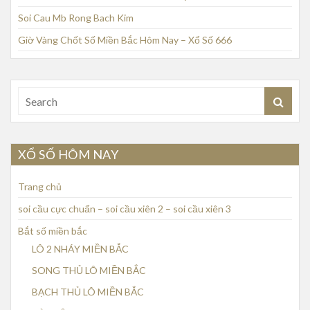
Soi Cau Mb Rong Bach Kim
Giờ Vàng Chốt Số Miền Bắc Hôm Nay – Xổ Số 666
XỔ SỐ HÔM NAY
Trang chủ
soi cầu cực chuẩn – soi cầu xiên 2 – soi cầu xiên 3
Bắt số miền bắc
LÔ 2 NHÁY MIỀN BẮC
SONG THỦ LÔ MIỀN BẮC
BẠCH THỦ LÔ MIỀN BẮC