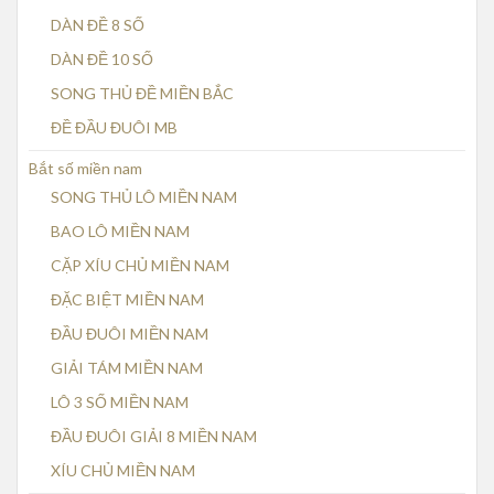
DÀN ĐỀ 8 SỐ
DÀN ĐỀ 10 SỐ
SONG THỦ ĐỀ MIỀN BẮC
ĐỀ ĐẦU ĐUÔI MB
Bắt số miền nam
SONG THỦ LÔ MIỀN NAM
BAO LÔ MIỀN NAM
CẶP XÍU CHỦ MIỀN NAM
ĐẶC BIỆT MIỀN NAM
ĐẦU ĐUÔI MIỀN NAM
GIẢI TÁM MIỀN NAM
LÔ 3 SỐ MIỀN NAM
ĐẦU ĐUÔI GIẢI 8 MIỀN NAM
XÍU CHỦ MIỀN NAM