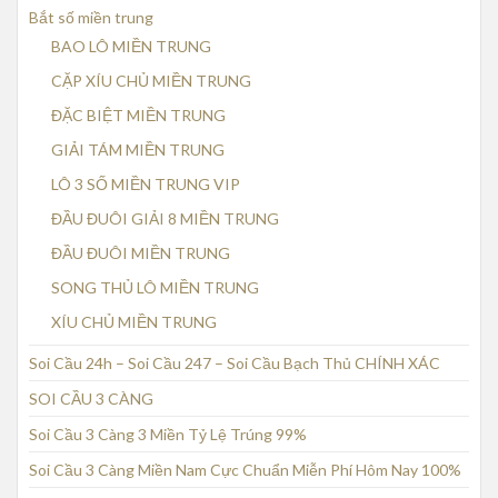
Bắt số miền trung
BAO LÔ MIỀN TRUNG
CẶP XÍU CHỦ MIỀN TRUNG
ĐẶC BIỆT MIỀN TRUNG
GIẢI TÁM MIỀN TRUNG
LÔ 3 SỐ MIỀN TRUNG VIP
ĐẦU ĐUÔI GIẢI 8 MIỀN TRUNG
ĐẦU ĐUÔI MIỀN TRUNG
SONG THỦ LÔ MIỀN TRUNG
XÍU CHỦ MIỀN TRUNG
Soi Cầu 24h – Soi Cầu 247 – Soi Cầu Bạch Thủ CHÍNH XÁC
SOI CẦU 3 CÀNG
Soi Cầu 3 Càng 3 Miền Tỷ Lệ Trúng 99%
Soi Cầu 3 Càng Miền Nam Cực Chuẩn Miễn Phí Hôm Nay 100%