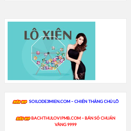
SOILODE3MIEN.COM – CHIẾN THẮNG CHỦ LÔ
BACHTHULOVIPMB.COM – BÁN SỐ CHUẨN
VÀNG 9999