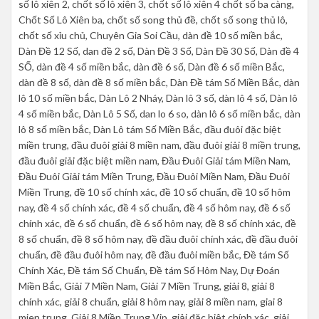
số lô xiên 2, chốt số lô xiên 3, chốt số lô xiên 4 chốt số ba càng,
Chốt Số Lô Xiên ba, chốt số song thủ đề, chốt số song thủ lô,
chốt số xỉu chủ, Chuyên Gia Soi Cầu, dàn đề 10 số miền bắc,
Dàn Đề 12 Số, dan đề 2 số, Dàn Đề 3 Số, Dàn Đề 30 Số, Dàn đề 4
SỐ, dàn đề 4 số miền bắc, dàn đề 6 số, Dàn đề 6 số miền Bắc,
dàn đề 8 số, dàn đề 8 số miền bắc, Dàn Đề tám Số Miền Bắc, dàn
lô 10 số miền bắc, Dàn Lô 2 Nháy, Dàn lô 3 số, dàn lô 4 số, Dàn lô
4 số miền bắc, Dàn Lô 5 Số, dan lo 6 so, dàn lô 6 số miền bắc, dàn
lô 8 số miền bắc, Dàn Lô tám Số Miền Bắc, đầu đuôi đặc biệt
miền trung, đầu đuôi giải 8 miền nam, đầu đuôi giải 8 miền trung,
đầu đuôi giải đặc biệt miền nam, Đầu Đuôi Giải tám Miền Nam,
Đầu Đuôi Giải tám Miền Trung, Đầu Đuôi Miền Nam, Đầu Đuôi
Miền Trung, đề 10 số chính xác, đề 10 số chuẩn, đề 10 số hôm
nay, đề 4 số chính xác, đề 4 số chuẩn, đề 4 số hôm nay, đề 6 số
chính xác, đề 6 số chuẩn, đề 6 số hôm nay, đề 8 số chính xác, đề
8 số chuẩn, đề 8 số hôm nay, đề đầu đuôi chính xác, đề đầu đuôi
chuẩn, đề đầu đuôi hôm nay, đề đầu đuôi miền bắc, Đề tám Số
Chính Xác, Đề tám Số Chuẩn, Đề tám Số Hôm Nay, Dự Đoán
Miền Bắc, Giải 7 Miền Nam, Giải 7 Miền Trung, giải 8, giải 8
chính xác, giải 8 chuẩn, giải 8 hôm nay, giải 8 miền nam, giai 8
mien trung, Giải 8 Miền Trung Vip, giải đặc biệt chính xác, giải