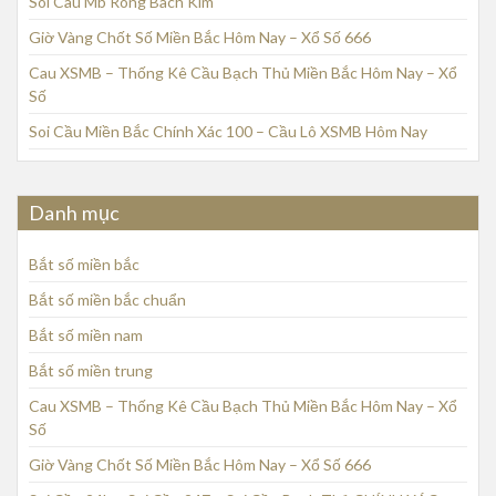
Soi Cau Mb Rong Bach Kim
Giờ Vàng Chốt Số Miền Bắc Hôm Nay – Xổ Số 666
Cau XSMB – Thống Kê Cầu Bạch Thủ Miền Bắc Hôm Nay – Xổ
Số
Soi Cầu Miền Bắc Chính Xác 100 – Cầu Lô XSMB Hôm Nay
Danh mục
Bắt số miền bắc
Bắt số miền bắc chuẩn
Bắt số miền nam
Bắt số miền trung
Cau XSMB – Thống Kê Cầu Bạch Thủ Miền Bắc Hôm Nay – Xổ
Số
Giờ Vàng Chốt Số Miền Bắc Hôm Nay – Xổ Số 666