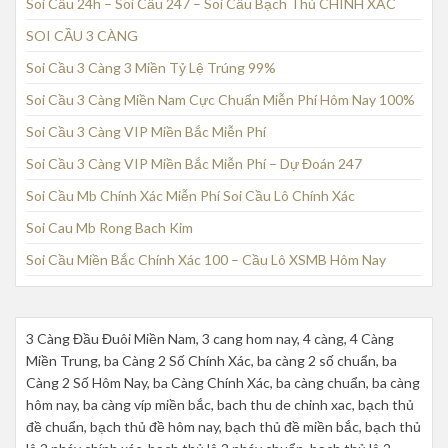
Soi Cầu 24h – Soi Cầu 247 – Soi Cầu Bạch Thủ CHÍNH XÁC
SOI CẦU 3 CÀNG
Soi Cầu 3 Càng 3 Miền Tỷ Lệ Trúng 99%
Soi Cầu 3 Càng Miền Nam Cực Chuẩn Miễn Phí Hôm Nay 100%
Soi Cầu 3 Càng VIP Miền Bắc Miễn Phí
Soi Cầu 3 Càng VIP Miền Bắc Miễn Phí – Dự Đoán 247
Soi Cầu Mb Chính Xác Miễn Phí Soi Cầu Lô Chính Xác
Soi Cau Mb Rong Bach Kim
Soi Cầu Miền Bắc Chính Xác 100 – Cầu Lô XSMB Hôm Nay
3 Càng Đầu Đuôi Miền Nam, 3 cang hom nay, 4 càng, 4 Càng
Miền Trung, ba Càng 2 Số Chính Xác, ba càng 2 số chuẩn, ba
Càng 2 Số Hôm Nay, ba Càng Chính Xác, ba càng chuẩn, ba càng
hôm nay, ba càng víp miền bắc, bach thu de chinh xac, bạch thủ
đề chuẩn, bạch thủ đề hôm nay, bạch thủ đề miền bắc, bạch thủ