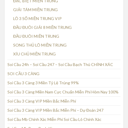
ĐẶC BIỆT MIỀN TRUNG
GIẢI TÁM MIỀN TRUNG
LÔ 3 SỐ MIỀN TRUNG VIP
ĐẦU ĐUÔI GIẢI 8 MIỀN TRUNG
ĐẦU ĐUÔI MIỀN TRUNG
SONG THỦ LÔ MIỀN TRUNG
XÍU CHỦ MIỀN TRUNG
Soi Cầu 24h – Soi Cầu 247 – Soi Cầu Bạch Thủ CHÍNH XÁC
SOI CẦU 3 CÀNG
Soi Cầu 3 Càng 3 Miền Tỷ Lệ Trúng 99%
Soi Cầu 3 Càng Miền Nam Cực Chuẩn Miễn Phí Hôm Nay 100%
Soi Cầu 3 Càng VIP Miền Bắc Miễn Phí
Soi Cầu 3 Càng VIP Miền Bắc Miễn Phí – Dự Đoán 247
Soi Cầu Mb Chính Xác Miễn Phí Soi Cầu Lô Chính Xác