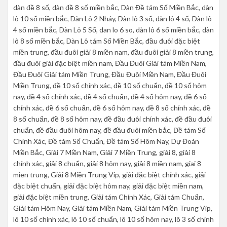
dàn đề 8 số, dàn đề 8 số miền bắc, Dàn Đề tám Số Miền Bắc, dàn
lô 10 số miền bắc, Dàn Lô 2 Nháy, Dàn lô 3 số, dàn lô 4 số, Dàn lô
4 số miền bắc, Dàn Lô 5 Số, dan lo 6 so, dàn lô 6 số miền bắc, dàn
lô 8 số miền bắc, Dàn Lô tám Số Miền Bắc, đầu đuôi đặc biệt
miền trung, đầu đuôi giải 8 miền nam, đầu đuôi giải 8 miền trung,
đầu đuôi giải đặc biệt miền nam, Đầu Đuôi Giải tám Miền Nam,
Đầu Đuôi Giải tám Miền Trung, Đầu Đuôi Miền Nam, Đầu Đuôi
Miền Trung, đề 10 số chính xác, đề 10 số chuẩn, đề 10 số hôm
nay, đề 4 số chính xác, đề 4 số chuẩn, đề 4 số hôm nay, đề 6 số
chính xác, đề 6 số chuẩn, đề 6 số hôm nay, đề 8 số chính xác, đề
8 số chuẩn, đề 8 số hôm nay, đề đầu đuôi chính xác, đề đầu đuôi
chuẩn, đề đầu đuôi hôm nay, đề đầu đuôi miền bắc, Đề tám Số
Chính Xác, Đề tám Số Chuẩn, Đề tám Số Hôm Nay, Dự Đoán
Miền Bắc, Giải 7 Miền Nam, Giải 7 Miền Trung, giải 8, giải 8
chính xác, giải 8 chuẩn, giải 8 hôm nay, giải 8 miền nam, giai 8
mien trung, Giải 8 Miền Trung Vip, giải đặc biệt chính xác, giải
đặc biệt chuẩn, giải đặc biệt hôm nay, giải đặc biệt miền nam,
giải đặc biệt miền trung, Giải tám Chính Xác, Giải tám Chuẩn,
Giải tám Hôm Nay, Giải tám Miền Nam, Giải tám Miền Trung Vip,
lô 10 số chính xác, lô 10 số chuẩn, lô 10 số hôm nay, lô 3 số chính