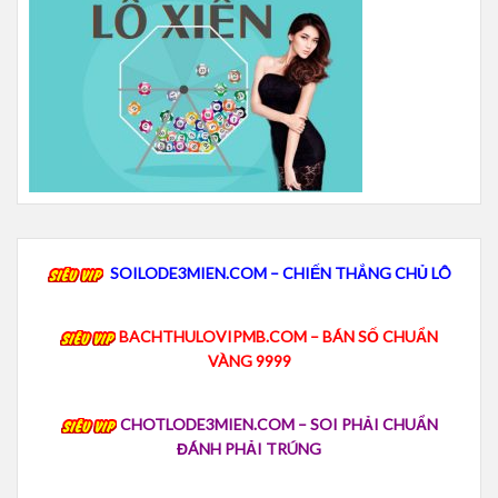
SOILODE3MIEN.COM – CHIẾN THẮNG CHỦ LÔ
BACHTHULOVIPMB.COM – BÁN SỐ CHUẨN
VÀNG 9999
CHOTLODE3MIEN.COM – SOI PHẢI CHUẨN
ĐÁNH PHẢI TRÚNG