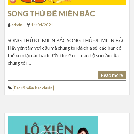
SONG THỦ ĐỀ MIỀN BẮC
admin
14/04/2021
SONG THỦ ĐỀ MIỀN BẮC SONG THỦ ĐỀ MIỀN BẮC
Hãy yên tâm với cầu mà chúng tôi đã chia sẻ, các bạn có
thể xem lại các bài trước thì sẽ rõ. Toàn bộ soi cầu của
chúng tôi …
Read more
Bắt số miền bắc chuẩn