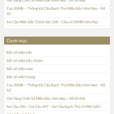
Giờ Vàng Chốt Số Miền Bắc Hôm Nay – Xổ Số 666
Cau XSMB – Thống Kê Cầu Bạch Thủ Miền Bắc Hôm Nay – Xổ
Số
Soi Cầu Miền Bắc Chính Xác 100 – Cầu Lô XSMB Hôm Nay
Danh mục
Bắt số miền bắc
Bắt số miền bắc chuẩn
Bắt số miền nam
Bắt số miền trung
Cau XSMB – Thống Kê Cầu Bạch Thủ Miền Bắc Hôm Nay – Xổ
Số
Giờ Vàng Chốt Số Miền Bắc Hôm Nay – Xổ Số 666
Soi Cầu 24h – Soi Cầu 247 – Soi Cầu Bạch Thủ CHÍNH XÁC