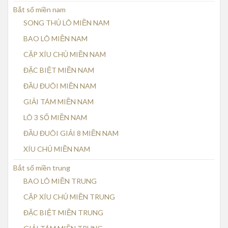
Bắt số miền nam
SONG THỦ LÔ MIỀN NAM
BAO LÔ MIỀN NAM
CẶP XÍU CHỦ MIỀN NAM
ĐẶC BIỆT MIỀN NAM
ĐẦU ĐUÔI MIỀN NAM
GIẢI TÁM MIỀN NAM
LÔ 3 SỐ MIỀN NAM
ĐẦU ĐUÔI GIẢI 8 MIỀN NAM
XÍU CHỦ MIỀN NAM
Bắt số miền trung
BAO LÔ MIỀN TRUNG
CẶP XÍU CHỦ MIỀN TRUNG
ĐẶC BIỆT MIỀN TRUNG