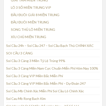
GIẢI TÁM MIỀN TRUNG
LÔ 3 SỐ MIỀN TRUNG VIP
ĐẦU ĐUÔI GIẢI 8 MIỀN TRUNG
ĐẦU ĐUÔI MIỀN TRUNG
SONG THỦ LÔ MIỀN TRUNG
XÍU CHỦ MIỀN TRUNG
Soi Cầu 24h – Soi Cầu 247 – Soi Cầu Bạch Thủ CHÍNH XÁC
SOI CẦU 3 CÀNG
Soi Cầu 3 Càng 3 Miền Tỷ Lệ Trúng 99%
Soi Cầu 3 Càng Miền Nam Cực Chuẩn Miễn Phí Hôm Nay 100%
Soi Cầu 3 Càng VIP Miền Bắc Miễn Phí
Soi Cầu 3 Càng VIP Miền Bắc Miễn Phí – Dự Đoán 247
Soi Cầu Mb Chính Xác Miễn Phí Soi Cầu Lô Chính Xác
Soi Cau Mb Rong Bach Kim