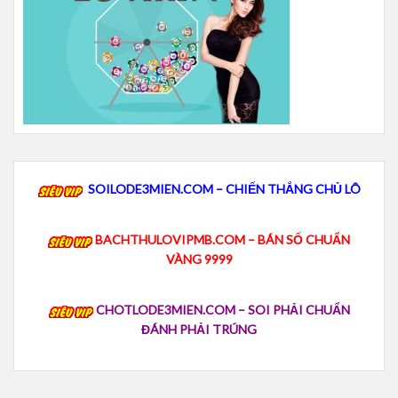
SOILODE3MIEN.COM – CHIẾN THẮNG CHỦ LÔ
BACHTHULOVIPMB.COM – BÁN SỐ CHUẨN
VÀNG 9999
CHOTLODE3MIEN.COM – SOI PHẢI CHUẨN
ĐÁNH PHẢI TRÚNG