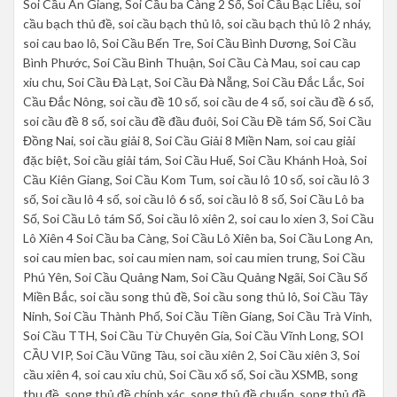
Soi Cầu An Giang, Soi Cầu ba Càng 2 Số, Soi Cầu Bạc Liêu, soi
cầu bạch thủ đề, soi cầu bạch thủ lô, soi cầu bạch thủ lô 2 nháy,
soi cau bao lô, Soi Cầu Bến Tre, Soi Cầu Bình Dương, Soi Cầu
Bình Phước, Soi Cầu Bình Thuận, Soi Cầu Cà Mau, soi cau cap
xiu chu, Soi Cầu Đà Lạt, Soi Cầu Đà Nẵng, Soi Cầu Đắc Lắc, Soi
Cầu Đắc Nông, soi cầu đề 10 số, soi cầu de 4 số, soi cầu đề 6 số,
soi cầu đề 8 số, soi cầu đề đầu đuôi, Soi Cầu Đề tám Số, Soi Cầu
Đồng Nai, soi cầu giải 8, Soi Cầu Giải 8 Miền Nam, soi cau giải
đặc biệt, Soi cầu giải tám, Soi Cầu Huế, Soi Cầu Khánh Hoà, Soi
Cầu Kiên Giang, Soi Cầu Kom Tum, soi cầu lô 10 số, soi cầu lô 3
số, Soi cầu lô 4 số, soi cầu lô 6 số, soi cầu lô 8 số, Soi Cầu Lô ba
Số, Soi Cầu Lô tám Số, Soi cầu lô xiên 2, soi cau lo xien 3, Soi Cầu
Lô Xiên 4 Soi Cầu ba Càng, Soi Cầu Lô Xiên ba, Soi Cầu Long An,
soi cau mien bac, soi cau mien nam, soi cau mien trung, Soi Cầu
Phú Yên, Soi Cầu Quảng Nam, Soi Cầu Quảng Ngãi, Soi Cầu Số
Miền Bắc, soi cầu song thủ đề, Soi cầu song thủ lô, Soi Cầu Tây
Ninh, Soi Cầu Thành Phố, Soi Cầu Tiền Giang, Soi Cầu Trà Vinh,
Soi Cầu TTH, Soi Cầu Từ Chuyên Gia, Soi Cầu Vĩnh Long, SOI
CẦU VIP, Soi Cầu Vũng Tàu, soi cầu xiên 2, Soi Cầu xiên 3, Soi
cầu xiên 4, soi cau xỉu chủ, Soi Cầu xổ số, Soi cầu XSMB, song
thu đề, song thủ đề chính xác, song thủ đề chuẩn, song thủ đề