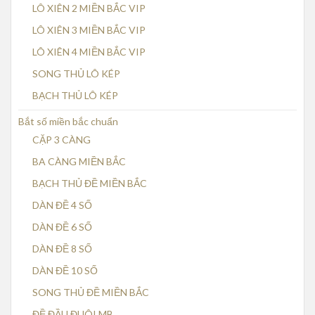
LÔ XIÊN 2 MIỀN BẮC VIP
LÔ XIÊN 3 MIỀN BẮC VIP
LÔ XIÊN 4 MIỀN BẮC VIP
SONG THỦ LÔ KÉP
BẠCH THỦ LÔ KÉP
Bắt số miền bắc chuẩn
CẶP 3 CÀNG
BA CÀNG MIỀN BẮC
BẠCH THỦ ĐỀ MIỀN BẮC
DÀN ĐỀ 4 SỐ
DÀN ĐỀ 6 SỐ
DÀN ĐỀ 8 SỐ
DÀN ĐỀ 10 SỐ
SONG THỦ ĐỀ MIỀN BẮC
ĐỀ ĐẦU ĐUÔI MB