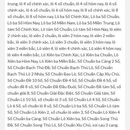
trung, lô 4 số chính xác, lô 4 số chuẩn, lô 4 số hôm nay, lô 6 số
chính xác, lô 6 số chuẩn, lô 6 số hôm nay, lô 8 số chính xác, lô 8
số chuẩn, lô 8 số hôm nay, Lô ba Số Chính Xác, Lô ba Số Chuẩn,
Lô ba Số Hôm Nay, Lô ba Số Miền Nam, Lô ba Số Miền Trung, Lô
tám Số Chính Xác, Lô tám Số Chuẩn, Lô tám Số Hôm Nay, lô xiên
2 chính xác, lô xiên 2 chuẩn, lô xiên 2 hôm nay, lô xiên 2 miền
bắc, lô xiên 3 chính xác, Lô xiên 3 chuẩn, lô xiên 3 hôm nay, lô
xiên 3 miền bắc, Lô xiên 4, lô xiên 4 chính xác, Lô xiên 4 hôm nay,
lô xiên 4 miền bắc, Lô Xiên ba Chính Xác, Lô Xiên ba Chuẩn, Lô
Xiên ba Hôm Nay, Lô Xiên ba Miền Bắc, Số Chuẩn ba Càng 2 Số,
Số Chuẩn Bạch Thủ Đề, Số Chuẩn Bạch Thủ Lô, Số Chuẩn
Bạch Thủ Lô 2 Nháy, Số Chuẩn Bao Lô, Số Chuẩn Cặp Xỉu Chủ,
Số Chuẩn Đề 10 Số, Số Chuẩn Đề 4 Số, Số Chuẩn Đề 6 Số, số
chuẩn đề 8 số, Số Chuẩn Đề Đầu Đuôi, Số Chuẩn Đề tám Số, số
chuẩn giải 8, Số Chuẩn Giải Đặc Biệt, Số Chuẩn Giải tám, Số
Chuẩn Lô 10 Số, số chuẩn lô 3 số, Số Chuẩn Lô 4 Số, Số Chuẩn
Lô 6 Số, số chuẩn lô 8 số, Số Chuẩn Lô ba Số, Số Chuẩn Lô tám
Số, Số Chuẩn Lô Xiên 2, số chuẩn lô xiên 3, Số Chuẩn Lô Xiên 4
Số Chuẩn ba Càng, Số Chuẩn Lô Xiên ba, Số Chuẩn Song Thủ
Đề, Số Chuẩn Song Thủ Lô, Số Chuẩn Xỉu Chủ, soi cau 3 cang,