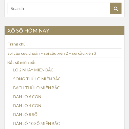
XỔ SỐ HÔM NAY
Trang chủ
soi cầu cực chuẩn – soi cầu xiên 2 – soi cầu xiên 3
Bắt số miền bắc
LÔ 2 NHÁY MIỀN BẮC
SONG THỦ LÔ MIỀN BẮC
BẠCH THỦ LÔ MIỀN BẮC
DÀN LÔ 6 CON
DÀN LÔ 4 CON
DÀN LÔ 8 SỐ
DÀN LÔ 10 SỐ MIỀN BẮC