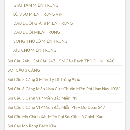
GIẢI TÁM MIỀN TRUNG
LÔ 3 SỐ MIỀN TRUNG VIP
ĐẦU ĐUÔI GIẢI 8 MIỀN TRUNG
ĐẦU ĐUÔI MIỀN TRUNG
SONG THỦ LÔ MIỀN TRUNG
XÍU CHỦ MIỀN TRUNG
Soi Cầu 24h – Soi Cầu 247 – Soi Cầu Bạch Thủ CHÍNH XÁC
SOI CẦU 3 CÀNG
Soi Cầu 3 Càng 3 Miền Tỷ Lệ Trúng 99%
Soi Cầu 3 Càng Miền Nam Cực Chuẩn Miễn Phí Hôm Nay 100%
Soi Cầu 3 Càng VIP Miền Bắc Miễn Phí
Soi Cầu 3 Càng VIP Miền Bắc Miễn Phí – Dự Đoán 247
Soi Cầu Mb Chính Xác Miễn Phí Soi Cầu Lô Chính Xác
Soi Cau Mb Rong Bach Kim