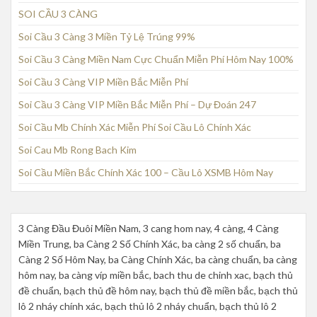
SOI CẦU 3 CÀNG
Soi Cầu 3 Càng 3 Miền Tỷ Lệ Trúng 99%
Soi Cầu 3 Càng Miền Nam Cực Chuẩn Miễn Phí Hôm Nay 100%
Soi Cầu 3 Càng VIP Miền Bắc Miễn Phí
Soi Cầu 3 Càng VIP Miền Bắc Miễn Phí – Dự Đoán 247
Soi Cầu Mb Chính Xác Miễn Phí Soi Cầu Lô Chính Xác
Soi Cau Mb Rong Bach Kim
Soi Cầu Miền Bắc Chính Xác 100 – Cầu Lô XSMB Hôm Nay
3 Càng Đầu Đuôi Miền Nam, 3 cang hom nay, 4 càng, 4 Càng
Miền Trung, ba Càng 2 Số Chính Xác, ba càng 2 số chuẩn, ba
Càng 2 Số Hôm Nay, ba Càng Chính Xác, ba càng chuẩn, ba càng
hôm nay, ba càng víp miền bắc, bach thu de chinh xac, bạch thủ
đề chuẩn, bạch thủ đề hôm nay, bạch thủ đề miền bắc, bạch thủ
lô 2 nháy chính xác, bạch thủ lô 2 nháy chuẩn, bạch thủ lô 2