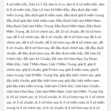
4 số miền bắc, Dàn Lô 5 Số, dan lo 6 so, dàn lô 6 số miền bắc, dàn
lô 8 số miền bắc, Dàn Lô tám Số Miền Bắc, đầu đuôi đặc biệt
miền trung, đầu đuôi giải 8 miền nam, đầu đuôi giải 8 miền trung,
đầu đuôi giải đặc biệt miền nam, Đầu Đuôi Giải tám Miền Nam,
Đầu Đuôi Giải tám Miền Trung, Đầu Đuôi Miền Nam, Đầu Đuôi
Miền Trung, đề 10 số chính xác, đề 10 số chuẩn, đề 10 số hôm
nay, đề 4 số chính xác, đề 4 số chuẩn, đề 4 số hôm nay, đề 6 số
chính xác, đề 6 số chuẩn, đề 6 số hôm nay, đề 8 số chính xác, đề
8 số chuẩn, đề 8 số hôm nay, đề đầu đuôi chính xác, đề đầu đuôi
chuẩn, đề đầu đuôi hôm nay, đề đầu đuôi miền bắc, Đề tám Số
Chính Xác, Đề tám Số Chuẩn, Đề tám Số Hôm Nay, Dự Đoán
Miền Bắc, Giải 7 Miền Nam, Giải 7 Miền Trung, giải 8, giải 8
chính xác, giải 8 chuẩn, giải 8 hôm nay, giải 8 miền nam, giai 8
mien trung, Giải 8 Miền Trung Vip, giải đặc biệt chính xác, giải
đặc biệt chuẩn, giải đặc biệt hôm nay, giải đặc biệt miền nam,
giải đặc biệt miền trung, Giải tám Chính Xác, Giải tám Chuẩn,
Giải tám Hôm Nay, Giải tám Miền Nam, Giải tám Miền Trung Vip,
lô 10 số chính xác, lô 10 số chuẩn, lô 10 số hôm nay, lô 3 số chính
xác, lô 3 số chuẩn, lô 3 số hôm nay, lô 3 số miền nam, lô 3 số miền
trung, lô 4 số chính xác, lô 4 số chuẩn, lô 4 số hôm nay, lô 6 số