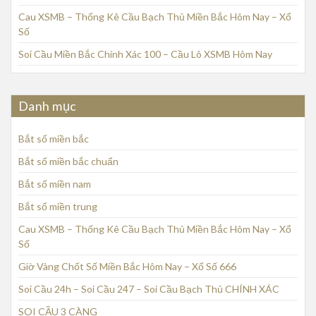
Cau XSMB – Thống Kê Cầu Bạch Thủ Miền Bắc Hôm Nay – Xổ
Số
Soi Cầu Miền Bắc Chính Xác 100 – Cầu Lô XSMB Hôm Nay
Danh mục
Bắt số miền bắc
Bắt số miền bắc chuẩn
Bắt số miền nam
Bắt số miền trung
Cau XSMB – Thống Kê Cầu Bạch Thủ Miền Bắc Hôm Nay – Xổ
Số
Giờ Vàng Chốt Số Miền Bắc Hôm Nay – Xổ Số 666
Soi Cầu 24h – Soi Cầu 247 – Soi Cầu Bạch Thủ CHÍNH XÁC
SOI CẦU 3 CÀNG