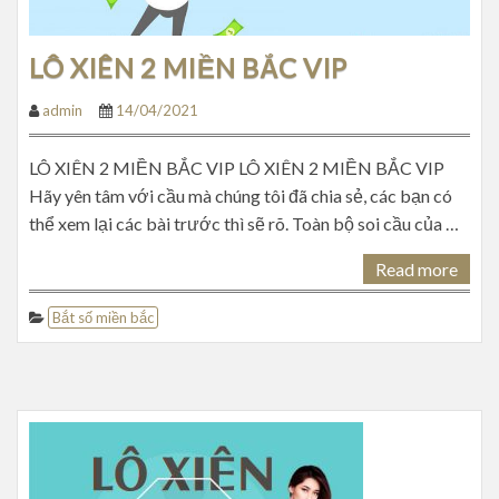
LÔ XIÊN 2 MIỀN BẮC VIP
admin
14/04/2021
LÔ XIÊN 2 MIỀN BẮC VIP LÔ XIÊN 2 MIỀN BẮC VIP
Hãy yên tâm với cầu mà chúng tôi đã chia sẻ, các bạn có
thể xem lại các bài trước thì sẽ rõ. Toàn bộ soi cầu của …
Read more
Bắt số miền bắc