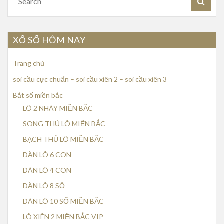
XỔ SỐ HÔM NAY
Trang chủ
soi cầu cực chuẩn – soi cầu xiên 2 – soi cầu xiên 3
Bắt số miền bắc
LÔ 2 NHÁY MIỀN BẮC
SONG THỦ LÔ MIỀN BẮC
BẠCH THỦ LÔ MIỀN BẮC
DÀN LÔ 6 CON
DÀN LÔ 4 CON
DÀN LÔ 8 SỐ
DÀN LÔ 10 SỐ MIỀN BẮC
LÔ XIÊN 2 MIỀN BẮC VIP