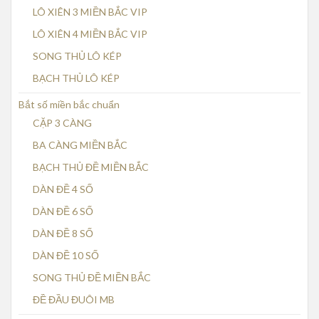
LÔ XIÊN 3 MIỀN BẮC VIP
LÔ XIÊN 4 MIỀN BẮC VIP
SONG THỦ LÔ KÉP
BẠCH THỦ LÔ KÉP
Bắt số miền bắc chuẩn
CẶP 3 CÀNG
BA CÀNG MIỀN BẮC
BẠCH THỦ ĐỀ MIỀN BẮC
DÀN ĐỀ 4 SỐ
DÀN ĐỀ 6 SỐ
DÀN ĐỀ 8 SỐ
DÀN ĐỀ 10 SỐ
SONG THỦ ĐỀ MIỀN BẮC
ĐỀ ĐẦU ĐUÔI MB