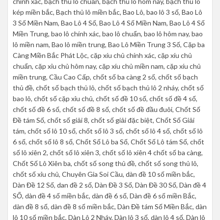
chính xác, bạch thủ lô chuẩn, bạch thủ lô hôm nay, bạch thủ lô
kép miền bắc, Bạch thủ lô miền bắc, Bao Lô, bao lô 3 số, Bao Lô
3 Số Miền Nam, Bao Lô 4 Số, Bao Lô 4 Số Miền Nam, Bao Lô 4 Số
Miền Trung, bao lô chính xác, bao lô chuẩn, bao lô hôm nay, bao
lô miền nam, Bao lô miền trung, Bao Lô Miền Trung 3 Số, Cặp ba
Càng Miền Bắc Phát Lộc, cặp xíu chủ chính xác, cặp xíu chủ
chuẩn, cặp xỉu chủ hôm nay, cặp xíu chủ miền nam, cặp xíu chủ
miền trung, Cầu Cao Cấp, chốt số ba càng 2 số, chốt số bạch
thủ đề, chốt số bạch thủ lô, chốt số bạch thủ lô 2 nháy, chốt số
bao lô, chốt số cặp xỉu chủ, chốt số đề 10 số, chốt số đề 4 số,
chốt số đề 6 số, chốt số đề 8 số, chốt số đề đầu đuôi, Chốt Số
Đề tám Số, chốt số giải 8, chốt số giải đặc biệt, Chốt Số Giải
tám, chốt số lô 10 số, chốt số lô 3 số, chốt số lô 4 số, chốt số lô
6 số, chốt số lô 8 số, Chốt Số Lô ba Số, Chốt Số Lô tám Số, chốt
số lô xiên 2, chốt số lô xiên 3, chốt số lô xiên 4 chốt số ba càng,
Chốt Số Lô Xiên ba, chốt số song thủ đề, chốt số song thủ lô,
chốt số xỉu chủ, Chuyên Gia Soi Cầu, dàn đề 10 số miền bắc,
Dàn Đề 12 Số, dan đề 2 số, Dàn Đề 3 Số, Dàn Đề 30 Số, Dàn đề 4
SỐ, dàn đề 4 số miền bắc, dàn đề 6 số, Dàn đề 6 số miền Bắc,
dàn đề 8 số, dàn đề 8 số miền bắc, Dàn Đề tám Số Miền Bắc, dàn
lô 10 số miền bắc, Dàn Lô 2 Nháy, Dàn lô 3 số, dàn lô 4 số, Dàn lô