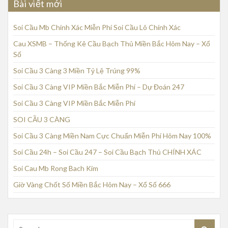
Bài viết mới
Soi Cầu Mb Chính Xác Miễn Phí Soi Cầu Lô Chính Xác
Cau XSMB – Thống Kê Cầu Bạch Thủ Miền Bắc Hôm Nay – Xổ
Số
Soi Cầu 3 Càng 3 Miền Tỷ Lệ Trúng 99%
Soi Cầu 3 Càng VIP Miền Bắc Miễn Phí – Dự Đoán 247
Soi Cầu 3 Càng VIP Miền Bắc Miễn Phí
SOI CẦU 3 CÀNG
Soi Cầu 3 Càng Miền Nam Cực Chuẩn Miễn Phí Hôm Nay 100%
Soi Cầu 24h – Soi Cầu 247 – Soi Cầu Bạch Thủ CHÍNH XÁC
Soi Cau Mb Rong Bach Kim
Giờ Vàng Chốt Số Miền Bắc Hôm Nay – Xổ Số 666