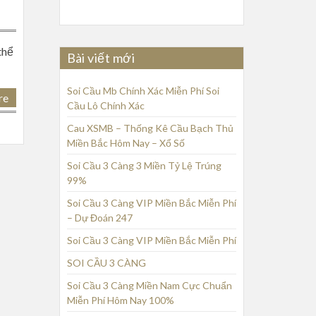
thể
Bài viết mới
Soi Cầu Mb Chính Xác Miễn Phí Soi
re
Cầu Lô Chính Xác
Cau XSMB – Thống Kê Cầu Bạch Thủ
Miền Bắc Hôm Nay – Xổ Số
Soi Cầu 3 Càng 3 Miền Tỷ Lệ Trúng
99%
Soi Cầu 3 Càng VIP Miền Bắc Miễn Phí
– Dự Đoán 247
Soi Cầu 3 Càng VIP Miền Bắc Miễn Phí
SOI CẦU 3 CÀNG
Soi Cầu 3 Càng Miền Nam Cực Chuẩn
Miễn Phí Hôm Nay 100%