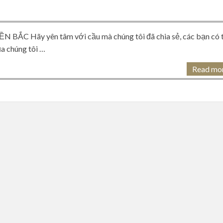
Hãy yên tâm với cầu mà chúng tôi đã chia sẻ, các bạn có 
ủa chúng tôi …
Read mo