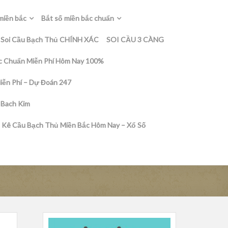
miền bắc
Bắt số miền bắc chuẩn
 – Soi Cầu Bạch Thủ CHÍNH XÁC
SOI CẦU 3 CÀNG
c Chuẩn Miễn Phí Hôm Nay 100%
iễn Phí – Dự Đoán 247
 Bach Kim
Kê Cầu Bạch Thủ Miền Bắc Hôm Nay – Xổ Số