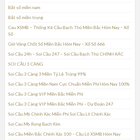
Bắt số miền nam
Bắt số miền trung
Cau XSMB – Thống Kê Cầu Bạch Thủ Miền Bắc Hôm Nay – Xổ
Số
Giờ Vàng Chốt Số Miền Bắc Hôm Nay – Xổ Số 666
Soi Cầu 24h – Soi Cầu 247 – Soi Cầu Bạch Thủ CHÍNH XÁC
SOI CẦU 3 CÀNG
Soi Cầu 3 Càng 3 Miền Tỷ Lệ Trúng 99%
Soi Cầu 3 Càng Miền Nam Cực Chuẩn Miễn Phí Hôm Nay 100%
Soi Cầu 3 Càng VIP Miền Bắc Miễn Phí
Soi Cầu 3 Càng VIP Miền Bắc Miễn Phí – Dự Đoán 247
Soi Cầu Mb Chính Xác Miễn Phí Soi Cầu Lô Chính Xác
Soi Cau Mb Rong Bach Kim
Soi Cầu Miền Bắc Chính Xác 100 – Cầu Lô XSMB Hôm Nay