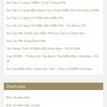
Soi Cầu 3 Càng 3 Miền Tỷ Lệ Trúng 99%
Soi Cầu 3 Càng Miền Nam Cực Chuẩn Miễn Phí Hôm Nay 100%
Soi Cầu 3 Càng VIP Miền Bắc Miễn Phí
Soi Cầu 3 Càng VIP Miền Bắc Miễn Phí – Dự Đoán 247
Soi Cầu Mb Chính Xác Miễn Phí Soi Cầu Lô Chính Xác
Soi Cau Mb Rong Bach Kim
Giờ Vàng Chốt Số Miền Bắc Hôm Nay – Xổ Số 666
Cau XSMB – Thống Kê Cầu Bạch Thủ Miền Bắc Hôm Nay – Xổ
Số
Soi Cầu Miền Bắc Chính Xác 100 – Cầu Lô XSMB Hôm Nay
Danh mục
Bắt số miền bắc
Bắt số miền bắc chuẩn