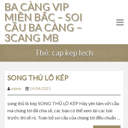
BA CÀNG VIP
Skip
to
MIỀN BẮC – SOI
content
CẦU BA CÀNG –
3CANG MB
Thẻ:
cap kep lech
SONG THỦ LÔ KÉP
admin
14/04/2021
song thủ lô kép SONG THỦ LÔ KÉP Hãy yên tâm với cầu
mà chúng tôi đã chia sẻ, các bạn có thể xem lại các bài
trước thì sẽ rõ. Toàn bộ soi cầu của chúng tôi đều chuẩn …