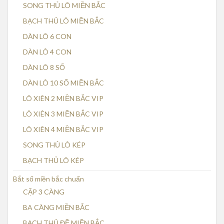
SONG THỦ LÔ MIỀN BẮC
BẠCH THỦ LÔ MIỀN BẮC
DÀN LÔ 6 CON
DÀN LÔ 4 CON
DÀN LÔ 8 SỐ
DÀN LÔ 10 SỐ MIỀN BẮC
LÔ XIÊN 2 MIỀN BẮC VIP
LÔ XIÊN 3 MIỀN BẮC VIP
LÔ XIÊN 4 MIỀN BẮC VIP
SONG THỦ LÔ KÉP
BẠCH THỦ LÔ KÉP
Bắt số miền bắc chuẩn
CẶP 3 CÀNG
BA CÀNG MIỀN BẮC
BẠCH THỦ ĐỀ MIỀN BẮC