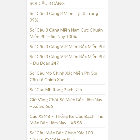
SOI CẦU 3 CÀNG
Soi Cầu 3 Càng 3 Miền Tỷ Lệ Trúng
99%
Soi Cầu 3 Càng Miền Nam Cực Chuẩn
Miễn Phí Hôm Nay 100%
Soi Cầu 3 Càng VIP Miền Bắc Miễn Phí
Soi Cầu 3 Càng VIP Miền Bắc Miễn Phí
– Dự Đoán 247
Soi Cầu Mb Chính Xác Miễn Phí Soi
Cầu Lô Chính Xác
Soi Cau Mb Rong Bach Kim
Giờ Vàng Chốt Số Miền Bắc Hôm Nay
– Xổ Số 666
Cau XSMB – Thống Kê Cầu Bạch Thủ
Miền Bắc Hôm Nay – Xổ Số
Soi Cầu Miền Bắc Chính Xác 100 –
Cầu Lô XSMB Hôm Nay