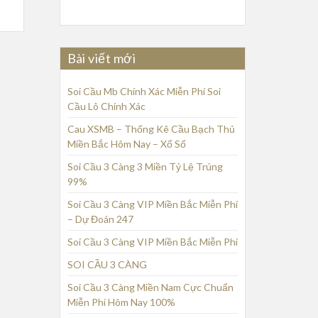
Bài viết mới
Soi Cầu Mb Chính Xác Miễn Phí Soi
Cầu Lô Chính Xác
Cau XSMB – Thống Kê Cầu Bạch Thủ
Miền Bắc Hôm Nay – Xổ Số
Soi Cầu 3 Càng 3 Miền Tỷ Lệ Trúng
99%
Soi Cầu 3 Càng VIP Miền Bắc Miễn Phí
– Dự Đoán 247
Soi Cầu 3 Càng VIP Miền Bắc Miễn Phí
SOI CẦU 3 CÀNG
Soi Cầu 3 Càng Miền Nam Cực Chuẩn
Miễn Phí Hôm Nay 100%