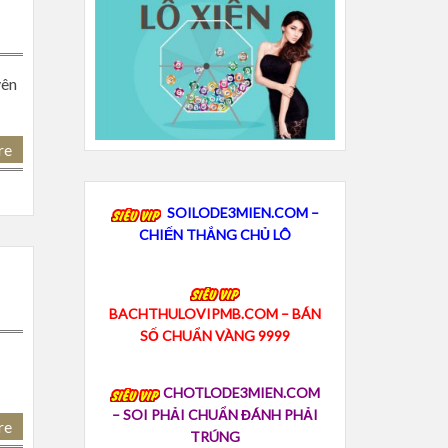
yên
re
SOILODE3MIEN.COM –
CHIẾN THẮNG CHỦ LÔ
BACHTHULOVIPMB.COM – BÁN
SỐ CHUẨN VÀNG 9999
CHOTLODE3MIEN.COM
– SOI PHẢI CHUẨN ĐÁNH PHẢI
re
TRÚNG