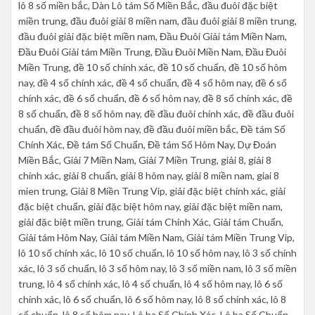
lô 8 số miền bắc, Dàn Lô tám Số Miền Bắc, đầu đuôi đặc biệt
miền trung, đầu đuôi giải 8 miền nam, đầu đuôi giải 8 miền trung,
đầu đuôi giải đặc biệt miền nam, Đầu Đuôi Giải tám Miền Nam,
Đầu Đuôi Giải tám Miền Trung, Đầu Đuôi Miền Nam, Đầu Đuôi
Miền Trung, đề 10 số chính xác, đề 10 số chuẩn, đề 10 số hôm
nay, đề 4 số chính xác, đề 4 số chuẩn, đề 4 số hôm nay, đề 6 số
chính xác, đề 6 số chuẩn, đề 6 số hôm nay, đề 8 số chính xác, đề
8 số chuẩn, đề 8 số hôm nay, đề đầu đuôi chính xác, đề đầu đuôi
chuẩn, đề đầu đuôi hôm nay, đề đầu đuôi miền bắc, Đề tám Số
Chính Xác, Đề tám Số Chuẩn, Đề tám Số Hôm Nay, Dự Đoán
Miền Bắc, Giải 7 Miền Nam, Giải 7 Miền Trung, giải 8, giải 8
chính xác, giải 8 chuẩn, giải 8 hôm nay, giải 8 miền nam, giai 8
mien trung, Giải 8 Miền Trung Vip, giải đặc biệt chính xác, giải
đặc biệt chuẩn, giải đặc biệt hôm nay, giải đặc biệt miền nam,
giải đặc biệt miền trung, Giải tám Chính Xác, Giải tám Chuẩn,
Giải tám Hôm Nay, Giải tám Miền Nam, Giải tám Miền Trung Vip,
lô 10 số chính xác, lô 10 số chuẩn, lô 10 số hôm nay, lô 3 số chính
xác, lô 3 số chuẩn, lô 3 số hôm nay, lô 3 số miền nam, lô 3 số miền
trung, lô 4 số chính xác, lô 4 số chuẩn, lô 4 số hôm nay, lô 6 số
chính xác, lô 6 số chuẩn, lô 6 số hôm nay, lô 8 số chính xác, lô 8
số chuẩn, lô 8 số hôm nay, Lô ba Số Chính Xác, Lô ba Số Chuẩn,