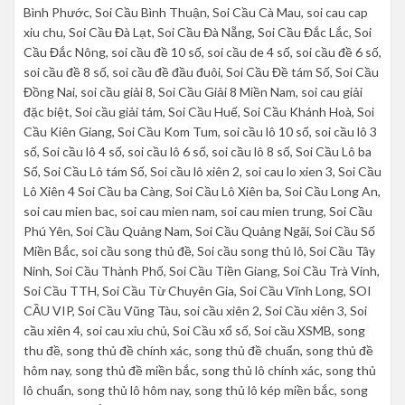
Bình Phước, Soi Cầu Bình Thuận, Soi Cầu Cà Mau, soi cau cap
xiu chu, Soi Cầu Đà Lạt, Soi Cầu Đà Nẵng, Soi Cầu Đắc Lắc, Soi
Cầu Đắc Nông, soi cầu đề 10 số, soi cầu de 4 số, soi cầu đề 6 số,
soi cầu đề 8 số, soi cầu đề đầu đuôi, Soi Cầu Đề tám Số, Soi Cầu
Đồng Nai, soi cầu giải 8, Soi Cầu Giải 8 Miền Nam, soi cau giải
đặc biệt, Soi cầu giải tám, Soi Cầu Huế, Soi Cầu Khánh Hoà, Soi
Cầu Kiên Giang, Soi Cầu Kom Tum, soi cầu lô 10 số, soi cầu lô 3
số, Soi cầu lô 4 số, soi cầu lô 6 số, soi cầu lô 8 số, Soi Cầu Lô ba
Số, Soi Cầu Lô tám Số, Soi cầu lô xiên 2, soi cau lo xien 3, Soi Cầu
Lô Xiên 4 Soi Cầu ba Càng, Soi Cầu Lô Xiên ba, Soi Cầu Long An,
soi cau mien bac, soi cau mien nam, soi cau mien trung, Soi Cầu
Phú Yên, Soi Cầu Quảng Nam, Soi Cầu Quảng Ngãi, Soi Cầu Số
Miền Bắc, soi cầu song thủ đề, Soi cầu song thủ lô, Soi Cầu Tây
Ninh, Soi Cầu Thành Phố, Soi Cầu Tiền Giang, Soi Cầu Trà Vinh,
Soi Cầu TTH, Soi Cầu Từ Chuyên Gia, Soi Cầu Vĩnh Long, SOI
CẦU VIP, Soi Cầu Vũng Tàu, soi cầu xiên 2, Soi Cầu xiên 3, Soi
cầu xiên 4, soi cau xỉu chủ, Soi Cầu xổ số, Soi cầu XSMB, song
thu đề, song thủ đề chính xác, song thủ đề chuẩn, song thủ đề
hôm nay, song thủ đề miền bắc, song thủ lô chính xác, song thủ
lô chuẩn, song thủ lô hôm nay, song thủ lô kép miền bắc, song