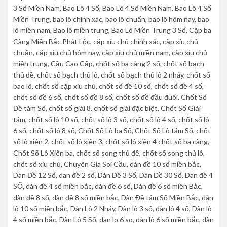
3 Số Miền Nam, Bao Lô 4 Số, Bao Lô 4 Số Miền Nam, Bao Lô 4 Số
Miền Trung, bao lô chính xác, bao lô chuẩn, bao lô hôm nay, bao
lô miền nam, Bao lô miền trung, Bao Lô Miền Trung 3 Số, Cặp ba
Càng Miền Bắc Phát Lộc, cặp xíu chủ chính xác, cặp xíu chủ
chuẩn, cặp xỉu chủ hôm nay, cặp xíu chủ miền nam, cặp xíu chủ
miền trung, Cầu Cao Cấp, chốt số ba càng 2 số, chốt số bạch
thủ đề, chốt số bạch thủ lô, chốt số bạch thủ lô 2 nháy, chốt số
bao lô, chốt số cặp xỉu chủ, chốt số đề 10 số, chốt số đề 4 số,
chốt số đề 6 số, chốt số đề 8 số, chốt số đề đầu đuôi, Chốt Số
Đề tám Số, chốt số giải 8, chốt số giải đặc biệt, Chốt Số Giải
tám, chốt số lô 10 số, chốt số lô 3 số, chốt số lô 4 số, chốt số lô
6 số, chốt số lô 8 số, Chốt Số Lô ba Số, Chốt Số Lô tám Số, chốt
số lô xiên 2, chốt số lô xiên 3, chốt số lô xiên 4 chốt số ba càng,
Chốt Số Lô Xiên ba, chốt số song thủ đề, chốt số song thủ lô,
chốt số xỉu chủ, Chuyên Gia Soi Cầu, dàn đề 10 số miền bắc,
Dàn Đề 12 Số, dan đề 2 số, Dàn Đề 3 Số, Dàn Đề 30 Số, Dàn đề 4
SỐ, dàn đề 4 số miền bắc, dàn đề 6 số, Dàn đề 6 số miền Bắc,
dàn đề 8 số, dàn đề 8 số miền bắc, Dàn Đề tám Số Miền Bắc, dàn
lô 10 số miền bắc, Dàn Lô 2 Nháy, Dàn lô 3 số, dàn lô 4 số, Dàn lô
4 số miền bắc, Dàn Lô 5 Số, dan lo 6 so, dàn lô 6 số miền bắc, dàn