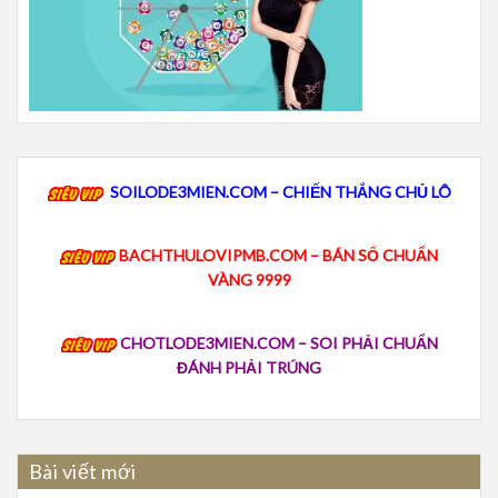
SOILODE3MIEN.COM – CHIẾN THẮNG CHỦ LÔ
BACHTHULOVIPMB.COM – BÁN SỐ CHUẨN
VÀNG 9999
CHOTLODE3MIEN.COM – SOI PHẢI CHUẨN
ĐÁNH PHẢI TRÚNG
Bài viết mới