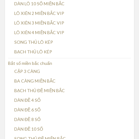
DÀN LÔ 10 SỐ MIỀN BẮC
LÔ XIÊN 2 MIỀN BẮC VIP
LÔ XIÊN 3 MIỀN BẮC VIP
LÔ XIÊN 4 MIỀN BẮC VIP
SONG THỦ LÔ KÉP
BẠCH THỦ LÔ KÉP
Bắt số miền bắc chuẩn
CẶP 3 CÀNG
BA CÀNG MIỀN BẮC
BẠCH THỦ ĐỀ MIỀN BẮC
DÀN ĐỀ 4 SỐ
DÀN ĐỀ 6 SỐ
DÀN ĐỀ 8 SỐ
DÀN ĐỀ 10 SỐ
SONG THỦ ĐỀ MIỀN BẮC