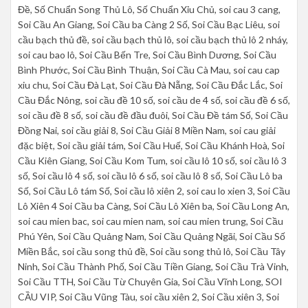
Đề, Số Chuẩn Song Thủ Lô, Số Chuẩn Xỉu Chủ, soi cau 3 cang,
Soi Cầu An Giang, Soi Cầu ba Càng 2 Số, Soi Cầu Bạc Liêu, soi
cầu bạch thủ đề, soi cầu bạch thủ lô, soi cầu bạch thủ lô 2 nháy,
soi cau bao lô, Soi Cầu Bến Tre, Soi Cầu Bình Dương, Soi Cầu
Bình Phước, Soi Cầu Bình Thuận, Soi Cầu Cà Mau, soi cau cap
xiu chu, Soi Cầu Đà Lạt, Soi Cầu Đà Nẵng, Soi Cầu Đắc Lắc, Soi
Cầu Đắc Nông, soi cầu đề 10 số, soi cầu de 4 số, soi cầu đề 6 số,
soi cầu đề 8 số, soi cầu đề đầu đuôi, Soi Cầu Đề tám Số, Soi Cầu
Đồng Nai, soi cầu giải 8, Soi Cầu Giải 8 Miền Nam, soi cau giải
đặc biệt, Soi cầu giải tám, Soi Cầu Huế, Soi Cầu Khánh Hoà, Soi
Cầu Kiên Giang, Soi Cầu Kom Tum, soi cầu lô 10 số, soi cầu lô 3
số, Soi cầu lô 4 số, soi cầu lô 6 số, soi cầu lô 8 số, Soi Cầu Lô ba
Số, Soi Cầu Lô tám Số, Soi cầu lô xiên 2, soi cau lo xien 3, Soi Cầu
Lô Xiên 4 Soi Cầu ba Càng, Soi Cầu Lô Xiên ba, Soi Cầu Long An,
soi cau mien bac, soi cau mien nam, soi cau mien trung, Soi Cầu
Phú Yên, Soi Cầu Quảng Nam, Soi Cầu Quảng Ngãi, Soi Cầu Số
Miền Bắc, soi cầu song thủ đề, Soi cầu song thủ lô, Soi Cầu Tây
Ninh, Soi Cầu Thành Phố, Soi Cầu Tiền Giang, Soi Cầu Trà Vinh,
Soi Cầu TTH, Soi Cầu Từ Chuyên Gia, Soi Cầu Vĩnh Long, SOI
CẦU VIP, Soi Cầu Vũng Tàu, soi cầu xiên 2, Soi Cầu xiên 3, Soi