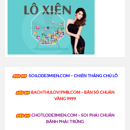
SOILODE3MIEN.COM – CHIẾN THẮNG CHỦ LÔ
BACHTHULOVIPMB.COM – BÁN SỐ CHUẨN
VÀNG 9999
CHOTLODE3MIEN.COM – SOI PHẢI CHUẨN
ĐÁNH PHẢI TRÚNG