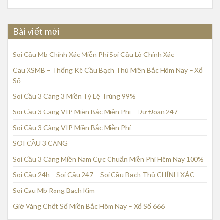
Bài viết mới
Soi Cầu Mb Chính Xác Miễn Phí Soi Cầu Lô Chính Xác
Cau XSMB – Thống Kê Cầu Bạch Thủ Miền Bắc Hôm Nay – Xổ
Số
Soi Cầu 3 Càng 3 Miền Tỷ Lệ Trúng 99%
Soi Cầu 3 Càng VIP Miền Bắc Miễn Phí – Dự Đoán 247
Soi Cầu 3 Càng VIP Miền Bắc Miễn Phí
SOI CẦU 3 CÀNG
Soi Cầu 3 Càng Miền Nam Cực Chuẩn Miễn Phí Hôm Nay 100%
Soi Cầu 24h – Soi Cầu 247 – Soi Cầu Bạch Thủ CHÍNH XÁC
Soi Cau Mb Rong Bach Kim
Giờ Vàng Chốt Số Miền Bắc Hôm Nay – Xổ Số 666