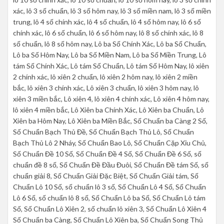
xác, lô 3 số chuẩn, lô 3 số hôm nay, lô 3 số miền nam, lô 3 số miền
trung, lô 4 số chính xác, lô 4 số chuẩn, lô 4 số hôm nay, lô 6 số
chính xác, lô 6 số chuẩn, lô 6 số hôm nay, lô 8 số chính xác, lô 8
số chuẩn, lô 8 số hôm nay, Lô ba Số Chính Xác, Lô ba Số Chuẩn,
Lô ba Số Hôm Nay, Lô ba Số Miền Nam, Lô ba Số Miền Trung, Lô
tám Số Chính Xác, Lô tám Số Chuẩn, Lô tám Số Hôm Nay, lô xiên
2 chính xác, lô xiên 2 chuẩn, lô xiên 2 hôm nay, lô xiên 2 miền
bắc, lô xiên 3 chính xác, Lô xiên 3 chuẩn, lô xiên 3 hôm nay, lô
xiên 3 miền bắc, Lô xiên 4, lô xiên 4 chính xác, Lô xiên 4 hôm nay,
lô xiên 4 miền bắc, Lô Xiên ba Chính Xác, Lô Xiên ba Chuẩn, Lô
Xiên ba Hôm Nay, Lô Xiên ba Miền Bắc, Số Chuẩn ba Càng 2 Số,
Số Chuẩn Bạch Thủ Đề, Số Chuẩn Bạch Thủ Lô, Số Chuẩn
Bạch Thủ Lô 2 Nháy, Số Chuẩn Bao Lô, Số Chuẩn Cặp Xỉu Chủ,
Số Chuẩn Đề 10 Số, Số Chuẩn Đề 4 Số, Số Chuẩn Đề 6 Số, số
chuẩn đề 8 số, Số Chuẩn Đề Đầu Đuôi, Số Chuẩn Đề tám Số, số
chuẩn giải 8, Số Chuẩn Giải Đặc Biệt, Số Chuẩn Giải tám, Số
Chuẩn Lô 10 Số, số chuẩn lô 3 số, Số Chuẩn Lô 4 Số, Số Chuẩn
Lô 6 Số, số chuẩn lô 8 số, Số Chuẩn Lô ba Số, Số Chuẩn Lô tám
Số, Số Chuẩn Lô Xiên 2, số chuẩn lô xiên 3, Số Chuẩn Lô Xiên 4
Số Chuẩn ba Càng, Số Chuẩn Lô Xiên ba, Số Chuẩn Song Thủ