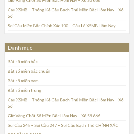
Giờ Vàng Chốt Số Miền Bắc Hôm Nay – Xổ Số 666
Cau XSMB – Thống Kê Cầu Bạch Thủ Miền Bắc Hôm Nay – Xổ
Số
Soi Cầu Miền Bắc Chính Xác 100 – Cầu Lô XSMB Hôm Nay
Danh mục
Bắt số miền bắc
Bắt số miền bắc chuẩn
Bắt số miền nam
Bắt số miền trung
Cau XSMB – Thống Kê Cầu Bạch Thủ Miền Bắc Hôm Nay – Xổ
Số
Giờ Vàng Chốt Số Miền Bắc Hôm Nay – Xổ Số 666
Soi Cầu 24h – Soi Cầu 247 – Soi Cầu Bạch Thủ CHÍNH XÁC