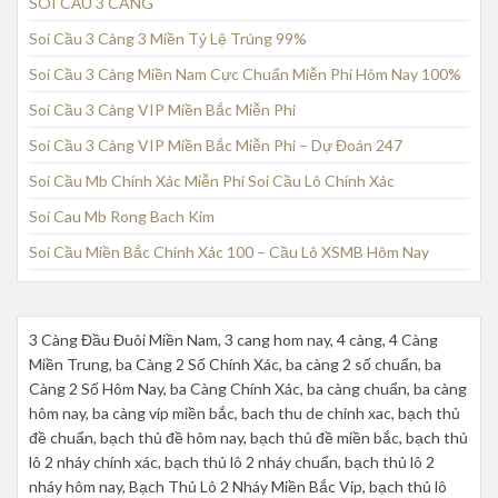
SOI CẦU 3 CÀNG
Soi Cầu 3 Càng 3 Miền Tỷ Lệ Trúng 99%
Soi Cầu 3 Càng Miền Nam Cực Chuẩn Miễn Phí Hôm Nay 100%
Soi Cầu 3 Càng VIP Miền Bắc Miễn Phí
Soi Cầu 3 Càng VIP Miền Bắc Miễn Phí – Dự Đoán 247
Soi Cầu Mb Chính Xác Miễn Phí Soi Cầu Lô Chính Xác
Soi Cau Mb Rong Bach Kim
Soi Cầu Miền Bắc Chính Xác 100 – Cầu Lô XSMB Hôm Nay
3 Càng Đầu Đuôi Miền Nam, 3 cang hom nay, 4 càng, 4 Càng
Miền Trung, ba Càng 2 Số Chính Xác, ba càng 2 số chuẩn, ba
Càng 2 Số Hôm Nay, ba Càng Chính Xác, ba càng chuẩn, ba càng
hôm nay, ba càng víp miền bắc, bach thu de chinh xac, bạch thủ
đề chuẩn, bạch thủ đề hôm nay, bạch thủ đề miền bắc, bạch thủ
lô 2 nháy chính xác, bạch thủ lô 2 nháy chuẩn, bạch thủ lô 2
nháy hôm nay, Bạch Thủ Lô 2 Nháy Miền Bắc Vip, bạch thủ lô