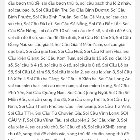
cầu bạch thủ đề, soi cầu bạch thủ lô, soi cầu bạch thủ lô 2 nháy,
soi cau bao lô, Soi Cầu Bến Tre, Soi Cầu Bình Dương, Soi Cầu
Bình Phước, Soi Cầu Bình Thuận, Soi Cầu Cà Mau, soi cau cap
xiu chu, Soi Cầu Đà Lạt, Soi Cầu Đà Nẵng, Soi Cầu Đắc Lắc, Soi
Cầu Đắc Nông, soi cầu đề 10 số, soi cầu de 4 số, soi cầu đề 6 số,
soi cầu đề 8 số, soi cầu đề đầu đuôi, Soi Cầu Đề tám Số, Soi Cầu
Đồng Nai, soi cầu giải 8, Soi Cầu Giải 8 Miền Nam, soi cau giải
đặc biệt, Soi cầu giải tám, Soi Cầu Huế, Soi Cầu Khánh Hoà, Soi
Cầu Kiên Giang, Soi Cầu Kom Tum, soi cầu lô 10 số, soi cầu lô 3
số, Soi cầu lô 4 số, soi cầu lô 6 số, soi cầu lô 8 số, Soi Cầu Lô ba
Số, Soi Cầu Lô tám Số, Soi cầu lô xiên 2, soi cau lo xien 3, Soi Cầu
Lô Xiên 4 Soi Cầu ba Càng, Soi Cầu Lô Xiên ba, Soi Cầu Long An,
soi cau mien bac, soi cau mien nam, soi cau mien trung, Soi Cầu
Phú Yên, Soi Cầu Quảng Nam, Soi Cầu Quảng Ngãi, Soi Cầu Số
Miền Bắc, soi cầu song thủ đề, Soi cầu song thủ lô, Soi Cầu Tây
Ninh, Soi Cầu Thành Phố, Soi Cầu Tiền Giang, Soi Cầu Trà Vinh,
Soi Cầu TTH, Soi Cầu Từ Chuyên Gia, Soi Cầu Vĩnh Long, SOI
CẦU VIP, Soi Cầu Vũng Tàu, soi cầu xiên 2, Soi Cầu xiên 3, Soi
cầu xiên 4, soi cau xỉu chủ, Soi Cầu xổ số, Soi cầu XSMB, song
thu đề, song thủ đề chính xác, song thủ đề chuẩn, song thủ đề