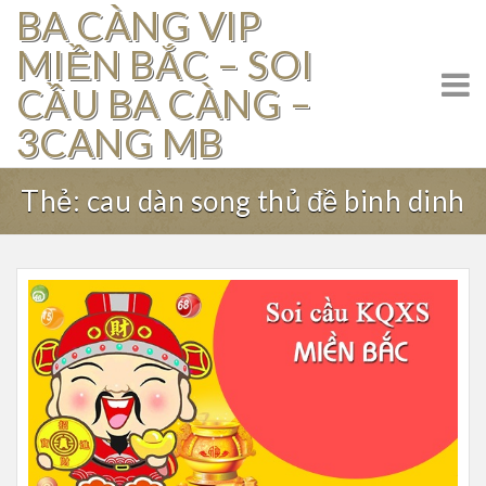
BA CÀNG VIP
Skip
to
MIỀN BẮC – SOI
content
CẦU BA CÀNG –
3CANG MB
Thẻ:
cau dàn song thủ đề binh dinh