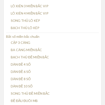
LÔ XIÊN 3 MIỀN BẮC VIP
LÔ XIÊN 4 MIỀN BẮC VIP
SONG THỦ LÔ KÉP
BẠCH THỦ LÔ KÉP
Bắt số miền bắc chuẩn
CẶP 3 CÀNG
BA CÀNG MIỀN BẮC
BẠCH THỦ ĐỀ MIỀN BẮC
DÀN ĐỀ 4 SỐ
DÀN ĐỀ 6 SỐ
DÀN ĐỀ 8 SỐ
DÀN ĐỀ 10 SỐ
SONG THỦ ĐỀ MIỀN BẮC
ĐỀ ĐẦU ĐUÔI MB