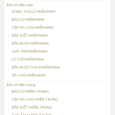
Bắt số miền nam
SONG THỦ LÔ MIỀN NAM
BAO LÔ MIỀN NAM
CẶP XÍU CHỦ MIỀN NAM
ĐẶC BIỆT MIỀN NAM
ĐẦU ĐUÔI MIỀN NAM
GIẢI TÁM MIỀN NAM
LÔ 3 SỐ MIỀN NAM
ĐẦU ĐUÔI GIẢI 8 MIỀN NAM
XÍU CHỦ MIỀN NAM
Bắt số miền trung
BAO LÔ MIỀN TRUNG
CẶP XÍU CHỦ MIỀN TRUNG
ĐẶC BIỆT MIỀN TRUNG