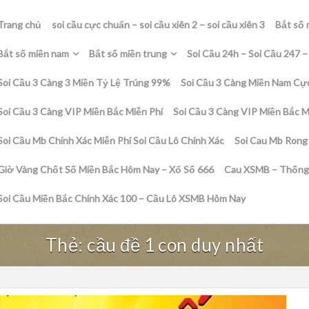
Trang chủ
soi cầu cực chuẩn – soi cầu xiên 2 – soi cầu xiên 3
Bắt số 
Bắt số miền nam
Bắt số miền trung
Soi Cầu 24h – Soi Cầu 247
Soi Cầu 3 Càng 3 Miền Tỷ Lệ Trúng 99%
Soi Cầu 3 Càng Miền Nam Cự
Soi Cầu 3 Càng VIP Miền Bắc Miễn Phí
Soi Cầu 3 Càng VIP Miền Bắc M
Soi Cầu Mb Chính Xác Miễn Phí Soi Cầu Lô Chính Xác
Soi Cau Mb Rong
Giờ Vàng Chốt Số Miền Bắc Hôm Nay – Xổ Số 666
Cau XSMB – Thống 
Soi Cầu Miền Bắc Chính Xác 100 – Cầu Lô XSMB Hôm Nay
Thẻ:
cầu đề 1 con duy nhất