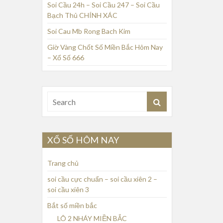
Soi Cầu 24h – Soi Cầu 247 – Soi Cầu
Bạch Thủ CHÍNH XÁC
Soi Cau Mb Rong Bach Kim
Giờ Vàng Chốt Số Miền Bắc Hôm Nay
– Xổ Số 666
XỔ SỐ HÔM NAY
Trang chủ
soi cầu cực chuẩn – soi cầu xiên 2 –
soi cầu xiên 3
Bắt số miền bắc
LÔ 2 NHÁY MIỀN BẮC