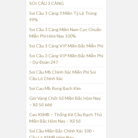
SOI CẦU 3 CÀNG
Soi Cầu 3 Càng 3 Miền Tỷ Lệ Trúng
99%
Soi Cầu 3 Càng Miền Nam Cực Chuẩn
Miễn Phí Hôm Nay 100%
Soi Cầu 3 Càng VIP Miền Bắc Miễn Phí
Soi Cầu 3 Càng VIP Miền Bắc Miễn Phí
– Dự Đoán 247
Soi Cầu Mb Chính Xác Miễn Phí Soi
Cầu Lô Chính Xác
Soi Cau Mb Rong Bach Kim
Giờ Vàng Chốt Số Miền Bắc Hôm Nay
– Xổ Số 666
Cau XSMB – Thống Kê Cầu Bạch Thủ
Miền Bắc Hôm Nay – Xổ Số
Soi Cầu Miền Bắc Chính Xác 100 –
Cầu Lô XSMB Hôm Nay