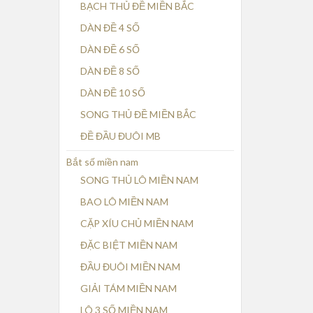
BẠCH THỦ ĐỀ MIỀN BẮC
DÀN ĐỀ 4 SỐ
DÀN ĐỀ 6 SỐ
DÀN ĐỀ 8 SỐ
DÀN ĐỀ 10 SỐ
SONG THỦ ĐỀ MIỀN BẮC
ĐỀ ĐẦU ĐUÔI MB
Bắt số miền nam
SONG THỦ LÔ MIỀN NAM
BAO LÔ MIỀN NAM
CẶP XÍU CHỦ MIỀN NAM
ĐẶC BIỆT MIỀN NAM
ĐẦU ĐUÔI MIỀN NAM
GIẢI TÁM MIỀN NAM
LÔ 3 SỐ MIỀN NAM