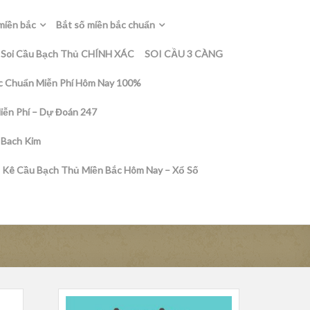
miền bắc
Bắt số miền bắc chuẩn
 – Soi Cầu Bạch Thủ CHÍNH XÁC
SOI CẦU 3 CÀNG
c Chuẩn Miễn Phí Hôm Nay 100%
iễn Phí – Dự Đoán 247
 Bach Kim
Kê Cầu Bạch Thủ Miền Bắc Hôm Nay – Xổ Số