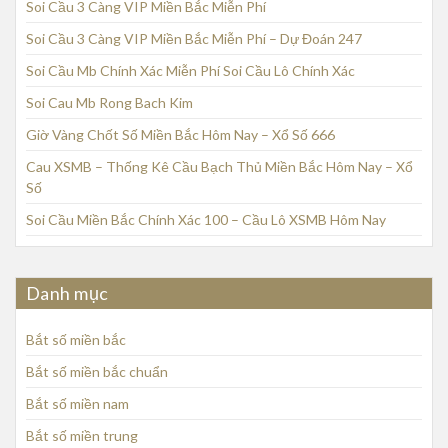
Soi Cầu 3 Càng VIP Miền Bắc Miễn Phí
Soi Cầu 3 Càng VIP Miền Bắc Miễn Phí – Dự Đoán 247
Soi Cầu Mb Chính Xác Miễn Phí Soi Cầu Lô Chính Xác
Soi Cau Mb Rong Bach Kim
Giờ Vàng Chốt Số Miền Bắc Hôm Nay – Xổ Số 666
Cau XSMB – Thống Kê Cầu Bạch Thủ Miền Bắc Hôm Nay – Xổ
Số
Soi Cầu Miền Bắc Chính Xác 100 – Cầu Lô XSMB Hôm Nay
Danh mục
Bắt số miền bắc
Bắt số miền bắc chuẩn
Bắt số miền nam
Bắt số miền trung