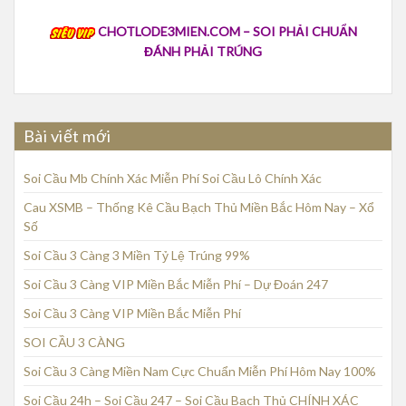
CHOTLODE3MIEN.COM – SOI PHẢI CHUẨN
ĐÁNH PHẢI TRÚNG
Bài viết mới
Soi Cầu Mb Chính Xác Miễn Phí Soi Cầu Lô Chính Xác
Cau XSMB – Thống Kê Cầu Bạch Thủ Miền Bắc Hôm Nay – Xổ
Số
Soi Cầu 3 Càng 3 Miền Tỷ Lệ Trúng 99%
Soi Cầu 3 Càng VIP Miền Bắc Miễn Phí – Dự Đoán 247
Soi Cầu 3 Càng VIP Miền Bắc Miễn Phí
SOI CẦU 3 CÀNG
Soi Cầu 3 Càng Miền Nam Cực Chuẩn Miễn Phí Hôm Nay 100%
Soi Cầu 24h – Soi Cầu 247 – Soi Cầu Bạch Thủ CHÍNH XÁC