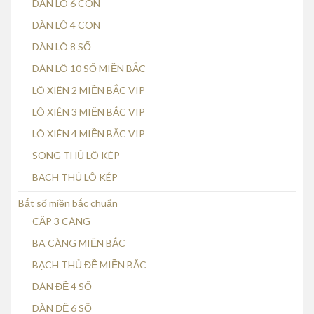
DÀN LÔ 6 CON
DÀN LÔ 4 CON
DÀN LÔ 8 SỐ
DÀN LÔ 10 SỐ MIỀN BẮC
LÔ XIÊN 2 MIỀN BẮC VIP
LÔ XIÊN 3 MIỀN BẮC VIP
LÔ XIÊN 4 MIỀN BẮC VIP
SONG THỦ LÔ KÉP
BẠCH THỦ LÔ KÉP
Bắt số miền bắc chuẩn
CẶP 3 CÀNG
BA CÀNG MIỀN BẮC
BẠCH THỦ ĐỀ MIỀN BẮC
DÀN ĐỀ 4 SỐ
DÀN ĐỀ 6 SỐ