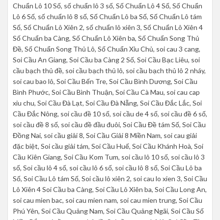
Chuẩn Lô 10 Số, số chuẩn lô 3 số, Số Chuẩn Lô 4 Số, Số Chuẩn
Lô 6 Số, số chuẩn lô 8 số, Số Chuẩn Lô ba Số, Số Chuẩn Lô tám
Số, Số Chuẩn Lô Xiên 2, số chuẩn lô xiên 3, Số Chuẩn Lô Xiên 4
Số Chuẩn ba Càng, Số Chuẩn Lô Xiên ba, Số Chuẩn Song Thủ
Đề, Số Chuẩn Song Thủ Lô, Số Chuẩn Xỉu Chủ, soi cau 3 cang,
Soi Cầu An Giang, Soi Cầu ba Càng 2 Số, Soi Cầu Bạc Liêu, soi
cầu bạch thủ đề, soi cầu bạch thủ lô, soi cầu bạch thủ lô 2 nháy,
soi cau bao lô, Soi Cầu Bến Tre, Soi Cầu Bình Dương, Soi Cầu
Bình Phước, Soi Cầu Bình Thuận, Soi Cầu Cà Mau, soi cau cap
xiu chu, Soi Cầu Đà Lạt, Soi Cầu Đà Nẵng, Soi Cầu Đắc Lắc, Soi
Cầu Đắc Nông, soi cầu đề 10 số, soi cầu de 4 số, soi cầu đề 6 số,
soi cầu đề 8 số, soi cầu đề đầu đuôi, Soi Cầu Đề tám Số, Soi Cầu
Đồng Nai, soi cầu giải 8, Soi Cầu Giải 8 Miền Nam, soi cau giải
đặc biệt, Soi cầu giải tám, Soi Cầu Huế, Soi Cầu Khánh Hoà, Soi
Cầu Kiên Giang, Soi Cầu Kom Tum, soi cầu lô 10 số, soi cầu lô 3
số, Soi cầu lô 4 số, soi cầu lô 6 số, soi cầu lô 8 số, Soi Cầu Lô ba
Số, Soi Cầu Lô tám Số, Soi cầu lô xiên 2, soi cau lo xien 3, Soi Cầu
Lô Xiên 4 Soi Cầu ba Càng, Soi Cầu Lô Xiên ba, Soi Cầu Long An,
soi cau mien bac, soi cau mien nam, soi cau mien trung, Soi Cầu
Phú Yên, Soi Cầu Quảng Nam, Soi Cầu Quảng Ngãi, Soi Cầu Số