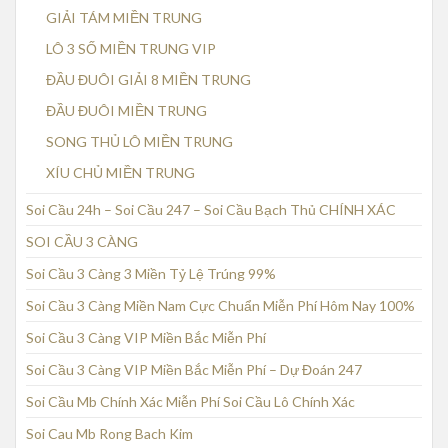
GIẢI TÁM MIỀN TRUNG
LÔ 3 SỐ MIỀN TRUNG VIP
ĐẦU ĐUÔI GIẢI 8 MIỀN TRUNG
ĐẦU ĐUÔI MIỀN TRUNG
SONG THỦ LÔ MIỀN TRUNG
XÍU CHỦ MIỀN TRUNG
Soi Cầu 24h – Soi Cầu 247 – Soi Cầu Bạch Thủ CHÍNH XÁC
SOI CẦU 3 CÀNG
Soi Cầu 3 Càng 3 Miền Tỷ Lệ Trúng 99%
Soi Cầu 3 Càng Miền Nam Cực Chuẩn Miễn Phí Hôm Nay 100%
Soi Cầu 3 Càng VIP Miền Bắc Miễn Phí
Soi Cầu 3 Càng VIP Miền Bắc Miễn Phí – Dự Đoán 247
Soi Cầu Mb Chính Xác Miễn Phí Soi Cầu Lô Chính Xác
Soi Cau Mb Rong Bach Kim