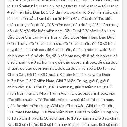
lô 10 số miền bắc, Dàn Lô 2 Nháy, Dàn lô 3 số, dàn lô 4 số, Dàn lô
4 số miền bắc, Dàn Lô 5 Số, dan lo 6 so, dàn lô 6 số miền bắc, dàn
lô 8 số miền bắc, Dàn Lô tám Số Miền Bắc, đầu đuôi đặc biệt
miền trung, đầu đuôi giải 8 miền nam, đầu đuôi giải 8 miền trung,
đầu đuôi giải đặc biệt miền nam, Đầu Đuôi Giải tám Miền Nam,
Đầu Đuôi Giải tám Miền Trung, Đầu Đuôi Miền Nam, Đầu Đuôi
Miền Trung, đề 10 số chính xác, đề 10 số chuẩn, đề 10 số hôm
nay, đề 4 số chính xác, đề 4 số chuẩn, đề 4 số hôm nay, đề 6 số
chính xác, đề 6 số chuẩn, đề 6 số hôm nay, đề 8 số chính xác, đề
8 số chuẩn, đề 8 số hôm nay, đề đầu đuôi chính xác, đề đầu đuôi
chuẩn, đề đầu đuôi hôm nay, đề đầu đuôi miền bắc, Đề tám Số
Chính Xác, Đề tám Số Chuẩn, Đề tám Số Hôm Nay, Dự Đoán
Miền Bắc, Giải 7 Miền Nam, Giải 7 Miền Trung, giải 8, giải 8
chính xác, giải 8 chuẩn, giải 8 hôm nay, giải 8 miền nam, giai 8
mien trung, Giải 8 Miền Trung Vip, giải đặc biệt chính xác, giải
đặc biệt chuẩn, giải đặc biệt hôm nay, giải đặc biệt miền nam,
giải đặc biệt miền trung, Giải tám Chính Xác, Giải tám Chuẩn,
Giải tám Hôm Nay, Giải tám Miền Nam, Giải tám Miền Trung Vip,
lô 10 số chính xác, lô 10 số chuẩn, lô 10 số hôm nay, lô 3 số chính
xác, lô 3 số chuẩn, lô 3 số hôm nay, lô 3 số miền nam, lô 3 số miền