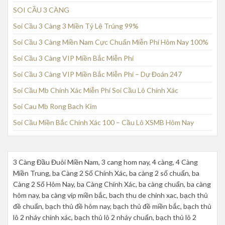
SOI CẦU 3 CÀNG
Soi Cầu 3 Càng 3 Miền Tỷ Lệ Trúng 99%
Soi Cầu 3 Càng Miền Nam Cực Chuẩn Miễn Phí Hôm Nay 100%
Soi Cầu 3 Càng VIP Miền Bắc Miễn Phí
Soi Cầu 3 Càng VIP Miền Bắc Miễn Phí – Dự Đoán 247
Soi Cầu Mb Chính Xác Miễn Phí Soi Cầu Lô Chính Xác
Soi Cau Mb Rong Bach Kim
Soi Cầu Miền Bắc Chính Xác 100 – Cầu Lô XSMB Hôm Nay
3 Càng Đầu Đuôi Miền Nam, 3 cang hom nay, 4 càng, 4 Càng
Miền Trung, ba Càng 2 Số Chính Xác, ba càng 2 số chuẩn, ba
Càng 2 Số Hôm Nay, ba Càng Chính Xác, ba càng chuẩn, ba càng
hôm nay, ba càng víp miền bắc, bach thu de chinh xac, bạch thủ
đề chuẩn, bạch thủ đề hôm nay, bạch thủ đề miền bắc, bạch thủ
lô 2 nháy chính xác, bạch thủ lô 2 nháy chuẩn, bạch thủ lô 2