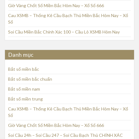
Giờ Vàng Chốt Số Miền Bắc Hôm Nay – Xổ Số 666
Cau XSMB – Thống Kê Cầu Bạch Thủ Miền Bắc Hôm Nay – Xổ
Số
Soi Cầu Miền Bắc Chính Xác 100 – Cầu Lô XSMB Hôm Nay
Danh mục
Bắt số miền bắc
Bắt số miền bắc chuẩn
Bắt số miền nam
Bắt số miền trung
Cau XSMB – Thống Kê Cầu Bạch Thủ Miền Bắc Hôm Nay – Xổ
Số
Giờ Vàng Chốt Số Miền Bắc Hôm Nay – Xổ Số 666
Soi Cầu 24h – Soi Cầu 247 – Soi Cầu Bạch Thủ CHÍNH XÁC