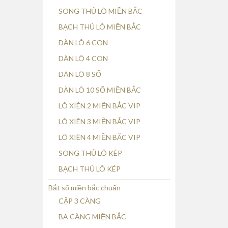
SONG THỦ LÔ MIỀN BẮC
BẠCH THỦ LÔ MIỀN BẮC
DÀN LÔ 6 CON
DÀN LÔ 4 CON
DÀN LÔ 8 SỐ
DÀN LÔ 10 SỐ MIỀN BẮC
LÔ XIÊN 2 MIỀN BẮC VIP
LÔ XIÊN 3 MIỀN BẮC VIP
LÔ XIÊN 4 MIỀN BẮC VIP
SONG THỦ LÔ KÉP
BẠCH THỦ LÔ KÉP
Bắt số miền bắc chuẩn
CẶP 3 CÀNG
BA CÀNG MIỀN BẮC