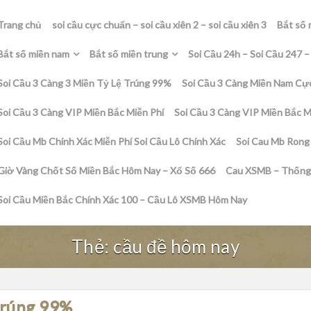
Trang chủ
soi cầu cực chuẩn – soi cầu xiên 2 – soi cầu xiên 3
Bắt số 
Bắt số miền nam
Bắt số miền trung
Soi Cầu 24h – Soi Cầu 247
Soi Cầu 3 Càng 3 Miền Tỷ Lệ Trúng 99%
Soi Cầu 3 Càng Miền Nam Cự
Soi Cầu 3 Càng VIP Miền Bắc Miễn Phí
Soi Cầu 3 Càng VIP Miền Bắc M
Soi Cầu Mb Chính Xác Miễn Phí Soi Cầu Lô Chính Xác
Soi Cau Mb Rong
Giờ Vàng Chốt Số Miền Bắc Hôm Nay – Xổ Số 666
Cau XSMB – Thống 
Soi Cầu Miền Bắc Chính Xác 100 – Cầu Lô XSMB Hôm Nay
Thẻ:
cầu đề hôm nay
Trúng 99%