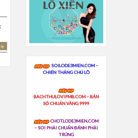
g
re
SOILODE3MIEN.COM –
CHIẾN THẮNG CHỦ LÔ
BACHTHULOVIPMB.COM – BÁN
SỐ CHUẨN VÀNG 9999
CHOTLODE3MIEN.COM
– SOI PHẢI CHUẨN ĐÁNH PHẢI
TRÚNG