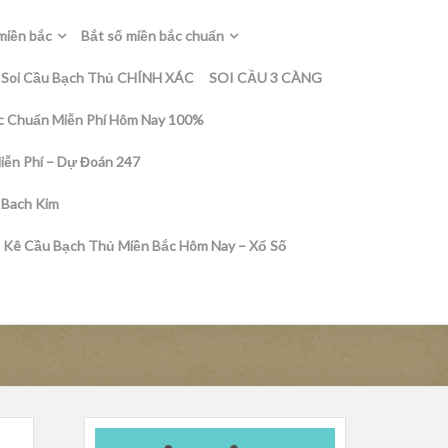
miền bắc
Bắt số miền bắc chuẩn
 – Soi Cầu Bạch Thủ CHÍNH XÁC
SOI CẦU 3 CÀNG
c Chuẩn Miễn Phí Hôm Nay 100%
iễn Phí – Dự Đoán 247
 Bach Kim
Kê Cầu Bạch Thủ Miền Bắc Hôm Nay – Xổ Số