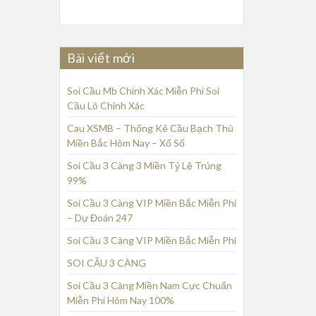
Bài viết mới
Soi Cầu Mb Chính Xác Miễn Phí Soi
Cầu Lô Chính Xác
Cau XSMB – Thống Kê Cầu Bạch Thủ
Miền Bắc Hôm Nay – Xổ Số
Soi Cầu 3 Càng 3 Miền Tỷ Lệ Trúng
99%
Soi Cầu 3 Càng VIP Miền Bắc Miễn Phí
– Dự Đoán 247
Soi Cầu 3 Càng VIP Miền Bắc Miễn Phí
SOI CẦU 3 CÀNG
Soi Cầu 3 Càng Miền Nam Cực Chuẩn
Miễn Phí Hôm Nay 100%